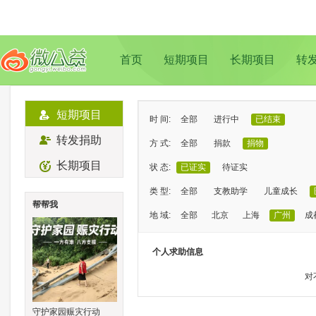
首页
短期项目
长期项目
转
短期项目
时 间:
全部
进行中
已结束
转发捐助
方 式:
全部
捐款
捐物
长期项目
状 态:
已证实
待证实
类 型:
全部
支教助学
儿童成长
帮帮我
地 域:
全部
北京
上海
广州
成
个人求助信息
对
守护家园赈灾行动