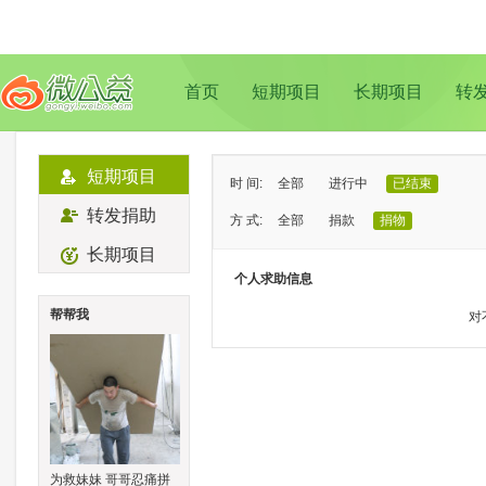
首页
短期项目
长期项目
转
短期项目
时 间:
全部
进行中
已结束
转发捐助
方 式:
全部
捐款
捐物
长期项目
状 态:
已证实
待证实
个人求助信息
类 型:
全部
支教助学
儿童成长
帮帮我
对
地 域:
全部
北京
上海
广州
成
为救妹妹 哥哥忍痛拼