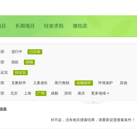
项目
长期项目
转发求助
微拍卖
全部
进行中
已结束
全部
捐款
捐物
已证实
待证实
全部
支教助学
儿童成长
医疗救助
动物保护
环境保护
其他
全部
北京
上海
广州
成都
深圳
南京
更多地域
信息
对不起，没有相关搜索结果，请重新设置搜索条件！