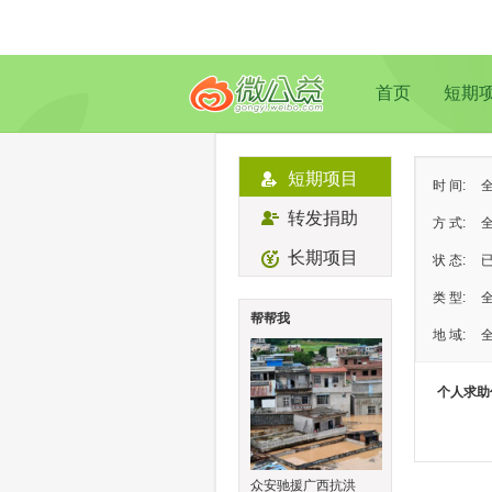
首页
短期
短期项目
时 间:
转发捐助
方 式:
长期项目
状 态:
类 型:
帮帮我
地 域:
个人求助
众安驰援广西抗洪