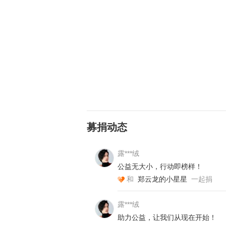
（照片已授权）
募捐动态
孩子们开心地举起爱心包裹，相互
件，无不流露出对爱心包裹的喜爱
露***绒
公益无大小，行动即榜样！
和
郑云龙的小星星
一起捐
露***绒
助力公益，让我们从现在开始！