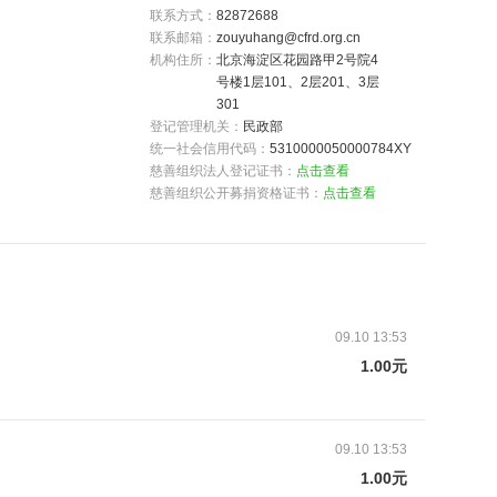
联系方式：
82872688
联系邮箱：
zouyuhang@cfrd.org.cn
机构住所：
北京海淀区花园路甲2号院4
号楼1层101、2层201、3层
301
登记管理机关：
民政部
统一社会信用代码：
5310000050000784XY
慈善组织法人登记证书：
点击查看
慈善组织公开募捐资格证书：
点击查看
展示包裹内的物品，或者默默低头细心看着小物
。
09.10 13:53
1.00元
09.10 13:53
1.00元