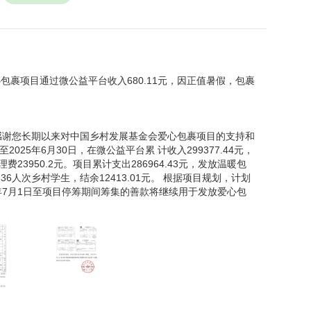
包装机械手的小袋子，一大堆零件瞬间掉到桌子上，
头绪。看到科学指南时我眼睛一亮，按照说明书讲
了出来，然后用小螺丝固定。就这样，经过我的一
个爱心包裹里面还有好多好多的科学小实验器材，我
验。 我很喜欢这个包裹，这个包裹让我喜欢上了科
爱心包裹项目通过微公益平台收入680.11元，因正值暑假，包裹
捏出的奇妙小人、花草树木，这些棍子给人一种极
感谢您长期以来对中国乡村发展基金会爱心包裹项目的支持和
025年6月30日，在微公益平台累 计收入299377.44元，
奇地问，“你在捏什么？”“让爱传下去”“为什么要
理费23950.2元。项目累计支出286964.43元，发放温暖包
新书包我很开心，所以想用这种方式表达出来”，小
636人次乡村学生，结余12413.01元。 根据项目规划，计划
来，在早上爱心包裹发放仪式上，中国扶贫基金会
5年7月1日至项目停筹期间筹集的善款将继续用于发放爱心包
的“希望我们送出的不仅仅是一个爱心包裹，更是
发芽，开花结果，并将爱传递下去”。