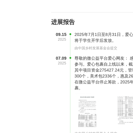
兴趣的实验——“机械手”。 拆开
我看着着一堆小零件，一时找不到
解的方法，先把它的大致形状拼接
进展报告
番鼓捣，机械手终于拼好了。 这
会在课余时间去继续慢慢研究和试
09.15
2025年7月1日至8月31日，
2025
将于学生开学后发放。
学！
由中国乡村发展基金会提交
相比其他同学凭借天马行空的创意
07.09
尊敬的微公益平台爱心网友： 
2025
参与。爱心包裹自上线以来，截至2
强的不协调感。老师走过去，有些好
其中项目资金275427.24元，管
捏这几个字啊？”老师又问。“收到
300个，美术包2336个，惠及2
男孩有些羞涩地回答。老师才想起
在微公益平台停止筹款，202
裹。
人员讲到爱心包裹意义的时候所说
一颗爱的种子，在你们的心里生根