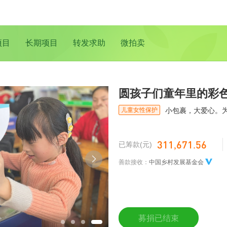
项目
长期项目
转发求助
微拍卖
圆孩子们童年里的彩
儿童女性保护
小包裹，大爱心。
311,671.56
已筹款(元)
善款接收：
中国乡村发展基金会
募捐已结束