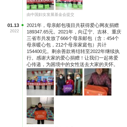
由中国妇女发展基金会提交
慈善中国项目编号：
01.13
2021年，母亲邮包项目共获得爱心网友捐赠
53100000500012016TA17002
2022
189347.65元。2021年，向辽宁、吉林、重庆
三省市共发放了666个母亲邮包（含：454个
母亲暖心包，212个母亲家庭包）共计
154400元。剩余善款将结转至2022年继续执
行。感谢大家的爱心捐赠！让我们一起将爱
心传递，为困境中的女性送去大家的关怀。
募捐方案备案编号
53100000500012016TA17002
善款用途
善款用途：所筹集的善款，将用于邮包内品的采
购、库存、运输、邮寄、分发以及开展宣讲活动
等。为困难妇女及家庭送去“母亲邮包”，为她们