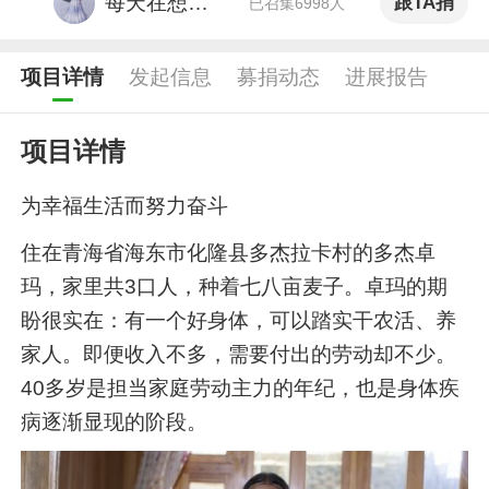
每天在想你ii
跟TA捐
已召集6998人
超话主持人（WINNER超话）
项目详情
发起信息
募捐动态
进展报告
何_明果
献出了爱心
星座命理博主 头条文章作者
项目详情
张颂文
献出了爱心
表演指导，演员
为幸福生活而努力奋斗
住在青海省海东市化隆县多杰拉卡村的多杰卓
风期限在凌晨
献出了爱心
游戏答主 2021年度十大游戏新锐红人 2022微博年度十大电竞KOL 2023微博年度喜爱竞燃大V 游戏评测团成员
玛，家里共3口人，种着七八亩麦子。卓玛的期
盼很实在：有一个好身体，可以踏实干农活、养
家人。即便收入不多，需要付出的劳动却不少。
40多岁是担当家庭劳动主力的年纪，也是身体疾
病逐渐显现的阶段。