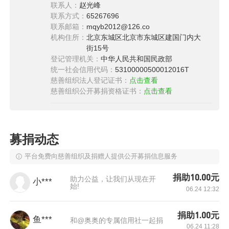
联系人：
赵光峰
联系方式：
65267696
联系邮箱：
mqyb2012@126.co
机构住所：
北京东城区北京市东城区建国门内大
街15号
登记管理机关：
中华人民共和国民政部
统一社会信用代码：
53100000500012016T
（此照片信息已获得授权）
慈善组织法人登记证书：
点击查看
慈善组织公开募捐资格证书：
点击查看
志愿者们来看望蒋妈妈，给她送来“母亲邮包”，
探问家里情况时介绍道，“母亲邮包”是来自全社
会的捐赠支持，有很多爱心网友都在关注、关心
募捐动态
生活有困难的妇女姐妹。听到这里，蒋妈妈一下
平台免费向慈善组织及捐赠人提供公开募捐信息服务
哽住了：“你们来看我就很开心了，没想到还有那
么多人关心我，谢谢，谢谢！” 爱心的传递是相
捐助10.00元
助力公益，让我们从现在开
小***
始!
互的。在乐观的人心中，阳光会照遍每一个地
06.24 12:32
方。
捐助1.00元
鱼***
和@奥奥的专属信用社一起捐
2012年“母亲邮包”项目启动，项目通过发动爱心
06.24 11:28