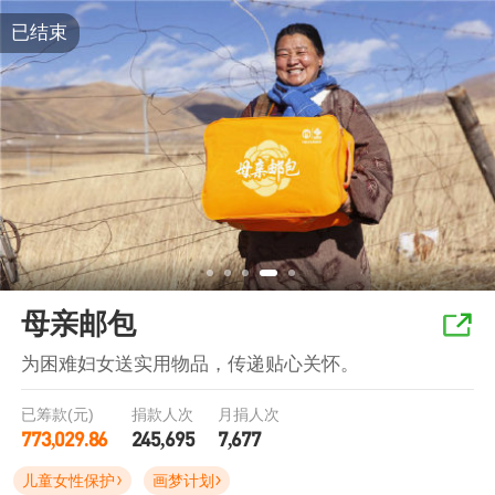
已结束
母亲邮包
为困难妇女送实用物品，传递贴心关怀。
已筹款(元)
捐款人次
月捐人次
773,029.86
245,695
7,677
儿童女性保护
画梦计划