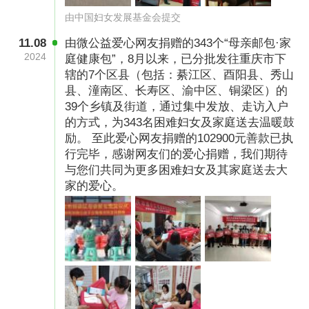
由中国妇女发展基金会提交
11.08
由微公益爱心网友捐赠的343个“母亲邮包·家
2024
庭健康包”，8月以来，已分批发往重庆市下
辖的7个区县（包括：綦江区、酉阳县、秀山
县、潼南区、长寿区、渝中区、铜梁区）的
39个乡镇及街道，通过集中发放、走访入户
的方式，为343名困难妇女及家庭送去温暖鼓
励。 至此爱心网友捐赠的102900元善款已执
行完毕，感谢网友们的爱心捐赠，我们期待
与您们共同为更多困难妇女及其家庭送去大
家的爱心。
善款用途：
所筹集的善款，将用于邮包内品的采
购、库存、运输、邮寄、分发以及开展宣讲活动
等。为困难妇女及家庭送去“母亲邮包”，为她们
送去祝福，以及社会的关爱。
开具发票方式发票说明：
1.中国妇女发展基金会
承诺专款专用，定期向社会公布该项目资金使用