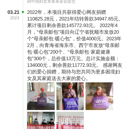
由中国妇女发展基金会提交
3.因疾病、失独、单身等原因陷入困境的妇女；
03.21
2022年，本项目共获得爱心网友捐赠
2023
110825.28元，2021年结转善款34947.65元。
4.受灾地区妇女及家庭以及需要关爱的特殊工作
累计项目剩余善款145772.93元。 2022年4
月，“母亲邮包”项目向辽宁省抚顺市发放20
领域的妇女。
个“母亲邮包·暖心包”，价值4000元。2023年
“母亲邮包”的常规包裹类型分为“母亲暖心
2月，向青海省海东市、西宁市发放“母亲邮
包·暖心包”200个、“母亲邮包·家庭健康
包”和“母亲家庭健康包”两种：
包”300个，总价值13万元。总计实施金额：
134000元，剩余善款11772.93元。 感谢网友
母亲暖心包 （价值200元）：主要以保暖御寒物
们的爱心捐赠，期待与您共同为更多困境妇
品为主，可为困境妇女们温暖过冬提供实实在在
女及其家庭送去大家的爱心。
的帮助。
母亲家庭健康包（价值300元）：主要家庭生活
用品及健康用品为主，可为困境妇女及家庭提供
日常家庭生活用品的补充。