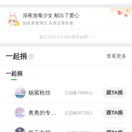
深夜放毒少女
献出了爱心
知名美食博主 头条文章作者
超过15位大V为此项目捐赠
向坤太
献出了爱心
星座命理博主 头条文章作者
一起捐
查看更多
小浪
献出了爱心
小浪花网络大事记创办人 科技博主
一起捐
安迪造福开运命理师
献出了爱心
杨紫粉丝
跟TA捐
星座命理博主 超话主持人（安迪造福开运命理师超话） 头条文章作者
已召集78455人
环球旅游攻略咖
献出了爱心
奥奥的专属信用社
跟TA捐
已召集35728人
旅游博主 微博原创视频博主 超话主持人（驴友超话）
WINNER_B4R
献出了爱心