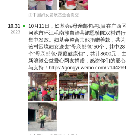
情况。 2.为了节省公益成本,捐赠票据默认为电子
由中国妇女发展基金会提交
票据，捐款满1000元以上的用户,我们将为您开
具并邮寄捐赠证书。如有其他特殊需求,请将相关
10.31
10月11日，妇基会#母亲邮包#项目在广西区
2023
河池市环江毛南族自治县施恩镇陈双村进行
情况说明及捐款交易单号、姓名、详细地址、手
集中发放。妇基会整合其他捐赠善款，共为
机号等信息发送到邮箱mqyb2012@126.com或
该村困境妇女送去“母亲邮包”50个，其中28
拔打010-65267696进行电话咨询。
个“母亲邮包·家庭健康包”，共计8600元，由
新浪微公益爱心网友捐赠，感谢你们的爱心
与支持！https://gongyi.weibo.com/r/144269
项目实施的帮扶对象，原则上须符合以下任一标
准：
1.年人均纯收入低于当地最低生活保障标准的妇
女；
2.乡村振兴重点帮扶县及处于老少边远困境地区
的妇女；