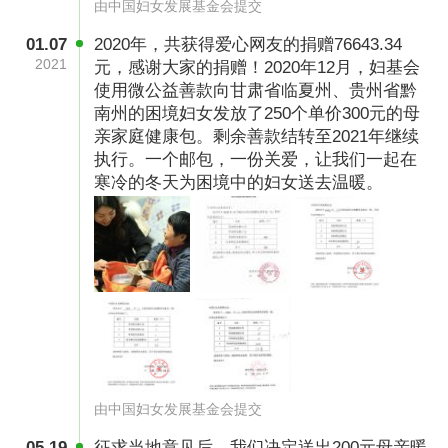
由中国妇女发展基金会提交
送去祝福，以及社会的关爱。
01.07
2020年，共获得爱心网友的捐赠76643.34
2021
元，感谢大家的捐赠！2020年12月，妇基会
开具发票方式
使用微公益善款向甘肃省临夏州、贵州省黔
南州的困境妇女发放了250个单价300元的母
1.中国妇女发展基金会承诺专款专用，定期向社
亲家庭健康包。剩余善款结转至2021年继续
会公布该项目资金使用情况。 2.为了节省公益成
执行。一个邮包，一份关爱，让我们一起在
本,捐赠票据默认为电子票据，捐款满1000元以
寒冷的冬天为困境中的妇女送去温暖。
上的用户,我们将为您开具并邮寄捐赠证书。如有
其他特殊需求,请将相关情况说明及捐款交易单
号、姓名、详细地址、手机号等信息发送到邮箱
mqyb2012@126.com或拔打010-65267696进行
电话咨询。
由中国妇女发展基金会提交
05.19
征求当地意见后，我们决定送出200元母亲暖