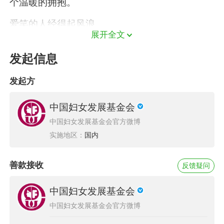
个温暖的拥抱。
爱笑的人经得起风浪
展开全文
入户探访的受助妇女中，蒋妈妈让大家印象深
发起信息
刻，她的笑容，温暖又开朗。 说起蒋妈妈的生
活，可一点不轻松：自从前年老伴病逝，蒋妈妈
发起方
就开始了独居生活。老伴治病花光了家里的积
中国妇女发展基金会
蓄，蒋妈妈自己是二级肢体残疾，没有劳动能
中国妇女发展基金会官方微博
力，独自生活的艰辛可见一斑，还好有政府的保
实施地区：
国内
障补贴，生活不至于彻底倾倒。
善款接收
反馈疑问
中国妇女发展基金会
中国妇女发展基金会官方微博