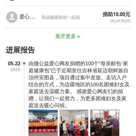
伙伴捐赠“母亲邮包”，帮助困难妇女解决部分生
捐助10.00元
爱心网友
活实际困难，传递社会各界关爱。项目始终秉
和@杨紫粉丝一起捐
06.24 08:05
持“服务妇女群众、支持妇女发展”的宗旨，汇聚
政府、市场和社会资源，从困难妇女，特别是农
展开更多
村困难妇女的实际诉求出发，以捐赠“母亲邮
进展报告
包”的形式，帮助困难妇女解决生活实际问题，提
05.22
由微公益爱心网友捐赠的100个“母亲邮包·家
升健康卫生意识，助力乡村振兴；以发放邮包同
2025
庭健康包”已于近期发往吉林省延边朝鲜族自
时开展宣讲活动的方式，引导受助妇女加强家庭
治州安图县，项目通过集中发放、走访入户
家教家风建设，增强对美好生活的向往和信心。
结合的方式，为边疆地区的100名困难妇女及
家庭送去温暖力量。 感谢爱心网友们的捐
截至2023年12月，项目已累计惠及119.9万余名
赠，让我们一起努力，为更多困难妇女及家
困难妇女及其家庭。项目在多次应急救援中快速
庭送去暖心问候。
响应，先后参与了四川雅安、云南鲁甸地震，青
海雪灾及多个省区洪涝灾害的救援行动。