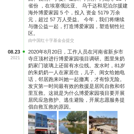
社区互助； 促进居民紧密联系与相互理解； 确保
省份 ，在埃塞俄比亚、 乌干达和尼泊尔援建
海外博爱家园 5 个，投入 资金 5179 万余
社区可持续发展。
元，超过 57 万人受益。 今年，我们将继续
与微公益一起，打造博爱家园，塑造韧性社
区。
由中国红十字基金会提交
08.23
2020年8月20日，工作人员在河南省新乡市
2021
寺庄顶村进行博爱家园项目调研。图里朱奶
奶家门玻璃上还留有水位线。发水时，81岁
的朱奶奶一人在家居住，儿子、闺女给她电
话，邻居跑来叫她一起撤离，才有惊无险。
发灾第一时间最有效的救援是居民自救和邻
里互救。这就是为什么博爱家园项目要开展
居民应急救护、逃生避险，开展志愿服务提
倡自救互救的原因。
为社区修建逃生桥