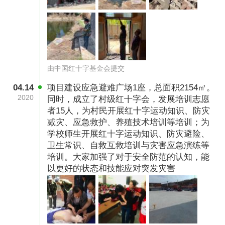
由中国红十字基金会提交
04.14
项目建设应急避难广场1座，总面积2154㎡。
2020
同时，成立了村级红十字会，发展培训志愿
者15人，为村民开展红十字运动知识、防灾
社区居民学习应急救护技能
减灾、应急救护、养殖技术培训等培训；为
学校师生开展红十字运动知识、防灾避险、
（文案中照片均为活动时拍摄，已经过被拍摄人
卫生常识、自救互救培训与灾害应急演练等
同意）
培训。大家加强了对于安全防范的认知，能
以更好的状态和技能应对突发灾害
执行计划：