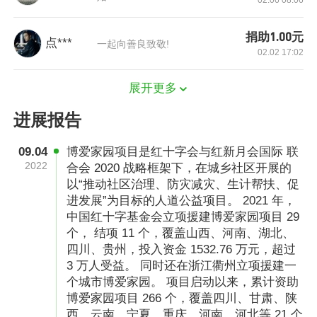
02.06 08:06
一、完善社区防灾减灾配套设施：针对社区常见
灾害类型，修建和完善社区防灾减灾设施建设，
捐助1.00元
点***
一起向善良致敬!
打造安全生活空间。
02.02 17:02
展开更多
二、开展防灾避险、应急救护知识和技能培训：
进展报告
开展居民防灾减灾、逃生避险、应急救护、卫生
09.04
博爱家园项目是红十字会与红新月会国际 联
健康知识与技能培训； 丰富他们相关的知识与技
2022
合会 2020 战略框架下，在城乡社区开展的
能； 有效利用硬件逃生避险； 建立社区灾害应急
以“推动社区治理、防灾减灾、生计帮扶、促
进发展”为目标的人道公益项目。 2021 年，
机制。
中国红十字基金会立项援建博爱家园项目 29
个， 结项 11 个，覆盖山西、河南、湖北、
四川、贵州，投入资金 1532.76 万元，超过
三、志愿服务活动：根据社区需要，成立社区项
3 万人受益。 同时还在浙江衢州立项援建一
个城市博爱家园。 项目启动以来，累计资助
目小组与志愿服务队伍，有针对性的为老人、儿
博爱家园项目 266 个，覆盖四川、甘肃、陕
童及其他有需要的人群提供社区志愿服务活动和
西、云南、宁夏、重庆、河南、河北等 21 个