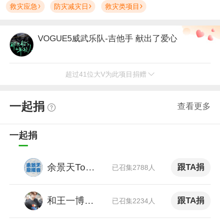
救灾应急
防灾减灾日
救灾类项目
VOGUE5威武乐队-吉他手
献出了爱心
超过41位大V为此项目捐赠
何墨同学
献出了爱心
微博原创视频博主 情感博主
一起捐
查看更多
嘉羿
献出了爱心
演员 代表作《我的砍价女王》，歌手，UNINE成员 嘉羿
一起捐
植物人史军
献出了爱心
余景天Tony后援会
跟TA捐
中国植物学会科学传播工作委员会成员 超话粉丝大咖（一点植物学超话）
已召集2788人
佧佧
献出了爱心
和王一博一起做公益
跟TA捐
已召集2234人
情感博主 微博原创视频博主 微博VLOG博主