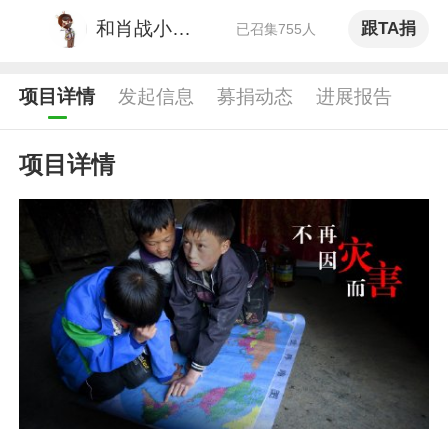
有故事的皮同学
献出了爱心
和肖战小飞侠一起传递
跟TA捐
已召集755人
微博VLOG博主 微博原创视频博主
项目详情
发起信息
募捐动态
进展报告
旧声
献出了爱心
情感博主 微博VLOG博主
项目详情
陈秋欤
献出了爱心
情感博主 2021年度微博最具商业价值大V 微博2021十大影响力情感大V
科普君XueShu雪树
献出了爱心
科学科普博主
夏正正
献出了爱心
作家夏正正，代表作《刚好有你在》