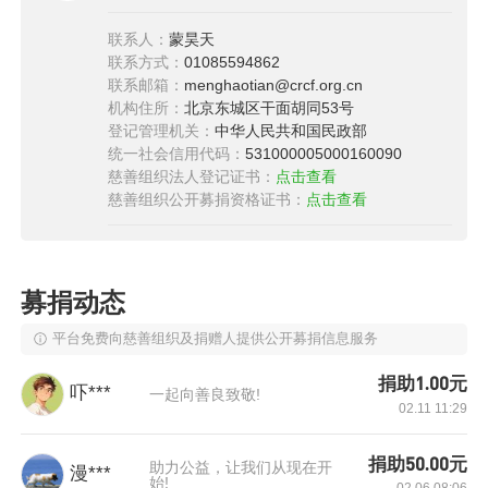
联系人：
蒙昊天
联系方式：
01085594862
联系邮箱：
menghaotian@crcf.org.cn
机构住所：
北京东城区干面胡同53号
登记管理机关：
中华人民共和国民政部
统一社会信用代码：
531000005000160090
慈善组织法人登记证书：
点击查看
慈善组织公开募捐资格证书：
点击查看
募捐动态
平台免费向慈善组织及捐赠人提供公开募捐信息服务
捐助1.00元
吓***
一起向善良致敬!
我们要做什么：一套技能 一个空间 终身受益
02.11 11:29
捐助50.00元
助力公益，让我们从现在开
漫***
始!