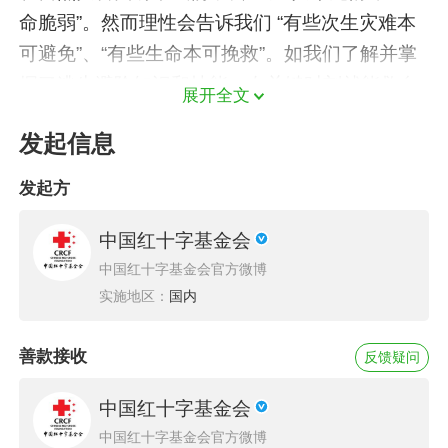
命脆弱”。然而理性会告诉我们 “有些次生灾难本
可避免”、“有些生命本可挽救”。如我们了解并掌
握了逃生避险知识和技能，在关键时刻就能救自
展开全文
己和家人的生命。
发起信息
发起方
为了实现不再“因灾而害”，博爱家园专注于保护
社区居民生命安全，不仅为家庭提供逃生避险、
中国红十字基金会
应急救护能力培训，更为社区改善防灾减灾配套
中国红十字基金会官方微博
设施。
实施地区：
国内
善款接收
反馈疑问
灾前投入1元，等于灾后投入6元的效果。更可贵
中国红十字基金会
的是能拯救生命。
中国红十字基金会官方微博