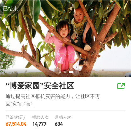
已结束
“博爱家园”安全社区
通过提高社区抵抗灾害的能力，让社区不再
因“灾”而“害”。
已筹款(元)
捐款人次
月捐人次
67,514.04
14,777
634