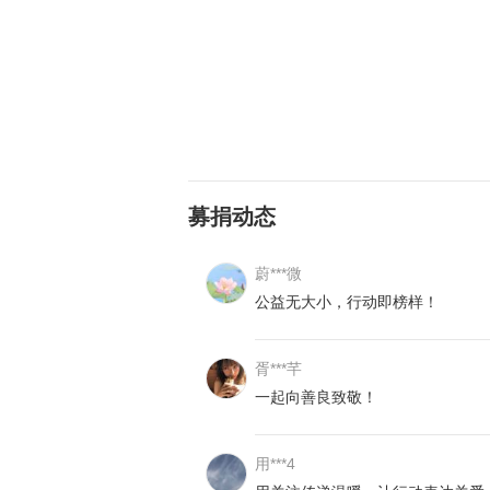
像俊俊这样的孩子很多，他们的父母
重症无法劳作，要么抵不住生活的压
料，失去依靠的孩子。他们本应该享
保障。
在2015年末，我们在宁远发现了
募捐动态
动，致力于关注并帮助中国单亲失
可能，有些痛，真的需要有人去拉一
蔚***微
四川汉源的小凯才九岁，很小就被检查
公益无大小，行动即榜样！
2013年雅安芦山地震中头部被水
与叔叔一家人生活。我们时常和小凯
胥***芊
有什么新的情况。也许未来，会有奇
一起向善良致敬！
歌。
用***4