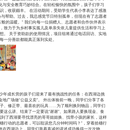
文化与安全教育巧妙结合。在轻松愉快的氛围中，孩子们学习
识，收获颇丰。 在活动期间，受助学生代表小李表达了感激
心与帮助。过去，我总感觉节日特别孤单，但现在有了志愿者
’般的温暖。” 我们向每一位捐赠人、志愿者和合作伙伴表示
，致力于为乡村事实孤儿及单亲失依儿童提供生活和学习上
想。 关于资助款的使用情况，项目组将通过电话回访、实地
每一分善款都能真正落到实处。
单亲失依孩子有尊严地成长。 我们联合多方力量，拾
。 我们一起扎实的工作，希望通过各方的共同努力，
府保障体系。
我们需要大家伸出援手，一起来推动。
015年12月31日正式上线，提倡一个家庭一年捐助
持续帮扶改善其生活状况，直至高中毕业。
结对 也可零散捐助支持项目发展
麦穗少年成长营的孩子们迎来了最有挑战性的任务：在西湖边挑
日制教育的乡村单亲失依儿童（父母一方过世，一方由
金地广场做“公益义卖”。 外出体验前一晚，同学们分享了各
子、修正带、最喜欢的玩具……为了顺利换到物品，同学们
养孩子） 2018年7月起拾穗行动管理费占总筹款
要这么讲、结束了一定要说“谢谢”、如果路人要换现金、食
我到了西湖要寻找漂亮的哥哥姐姐换、找带小孩的家长，这样
是拾穗行动的志愿者，可以耽误您几分钟时间吗？”，穿着拾穗行
分散在西湖边上，同学们靠着真诚的讲述成功换得一次次物