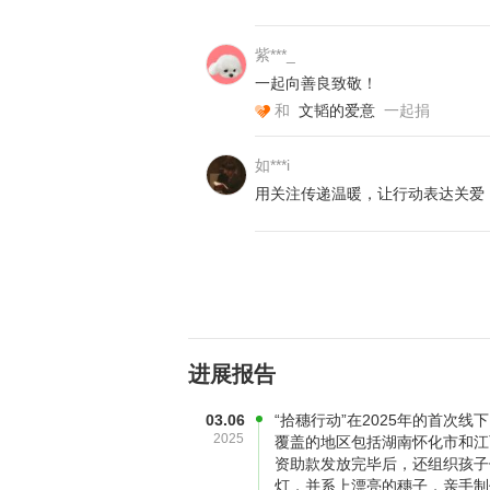
紫***_
一起向善良致敬！
和
文韬的爱意
一起捐
如***i
用关注传递温暖，让行动表达关爱
新学期开始了，小穗粒们升入新的年
截断人生的路。一笔钱，一句远方的
很顽强，他们很珍惜生命的养分，也
进展报告
03.06
“拾穗行动”在2025年的首次
2025
覆盖的地区包括湖南怀化市和江西
资助款发放完毕后，还组织孩子
灯，并系上漂亮的穗子，亲手制