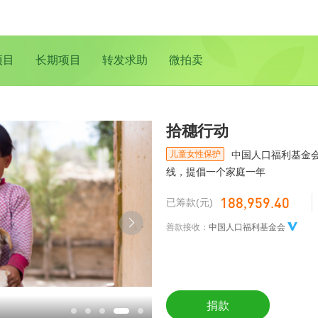
项目
长期项目
转发求助
微拍卖
拾穗行动
儿童女性保护
中国人口福利基金会拾
线，提倡一个家庭一年
188,959.40
已筹款(元)
善款接收：
中国人口福利基金会
捐款