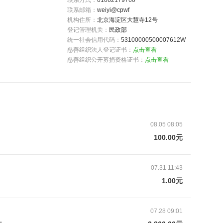
联系方式：
01062179760
联系邮箱：
weiyi@cpwf
机构住所：
北京海淀区大慧寺12号
登记管理机关：
民政部
一方由于各种原因先行离世，剩下的监护人要么身患
统一社会信用代码：
53100000500007612W
慈善组织法人登记证书：
点击查看
力而离家出走放弃了这个孩子，成为事实上无人照
慈善组织公开募捐资格证书：
点击查看
有的生存权、发展权、受保护权等往往得不到切实的
数百名这样的孩子，携手中国人口福利基金会发起拾穗行
依孩子有尊严地成长。
把，他们才能望见未来
。
08.05 08:05
出患有“KTS”综合征（下肢动静脉畸形），爸爸在
100.00元
泥板砸中，当场死亡，随后一个月，妈妈出走。小凯现在
叔叔通电话，他会告诉我们去了哪个医院，小凯的病
07.31 11:43
迹，也许没有，但生活以痛吻过，我们早能报之以
1.00元
07.28 09:01