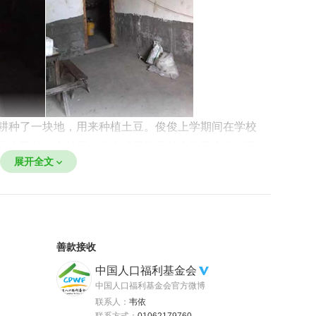
耕种了一块地，用来种植土豆。俊俊上学期间在学校
顾自己的饮食起居。他告诉我们虽然上学要走路一两
展开全文
学校有老师、同学，回家后一个人，没有人可以说
善款接收
中国人口福利基金会
中国人口福利基金会官方微博
联系人：
韦依