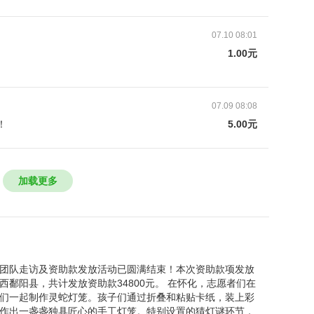
07.10 08:01
1.00元
07.09 08:08
！
5.00元
级。年幼的他们不再被生活中的磨难和物质上的贫穷
关怀，都可以是一点力量，一个契机。孩子的生命力
成长的很快。
加载更多
线下团队走访及资助款发放活动已圆满结束！本次资助款项发放
鄱阳县，共计发放资助款34800元。 在怀化，志愿者们在
们一起制作灵蛇灯笼。孩子们通过折叠和粘贴卡纸，装上彩
作出一盏盏独具匠心的手工灯笼。特别设置的猜灯谜环节，