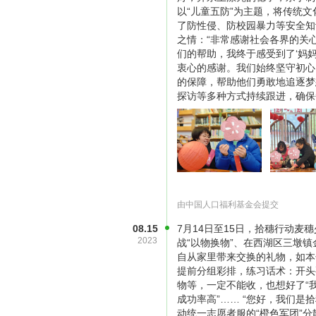
以“儿童五防”为主题，将传统
了防性侵、防校园暴力等安全知
之情：“非常感谢社会各界的关
们的帮助，我终于感受到了‘妈妈
衷心的感谢。我们始终坚守初心
的保障，帮助他们勇敢地追逐梦
探访等多种方式持续跟进，确保
拾穗行动的目标就是关注并帮助中国
起这些犹如散落在田间被遗忘的穗粒
能让单亲失依儿童群体最终纳入政
这是一个公益供应链条，环环相扣，
中国人口福利基金会拾穗行动项目，2
2860元对接一名单亲失依孩子，
由中国人口福利基金会提交
资助形式 捐款达2860元可一对一
08.15
7月14日至15日，拾穗行动
资助对象 未满18岁，且在接受全
2023
战“以物换物”、在西湖区三墩镇
自从家里带来交换的礼物，如本
于弃养、服刑、重病等原因无法继续抚
提前分组彩排，练习话术：开头
金额的9.099%。
物等，一定不能收，也想好了“
成功率高”…… “您好，我们
获取项目反馈 Q&A
动统一志愿者服的“橙色军团”