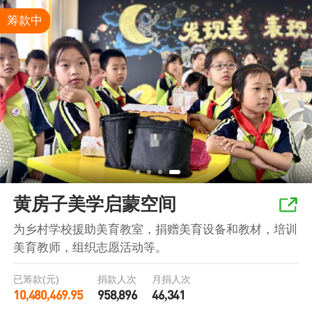
筹款中
黄房子美学启蒙空间
为乡村学校援助美育教室，捐赠美育设备和教材，培训
美育教师，组织志愿活动等。
已筹款(元)
捐款人次
月捐人次
10,480,469.95
958,896
46,341