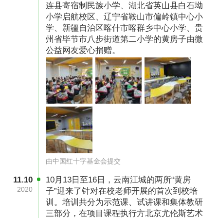
2025年，连续三年在暑期组织黄房子项目学校的
连县寄宿制民族小学、湖北省英山县白石坳
师生前往北京、上海、苏州、杭州等美育资源丰
小学启航校区、辽宁省鞍山市偏岭镇中心小
学、新疆自治区喀什市喀群乡中心小学、贵
富的城市参与“黄房子艺术夏令营活动”。
州省毕节市八步街道第二小学的黄房子由微
公益网友爱心捐赠。
项目预算表
由中国红十字基金会提交
11.10
10月13日至16日，云南江城的两所“黄房
2020
子”迎来了针对在校老师开展的首次到校培
训。培训共分为示范课、试讲课和集体教研
三部分，在项目课程执行方北京尤伦斯艺术