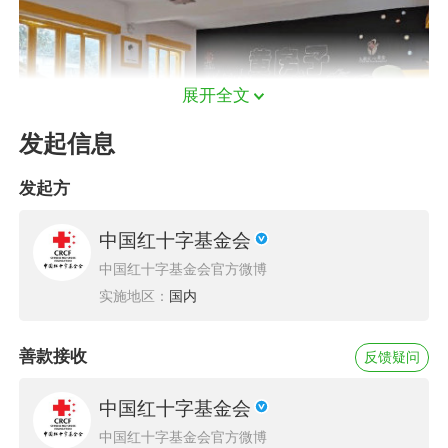
展开全文
发起信息
发起方
中国红十字基金会
中国红十字基金会官方微博
实施地区：
国内
2020年6月12日，一场别开生面的黄房子美学启
蒙项目主题课在湖南阳朝小学开展，玉米爱心基
善款接收
反馈疑问
金邀请到来自北京的专业老师，带领三、四年级
中国红十字基金会
的小同学们在宽敞明亮的“黄房子”里感知艺术的
中国红十字基金会官方微博
力量。但就在一年前，这里的美术课完全不同！