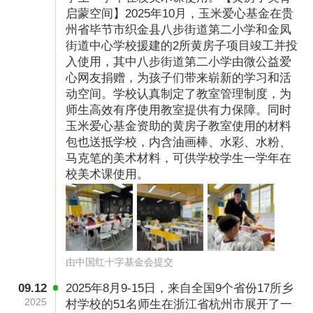
启蒙空间】2025年10月，玉米爱心基金在贵
州省毕节市织金县八步街道第二小学和金凤
街道中心学校援建的2所黄房子项目竣工并投
入使用，其中八步街道第二小学由微公益爱
心网友捐赠，为孩子们带来崭新的学习和活
动空间。学校认真制定了教室管理制度，为
师生高效有序使用教室提供有力保障。同时
玉米爱心基金资助的黄房子教室使用的材料
包也送抵学校，内含油画棒、水彩、水粉、
马克笔的美术材料，可供学校学生一学年在
校美术课使用。
2019年10月，玉米爱心基金援助的首个“黄房子
美学启蒙公益项目”在阳朝小学落成，在“黄房
子”的首节课上，孩子们第一次用水粉创造艺术梦
想。 “黄房子，我喜欢！”是课后孩子们发自内心
由中国红十字基金会提交
的欢呼。
09.12
2025年8月9-15日，来自全国9个省份17所乡
2025
村学校的51名师生在浙江省杭州市展开了一