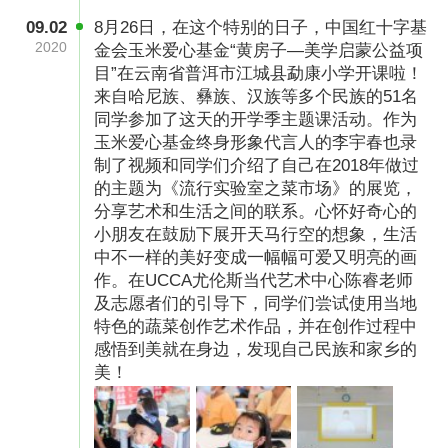
09.02
8月26日，在这个特别的日子，中国红十字基
2020
金会玉米爱心基金“黄房子—美学启蒙公益项
目”在云南省普洱市江城县勐康小学开课啦！
来自哈尼族、彝族、汉族等多个民族的51名
同学参加了这天的开学季主题课活动。作为
玉米爱心基金终身形象代言人的李宇春也录
制了视频和同学们介绍了自己在2018年做过
的主题为《流行实验室之菜市场》的展览，
分享艺术和生活之间的联系。心怀好奇心的
小朋友在鼓励下展开天马行空的想象，生活
中不一样的美好变成一幅幅可爱又明亮的画
作。在UCCA尤伦斯当代艺术中心陈睿老师
及志愿者们的引导下，同学们尝试使用当地
特色的蔬菜创作艺术作品，并在创作过程中
感悟到美就在身边，发现自己民族和家乡的
美！