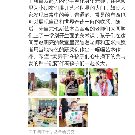
子项目发起人的李宇春化身李老师，在视频
里为小朋友们推开艺术世界的大门，鼓励大
开具发票方式
家发现日常中的美，普通的、常见的东西也
可以展现自己和世界奇迹一般的联系。随
中国红十字基金会将为您开具电子捐赠票据。为
后，来自尤伦斯艺术基金会的老师们为同学
响应国家票据电子化号召，目前捐赠票据仅支持
们上了一堂别开生面的美术课，孩子们在这
间宽敞明亮的教室里跟随着老师和玉米志愿
电子票据。根据财政部电子档案管理的相关规
者用当地特色的蔬菜创作出一幅幅艺术作
定，捐赠票据电子版与打印版均为合法有效凭
品。希望 “黄房子”在孩子们心中播下的美与
证。请发送邮件至caiwubu@crcf.org.cn，邮件中
爱的种子能陪伴着孩子们一起长大。
请务必提供交易单号、抬头、手机号码、邮寄地
址、捐赠金额及捐赠截图（包含捐赠项目、捐赠
金额和交易单号），并备注“黄房子美育启蒙空
间”项目；截图的路径是：打开微博APP，进入
我-微博钱包，点击右上角的“设置”，点击“交易记
录”，查找捐赠对应的交易记录，点击进入看到页
面显示交易单号后，即可截图。
由中国红十字基金会提交