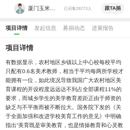
风期限在凌晨
献出了爱心
厦门玉米义工
跟TA捐
已召集28273人
游戏答主 2021年度十大游戏新锐红人 2022微博年度十大电竞KOL 2023微博年度喜爱竞燃大V 游戏评测团成员
项目详情
发起信息
募捐动态
进展报告
师姐的日常
献出了爱心
搞笑幽默博主
项目详情
向坤太
献出了爱心
星座命理博主 头条文章作者
有数据显示，农村地区乡镇以上中心校每校平均
只配有0.6名美术教师，相当于平均每两所学校才
陈未衾-鸿运版
献出了爱心
能拥有一位，如此境况导致我国广大农村地区美
导演、制片人
育课程的开设程度远远达不到占全部课程11%的
别样不二
献出了爱心
要求，而城乡学生的美学教育差距正由于师资的
电影博主
缺乏与不平衡而被不断拉大。国务院下发的《关
于全面加强和改进学校美育工作的意见》中明确
指出“美育既是审美教育，也是情操教育和心灵教