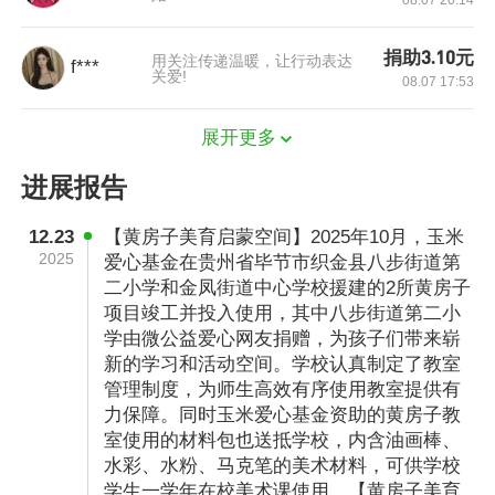
08.07 20:14
数民族生的乡村小学，因为师资短缺，唯一的美
捐助3.10元
术老师需要带低年级的班主任和其他主课，唯一
用关注传递温暖，让行动表达
f***
关爱!
08.07 17:53
的一间美术教室里随意堆放着布满灰尘的残缺雕
塑和零零落落的美术教具，显然已很长时间无人
展开更多
问津。校长告诉我们，由于师资不足、美术教学
进展报告
条件简陋，美术课大多时候会被主课代替，偶尔
上课也都是由其他科目老师代课，用铅笔、彩笔
12.23
【黄房子美育启蒙空间】2025年10月，玉米
2025
爱心基金在贵州省毕节市织金县八步街道第
随手涂鸦便是这个学校最常见的美术课。让学校
二小学和金凤街道中心学校援建的2所黄房子
510名学生像城市孩子一样享受快乐的艺术创作
项目竣工并投入使用，其中八步街道第二小
时光，是学生们的愿望，也是学校的希望。
学由微公益爱心网友捐赠，为孩子们带来崭
新的学习和活动空间。学校认真制定了教室
管理制度，为师生高效有序使用教室提供有
力保障。同时玉米爱心基金资助的黄房子教
室使用的材料包也送抵学校，内含油画棒、
水彩、水粉、马克笔的美术材料，可供学校
学生一学年在校美术课使用。【黄房子美育