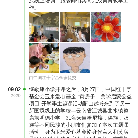
次线上培训，跟老师们共同完成美育教学工
作。
关于我们：中国红十字基金会成立于1994年，是
中国红十字会总会发起并主管、经民政部登记注
册的具有独立法人地位的全国性公募基金会。
2008年、2013年、2018年、2023年连续四次在
全国性社会组织评估中获评“5A级基金会”。
募捐方案备案编号
由中国红十字基金会提交
531000005000160090A25017
09.02
继勐康小学开课之后，8月27日，中国红十字
2020
基金会玉米爱心基金 “黄房子—美学启蒙公益
项目”开学季主题课活动翻山越岭来到了另一
善款用途
所国境线上的学校—云南省江城县曲水镇整
用于黄房子教室的装修改造、设备及家具采买，
康坝明德小学。31名来自哈尼族，傣族，汉
族等不同民族的小朋友们参加了本次主题课
开展美育课程培训，组织艺术夏令营和志愿者主
活动。身为玉米爱心基金终身代言人和黄房
题课活动等。