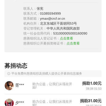
联系人：
张宪
联系方式：
01085594999
联系邮箱：
ymax@crcf.or.cn
机构住所：
北京东城区干面胡同53号
登记管理机关：
中华人民共和国民政部
统一社会信用代码：
531000005000160090
慈善组织法人登记证书：
点击查看
慈善组织公开募捐资格证书：
点击查看
募捐动态
平台免费向慈善组织及捐赠人提供公开募捐信息服务
捐助1.00元
助力公益，让我们从现在开
胥***
始!
08.08 01:53
捐助31.00元
助力公益，让我们从现在开
夕***
阳朝小学位于湖南省湘西州保靖县，是一所全少
始!