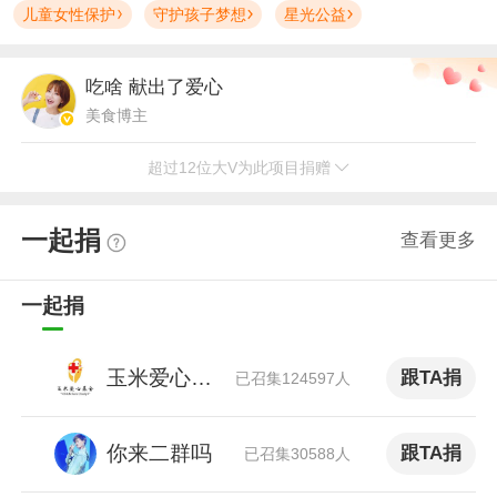
儿童女性保护
守护孩子梦想
星光公益
吃啥
献出了爱心
美食博主
超过12位大V为此项目捐赠
忘忘
献出了爱心
科技博主 问答答主 视频博主
一起捐
查看更多
娱记皇叔
献出了爱心
微博知名娱乐博主 微博娱评团成员
一起捐
Bluetree蓝森
献出了爱心
玉米爱心基金
跟TA捐
美妆博主
已召集124597人
人须在事上磨
献出了爱心
你来二群吗
跟TA捐
已召集30588人
V+优质创作者 头条文章作者