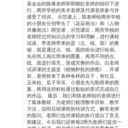
基金会的陈睿老师和郭晓虹老师的组织下进
执行计划：2025年，项目计划在全国范围内援建
行，两所学校的美术老师及代课老师参与并
5所“黄房子”项目。每个项目包含1间黄房子教
接受了培训。 示范课上，陈老师给两所学校
室、为期3-5年的课程支持。
的小朋友分别带去了《花朵画法》和《人物
肖像画法》两堂课，示范课后，两所学校的
老师经过对知识点的学习和理解，进行课程
试讲。李老师带来的是《点、线、面》的奥
项目执行能力说明：“玉米爱心基金”是我国首个
秘，就是通过点、线、面的组合进行绘画。
先在纸上画出简单的图案，再用不同的点、
由歌迷捐设和命名的专项基金，该基金于2006年
线、面进行填充，形成完整的作品。白老师
3月19日在众多“玉米”的倡导和李宇春的支持下在
试讲课的主题是《植物籽粒的拼图》，开课
中国红十字基金会设立。截至2022年3月10
前，老师拎来了各种各样的豆子，有红豆、
玉米粒、瓜子等等。小朋友先勾勒简单的图
日，“玉米爱心基金”已累计募集捐款超过2800万
案，再用这些籽粒通过黏贴的形式完成自己
元。基金资助范围先后涉及重症患儿、听障儿
的作品。 最后，我们和陈老师组织老师进行
童、博爱卫生院（站）、博爱新村、博爱学校、
了集体教研，为老师们梳理教学目标、教学
方法，说明后续课程的培训方式，解答老师
赈济救灾、乡村美育等多方面，直接受益人口超
的疑问。老师们也对课程的执行提出了意见
过150000人。
和建议。今后我们还将每2周为老师们提供一