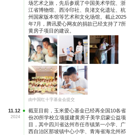
场艺术之旅，先后参观了中国美术学院、浙
江省博物馆、西泠印社、良渚文化遗址、杭
州国家版本馆等艺术和文化场馆。截止2025
年7月，腾讯爱心网友的捐款已经支持了7所
黄房子项目的建设。
由中国红十字基金会提交
截至2025年7月底，玉米爱心基金已经在湖南、
11.12
截至目前，玉米爱心基金已经再全国10各省
云南、四川、广西、青海、湖北、重庆、新疆、
2024
份20所学校立项援建黄房子美学启蒙公益项
目，其中四川省达州市任市镇第一小学、广
辽宁、贵州的20所乡村学校援建“黄房子”。2023-
西自治区那坡镇中心小学、青海省海北州祁