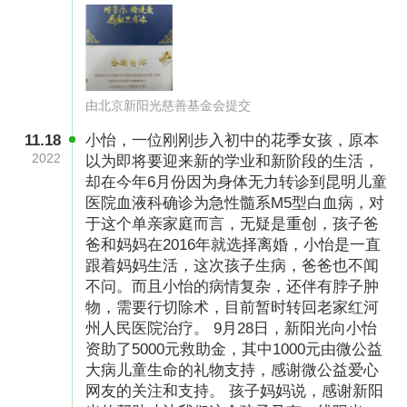
由北京新阳光慈善基金会提交
11.18
小怡，一位刚刚步入初中的花季女孩，原本
2022
以为即将要迎来新的学业和新阶段的生活，
却在今年6月份因为身体无力转诊到昆明儿童
医院血液科确诊为急性髓系M5型白血病，对
于这个单亲家庭而言，无疑是重创，孩子爸
爸和妈妈在2016年就选择离婚，小怡是一直
跟着妈妈生活，这次孩子生病，爸爸也不闻
不问。而且小怡的病情复杂，还伴有脖子肿
物，需要行切除术，目前暂时转回老家红河
州人民医院治疗。 9月28日，新阳光向小怡
资助了5000元救助金，其中1000元由微公益
大病儿童生命的礼物支持，感谢微公益爱心
网友的关注和支持。 孩子妈妈说，感谢新阳