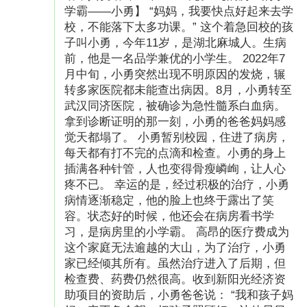
学霸——小勇】 “妈妈，我要快点好起来去学
校，不能落下太多功课。” 这个着急回校的孩
子叫小勇，今年11岁，是湖北麻城人。生病
前，他是一名品学兼优的小学生。 2022年7
月中旬，小勇突然出现不明原因的发烧，辗
转多家医院都未能查出病因。8月，小勇转至
武汉同济医院，被确诊为急性髓系白血病。
拿到诊断证明的那一刻，小勇的爸爸妈妈感
觉天都塌了。 小勇暂别校园，住进了病房，
每天都有打不完的点滴和检查。小勇的身上
插满各种针管，人也变得骨瘦嶙峋，让人心
疼不已。 幸运的是，经过积极的治疗，小勇
病情逐渐稳定，他的脸上也终于露出了笑
容。状态好的时候，他还会在病房看书学
习，是病房里的小学霸。 高昂的医疗费成为
这个家庭无法逾越的大山，为了治疗，小勇
家已经倾其所有。虽然治疗进入了后期，但
检查费、药费仍然很高。收到新阳光经济资
助项目的资助后，小勇爸爸说： “我和孩子妈