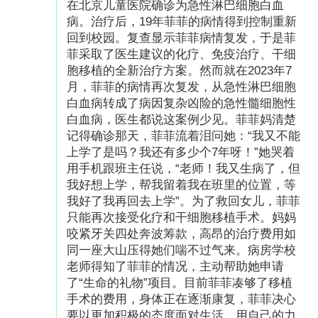
在北京儿童医院确诊为急性淋巴细胞白血
病。治疗后，19年菲菲的病情得到控制重新
回到校园。复查显示菲菲病情复发，于是菲
菲采取了医生建议的化疗、免疫治疗、干细
胞移植的全新治疗方案。然而就在2023年7
月，菲菲的病情再次复发，从急性淋巴细胞
白血病转成了病因复杂凶险的急性髓细胞性
白血病，医生都说这案例少见。菲菲妈清楚
记得确诊那天，菲菲流着泪问她：“我又不能
上学了是吗？我还有多少个7年呀！”她哭着
用手机跟班主任说，“老师！我又生病了，但
我好想上学，帮我留着我在班里的位置，等
我好了我再回去上学”。为了救回女儿，菲菲
只能再次接受化疗和干细胞移植手术。妈妈
咬紧牙关四处奔波筹款，高昂的治疗费用如
同一座大山压得她们喘不过气来。病房学校
老师得知了菲菲的情况，主动帮助她申请
了“生命的礼物”项目。目前菲菲凑够了移植
手术的费用，身体正在逐渐康复，菲菲决心
要以更加积极的态度面对生活，用自己的力