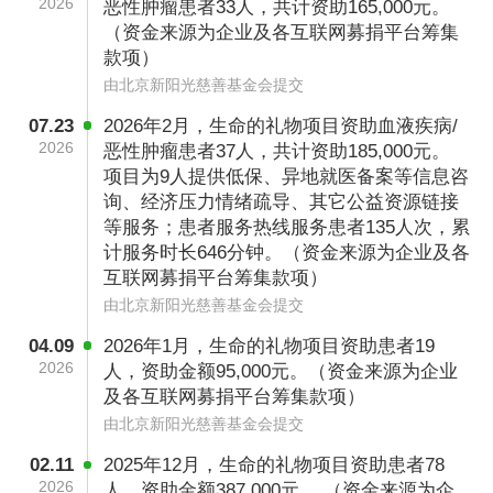
综合性赋能支持。 截至2022年12月底，累计帮
2026
恶性肿瘤患者33人，共计资助165,000元。
（资金来源为企业及各互联网募捐平台筹集
助超过7500名大病患者 救助金额超过2.2亿元；
款项）
服务人次超10万。
由北京新阳光慈善基金会提交
07.23
2026年2月，生命的礼物项目资助血液疾病/
2026
恶性肿瘤患者37人，共计资助185,000元。
项目为9人提供低保、异地就医备案等信息咨
募捐方案备案编号
询、经济压力情绪疏导、其它公益资源链接
等服务；患者服务热线服务患者135人次，累
531100006876001833A18114
计服务时长646分钟。（资金来源为企业及各
互联网募捐平台筹集款项）
善款用途
由北京新阳光慈善基金会提交
本次项目筹集善款将为符合条件的家庭困难、治
04.09
2026年1月，生命的礼物项目资助患者19
疗资金缺乏以至于面临治疗中断，严重影响治疗
2026
人，资助金额95,000元。（资金来源为企业
及各互联网募捐平台筹集款项）
预后或生命安全的白血病患儿等血液肿瘤疾病患
由北京新阳光慈善基金会提交
儿，提供5000元经济支持，以维持患儿的后续治
02.11
2025年12月，生命的礼物项目资助患者78
疗。
2026
人，资助金额387,000元。 （资金来源为企