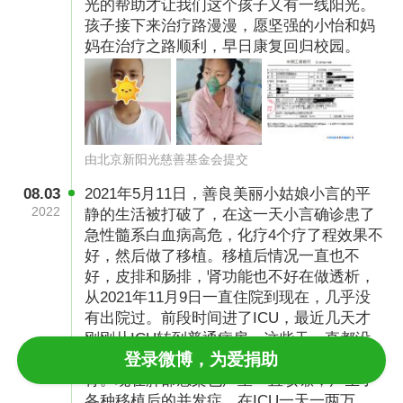
光的帮助才让我们这个孩子又有一线阳光。
孩子接下来治疗路漫漫，愿坚强的小怡和妈
妈在治疗之路顺利，早日康复回归校园。
由北京新阳光慈善基金会提交
08.03
2021年5月11日，善良美丽小姑娘小言的平
2022
静的生活被打破了，在这一天小言确诊患了
急性髓系白血病高危，化疗4个疗了程效果不
好，然后做了移植。移植后情况一直也不
好，皮排和肠排，肾功能也不好在做透析，
从2021年11月9日一直住院到现在，几乎没
有出院过。前段时间进了ICU，最近几天才
刚刚从ICU转到普通病房。这些天一直都没
登录微博，为爱捐助
有吃东西，只能靠营养液维持，就剩皮包
骨。现在肺部感染也严重一直咳嗽，产生了
各种移植后的并发症。在ICU一天一两万，