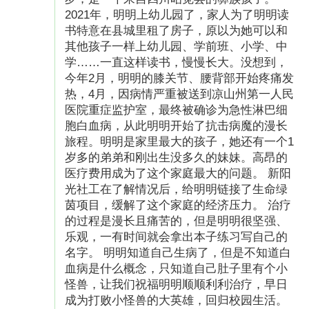
2021年，明明上幼儿园了，家人为了明明读
书特意在县城里租了房子，原以为她可以和
其他孩子一样上幼儿园、学前班、小学、中
学……一直这样读书，慢慢长大。没想到，
今年2月，明明的膝关节、腰背部开始疼痛发
热，4月，因病情严重被送到凉山州第一人民
医院重症监护室，最终被确诊为急性淋巴细
胞白血病，从此明明开始了抗击病魔的漫长
旅程。明明是家里最大的孩子，她还有一个1
岁多的弟弟和刚出生没多久的妹妹。高昂的
医疗费用成为了这个家庭最大的问题。 新阳
光社工在了解情况后，给明明链接了生命绿
茵项目，缓解了这个家庭的经济压力。 治疗
的过程是漫长且痛苦的，但是明明很坚强、
乐观，一有时间就会拿出本子练习写自己的
名字。 明明知道自己生病了，但是不知道白
血病是什么概念，只知道自己肚子里有个小
怪兽，让我们祝福明明顺顺利利治疗，早日
成为打败小怪兽的大英雄，回归校园生活。