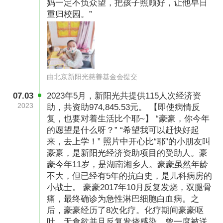
妈一定不负众望，把孩子照顾好，让他早日
重归校园。”
由北京新阳光慈善基金会提交
07.03
2023年5月，新阳光共提供115人次经济资
2023
助，共资助974,845.53元。 【即使病情反
复，也要对着生活比个耶~】 “豪豪，你今年
的愿望是什么呀？” “希望我可以赶快好起
来，去上学！” 照片中开心比“耶”的小朋友叫
豪豪，是新阳光经济资助项目的受助人。豪
豪今年11岁，是湖南湘乡人。豪豪虽然年龄
不大，但已经有5年的抗白史，是儿科病房的
小战士。 豪豪2017年10月反复发烧，双腿骨
痛，最终确诊为急性淋巴细胞白血病。之
后，豪豪经历了8次化疗。化疗期间豪豪呕
吐、无食欲并且反复发烧感染，曾一度被送