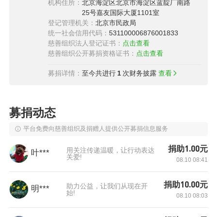
机构住所：
北京海淀区北京市海淀区蓝靛厂南路
25号嘉友国际大厦1101室
登记管理机关：
北京市民政局
项目预算
统一社会信用代码：
531100006876001833
慈善组织法人登记证书：
点击查看
（1）项目筹款为困境的血液及肿瘤疾病患儿中
慈善组织公开募捐资格证书：
点击查看
资金缺口大的，给予资金援助，善款直接拨付至
募捐详情：
至今共进行
1
次财务披露
查看
医院对公账户。
（2）预算明细表
募捐动态
平台免费向慈善组织及捐赠人提供公开募捐信息服务
捐助1.00元
用关注传递温暖，让行动表达
叶***
关爱!
08.10 08:41
捐助10.00元
助力公益，让我们从现在开
明***
始!
08.10 08:03
执行计划