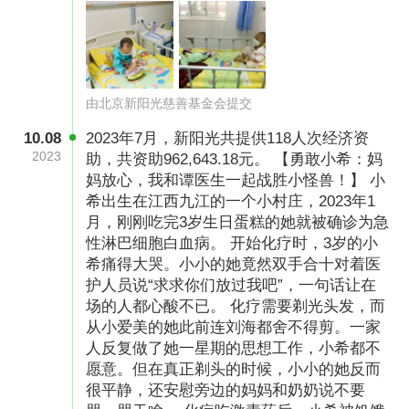
由北京新阳光慈善基金会提交
10.08
2023年7月，新阳光共提供118人次经济资
2023
助，共资助962,643.18元。 【勇敢小希：妈
妈放心，我和谭医生一起战胜小怪兽！】 小
希出生在江西九江的一个小村庄，2023年1
月，刚刚吃完3岁生日蛋糕的她就被确诊为急
性淋巴细胞白血病。 开始化疗时，3岁的小
希痛得大哭。小小的她竟然双手合十对着医
护人员说“求求你们放过我吧”，一句话让在
场的人都心酸不已。 化疗需要剃光头发，而
从小爱美的她此前连刘海都舍不得剪。一家
人反复做了她一星期的思想工作，小希都不
愿意。但在真正剃头的时候，小小的她反而
很平静，还安慰旁边的妈妈和奶奶说不要