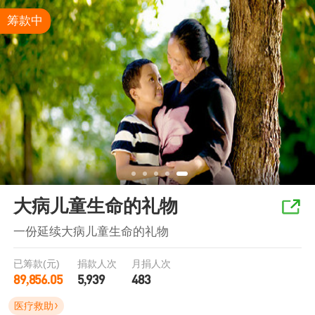
筹款中
大病儿童生命的礼物
一份延续大病儿童生命的礼物
已筹款(元)
捐款人次
月捐人次
89,856.05
5,939
483
医疗救助