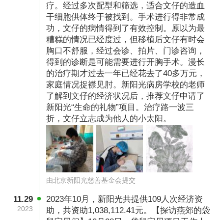
疗。经过多次配型和筛选，适合文仔的造血
干细胞供体终于被找到。手术进行得非常成
功，文仔的病情得到了有效控制。原以为最
糟糕的情况已经度过，但移植后文仔有时会
胸口不舒服，经过会诊、拍片、门诊咨询，
得到的诊断是可能需要进行开胸手术。漫长
的治疗期才过去一年已经花去了40多万元，
家庭情况捉襟见肘。新阳光病房学校的老师
了解到文仔的经济状况后，推荐文仔申请了
新阳光“生命的礼物”项目。治疗路一波三
折，文仔立志成为他人的小太阳。
由北京新阳光慈善基金会提交
11.29
2023年10月，新阳光共提供109人次经济资
2023
助，共资助1,038,112.41元。【探访燕郊的袋