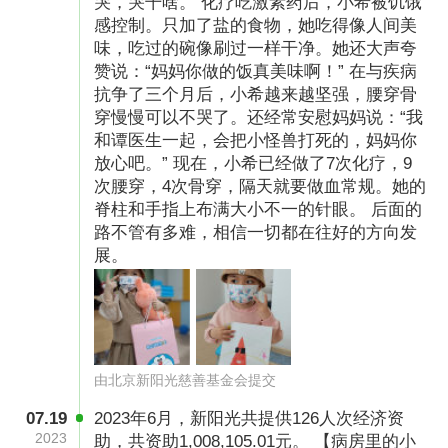
哭，哭干啥。 化疗吃激素药后，小希被饥饿
感控制。只加了盐的食物，她吃得像人间美
味，吃过的碗像刷过一样干净。她还大声夸
赞说：“妈妈你做的饭真美味啊！” 在与疾病
抗争了三个月后，小希越来越坚强，腰穿骨
穿慢慢可以不哭了。还经常安慰妈妈说：“我
和谭医生一起，会把小怪兽打死的，妈妈你
放心吧。” 现在，小希已经做了7次化疗，9
次腰穿，4次骨穿，隔天就要做血常规。她的
脊柱和手指上布满大小不一的针眼。 后面的
路不管有多难，相信一切都在往好的方向发
展。
由北京新阳光慈善基金会提交
07.19
2023年6月，新阳光共提供126人次经济资
2023
助，共资助1,008,105.01元。 【病房里的小