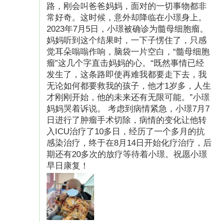
路，刚会叫爸爸妈妈，面对的一切事物都非
常好奇。这时候，意外却降临在小璟身上。
2023年7月5日，小璟被确诊为髓母细胞瘤。
妈妈听到这个结果时，一下子愣住了，只感
觉耳朵嗡嗡作响，脑袋一片空白，“髓母细胞
瘤”这几个字直击妈妈的心。“既然事情已经
发生了，这条路即使再难我都要走下去，我
无论如何都要救我的孩子，他才1岁多，人生
才刚刚开始，他的未来还有无限可能。”小璟
妈妈哭着诉说。 考虑到病情紧急，小璟7月7
日进行了肿瘤手术切除，病情的变化让他转
入ICU治疗了10多日，经历了一个多月的抗
感染治疗，终于在8月14日开始化疗治疗，后
期还有20多次的放疗等待着小璟。祝愿小璟
早日康复！