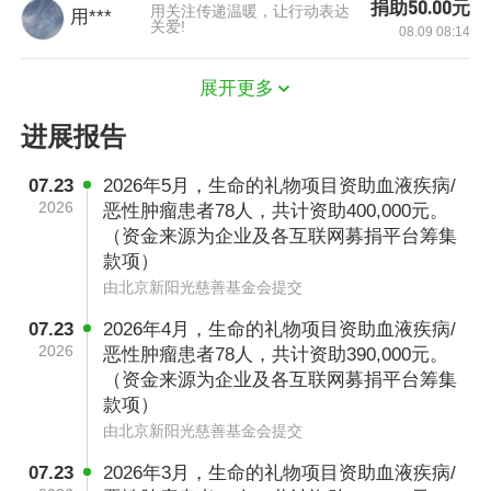
捐助50.00元
用关注传递温暖，让行动表达
用***
1、服务时间：长期
关爱!
08.09 08:14
2、帮扶地区：全国
展开更多
3、受助对象：家庭困难的血液及肿瘤疾病患
进展报告
儿
07.23
2026年5月，生命的礼物项目资助血液疾病/
2026
恶性肿瘤患者78人，共计资助400,000元。
（资金来源为企业及各互联网募捐平台筹集
执行能力说明
款项）
北京新阳光慈善基金会是一家专注于白血病等血
由北京新阳光慈善基金会提交
液肿瘤疾病救助、为血液及肿瘤领域民间公益项
07.23
2026年4月，生命的礼物项目资助血液疾病/
2026
恶性肿瘤患者78人，共计资助390,000元。
目提供综合性支持的公募基金会。新阳光拥有全
（资金来源为企业及各互联网募捐平台筹集
国唯一一间民间骨髓库，是国内第一个资助医学
款项）
研究的民间公益组织，建立了世界上最大的病房
由北京新阳光慈善基金会提交
学校系统，为民间公益组织尤其是医疗组织提供
07.23
2026年3月，生命的礼物项目资助血液疾病/