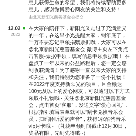
患儿获得生命的希望，我们将持续帮助更多
患儿，感谢微博爱心网友的关注和支持！
由北京新阳光慈善基金会提交
12.02
在大家的陪伴下，新阳光又走过了充满意义
2022
的一年，在这里小光提醒大家，到年底了，
千万不要忘记申领捐赠票据哦，大家可以在
@北京新阳光慈善基金会 微博主页左下角点
击客服-票据申领，填写信息申领票据哦！ 在
盘点了一年以来的公益路程后，您一定会感
到收获满满！为了感谢一直以来大家的支持
和关注，我们特别为您准备了一份小礼物！
在2022年度支持新阳光的项目，且金额达
100元及以上的爱心网友，可以通过以下方式
领取小礼物哦~ 关注@北京新阳光慈善基金
会，点击首页“客服”，发送文字“爱心回礼”，
根据指引填写表单就可以“刮卡兑换音乐会
员，扫码聆听爱的声音”，获得1张酷狗音乐
vip月卡哦~ （礼物申领时间截止12月30日，
奖品有限，先到先得哦~）