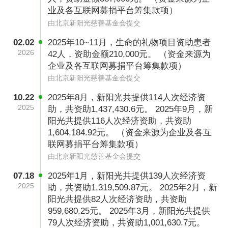
业及各互联网募捐平台筹集款项）
开具发票方式
由北京新阳光慈善基金会提交
基于人工成本、经费等因素的考虑，建议捐赠额
02.02
2025年10~11月，生命的礼物项目资助患者
在100元以上或整年累计的方式开启票据，申请
2026
42人，资助金额210,000元。 （资金来源为
企业及各互联网募捐平台筹集款项）
时间为本年12月24日前申请。请按需申请，感谢
由北京新阳光慈善基金会提交
您的理解。 请根据个体情况选择一种申请票据：
10.22
2025年8月，新阳光共提供114人次经济资
1、新阳光服务邮箱地址
2025
助，共资助1,437,430.6元。 2025年9月，新
newsunshine@isun.org，并注明您的完整捐赠
阳光共提供116人次经济资助，共资助
信息：①交易单号、②注明“***”项目；③捐助金
1,604,184.92元。 （资金来源为企业及各互
联网募捐平台筹集款项）
额、④姓名、⑤捐赠票据抬头、⑥联系电话、⑦
由北京新阳光慈善基金会提交
地址、⑧附上“个人中心”中“我的捐款”记录的截
07.18
2025年1月，新阳光共提供139人次经济资
图。 2、捐赠票据将以电子版发送到您的邮箱。
2025
助，共资助1,319,509.87元。 2025年2月，新
3、捐赠票据一经开具，非我基金会原因将无法
阳光共提供82人次经济资助，共资助
重开，请仔细核对提供的票据信息。 欢迎添加微
959,680.25元。 2025年3月，新阳光共提供
79人次经济资助，共资助1,001,630.7元。
博：@北京新阳光慈善基金会 ，了解基金会各个