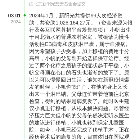
由北京新阳光慈善基金会提交
03.01
2024年1月，新阳光共提供99人次经济资
2024
助，共资助1,026,164.27元。（资金来源为银
行及各互联网募捐平台筹集款项） 小帆出生
于河北衡水的普通农村家庭，被确诊为慢性
活动性EB病毒和皮肤淋巴瘤，属于血液病。
因为希望孩子少受罪，加上移植的费用十分
高昂，小帆的父母刚开始选择保守治疗。经
过了两个化疗之后孩子的症状趋于平稳，小
帆父母顶在心口的石头也渐渐的放下了。原
以为可以慢慢回归生活，谁知在新冠疫情爆
发的时候，小帆也“阳”了，在他的身上又长
出来一个淋巴结。父母连忙带着他前往北京
检查，得到的结果是病复发了。此时医生建
议小帆进行移植，从根本解决问题。尽管经
济压力巨大但小帆的父母依然决定听从医生
的建议进行移植，小帆也转到保定儿童医
院。如今，小帆已经完成了移植手术，正在
经历着术后的康复阶段，目前依旧在医院观