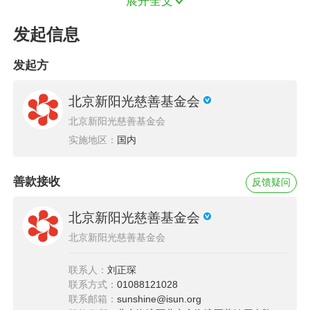
展开全文
我希望我和更多的白血病儿童，都能够有机
会感受大自然，可以继续做父母的乖宝宝。
发起信息
发起方
项目内容
北京新阳光慈善基金会
“大病儿童生命的礼物”是北京新阳光慈善基
北京新阳光慈善基金会
金会专门为困难家庭的血液疾病及肿瘤疾病儿童
实施地区：
国内
提供5000元经济资助的公益项目，旨在为患者家
庭减负，提高患儿的生存率和生存质量，助力他
善款接收
反馈疑问
们战胜病魔、渡过困境， 我们希望所有大病儿童
北京新阳光慈善基金会
都得到应有的治疗，都能重获“生的希望”。该项
北京新阳光慈善基金会
目缘起于2011年，新阳光启动患者经济资助以
来，已累计资助7500名大病患者，救助金额超过
联系人：
刘正琛
联系方式：
01088121028
2.2亿元，服务人次超10万。
联系邮箱：
sunshine@isun.org