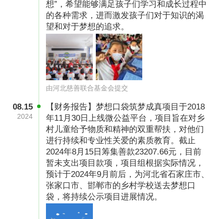
想”，希望能够满足孩子们学习和成长过程中
的各种需求，进而激发孩子们对于知识的渴
善款用途
望和对于梦想的追求。
善款主要用于购买梦想口袋物资及项目执行
开具发票方式
河北慈善联合基金会将为您开具电子捐赠发票，
由河北慈善联合基金会提交
需要的爱心用户须将以下信息（捐赠人姓名、开
08.15
【财务报告】梦想口袋筑梦成真项目于2018
票抬头、金额、含商户订单号的捐款截图、电话
2024
年11月30日上线微公益平台，项目旨在对乡
等）发至邮箱xmb@mail.hbcsw.org进行申请，
村儿童给予物质和精神的双重帮扶，对他们
联系电话0311-69039212。请您务必于捐赠当年
进行持续和专业性关爱的素质教育。截止
2024年8月15日筹集善款23207.66元，目前
索取捐赠发票，感恩您的信任和理解。
暂未支出项目款项，项目组根据实际情况，
预计于2024年9月前后，为河北省石家庄市、
张家口市、邯郸市的乡村学校送去梦想口
袋，将持续公示项目进展情况。