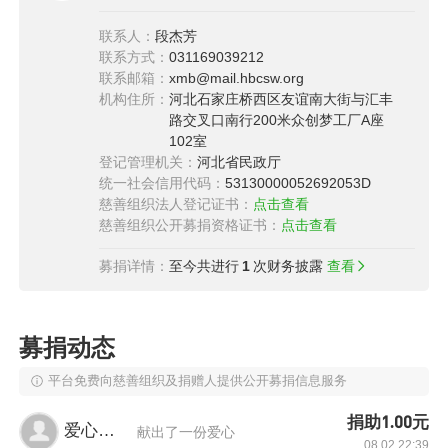
中提升书写、朗诵、仪态，逐步培养自立自信自
联系人：
段杰芳
强的品质。
联系方式：
031169039212
联系邮箱：
xmb@mail.hbcsw.org
机构住所：
河北石家庄桥西区友谊南大街与汇丰
路交叉口南行200米众创梦工厂A座
102室
登记管理机关：
河北省民政厅
（图片已授权）
统一社会信用代码：
53130000052692053D
慈善组织法人登记证书：
点击查看
项目帮扶成果
慈善组织公开募捐资格证书：
点击查看
“梦想口袋”项目于2016年发起，在项目开展中得
募捐详情：
至今共进行
1
次财务披露
查看
到了各级民政和教育部门的认可和赞许。2021
年“梦想口袋”乡村留守儿童素质教育关爱项目荣
募捐动态
获第十一届“中华慈善奖”。截止2024年3月，已有
平台免费向慈善组织及捐赠人提供公开募捐信息服务
省内及云南普洱、广西岑溪、河南淇县等地720
余所学校53472名乡村儿童受益。
捐助1.00元
爱心网友
献出了一份爱心
08.02 22:39