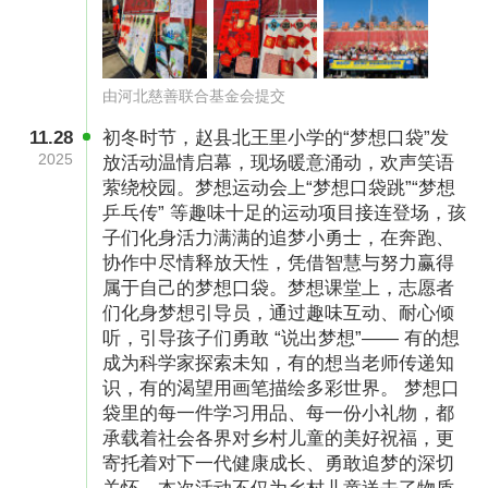
已化作一幅幅生动的画作。
由河北慈善联合基金会提交
11.28
初冬时节，赵县北王里小学的“梦想口袋”发
2025
放活动温情启幕，现场暖意涌动，欢声笑语
萦绕校园。梦想运动会上“梦想口袋跳”“梦想
乒乓传” 等趣味十足的运动项目接连登场，孩
子们化身活力满满的追梦小勇士，在奔跑、
协作中尽情释放天性，凭借智慧与努力赢得
属于自己的梦想口袋。梦想课堂上，志愿者
（图片已授权）
们化身梦想引导员，通过趣味互动、耐心倾
听，引导孩子们勇敢 “说出梦想”—— 有的想
我们深知留守儿童在课余时间可能感受到单调与
成为科学家探索未知，有的想当老师传递知
识，有的渴望用画笔描绘多彩世界。 梦想口
孤独，因此设计了这款便捷易用的“梦想刮画
袋里的每一件学习用品、每一份小礼物，都
本”，让孩子们在课余时间自由创作，无拘无束地
承载着社会各界对乡村儿童的美好祝福，更
展现他们的才华，对于孩子们的优秀作品，我们
寄托着对下一代健康成长、勇敢追梦的深切