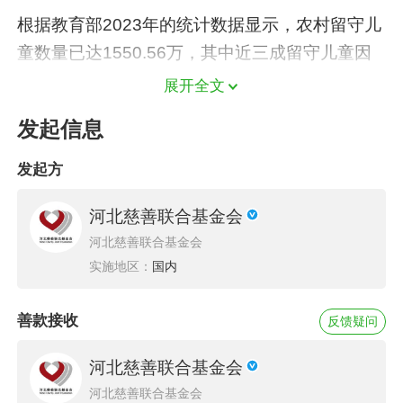
根据教育部2023年的统计数据显示，农村留守儿
童数量已达1550.56万，其中近三成留守儿童因
父母外出而无人照料，超过一成儿童与父母难见
展开全文
一面。这种长期缺乏父母陪伴的状态，严重影响
发起信息
留守儿童的身心健康。同时，受限于教育资源配
置的不均衡，许多乡村在基础教育之外，教育科
发起方
研和教学创新进展缓慢，导致乡村儿童对外界的
河北慈善联合基金会
认知与接触受到极大限制。为了促使农村留守儿
河北慈善联合基金会
童健康、独立、全面成长，河北慈善联合基金会
实施地区：
国内
于2016年启动了“梦想口袋”项目，该项目根据乡
村儿童成长和素质教育发展需求设立，为孩子们
善款接收
反馈疑问
量身定制学习、生活等物品。通过“1+3”：1个梦
想口袋，3种成长体验--“梦想课堂”、“梦想运动
河北慈善联合基金会
会”、“梦想挑战赛”的互动模式，让孩子们在游戏
河北慈善联合基金会