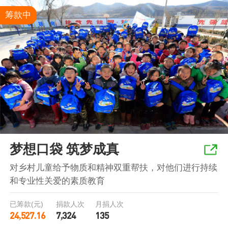
筹款中
梦想口袋 筑梦成真
对乡村儿童给予物质和精神双重帮扶，对他们进行持续
和专业性关爱的素质教育
已筹款(元)
捐款人次
月捐人次
24,527.16
7,324
135