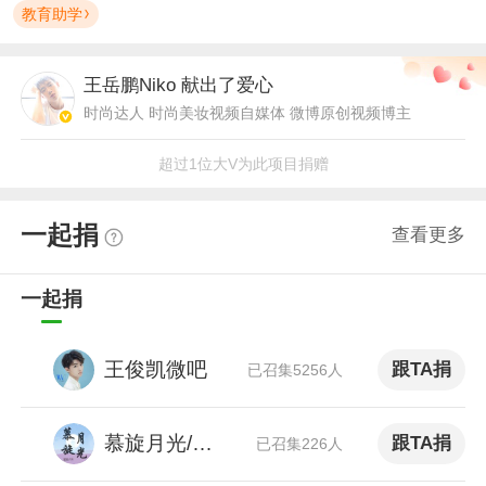
教育助学
王岳鹏Niko
献出了爱心
时尚达人 时尚美妆视频自媒体 微博原创视频博主
超过1位大V为此项目捐赠
一起捐
查看更多
一起捐
王俊凯微吧
跟TA捐
已召集5256人
慕旋月光/秦霄贤散粉
跟TA捐
已召集226人