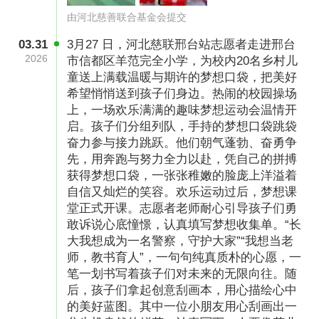
积极鼓励乡村学校收集孩子们精心创作的刮画字
由河北慈善联合基金会提交
帖佳作，并进行评选，以此培养他们的书写与绘
03.31
3月27 日，河北慈联邢台站志愿者走进邢台
2026
市信都区羊范完全小学，为校内20名乡村儿
画能力。此外，我们也倡导学校定期开展朗诵活
童送上满载温暖与期许的梦想口袋，把美好
动，鼓励孩子们用声音表达自我，告别胆怯，勇
希望悄悄送到孩子们身边。热闹的校园操场
敢地向众人述说自己的梦想。
上，一场欢乐满满的趣味梦想运动会温情开
启。孩子们分组列队，手持的梦想口袋跳袋
奋力参与接力跳跃。他们朝气蓬勃、奋勇争
先，用奔跑与努力全力以赴，凭自己的拼搏
获得梦想口袋，一张张稚嫩的脸庞上洋溢着
自信又灿烂的笑容。欢乐运动过后，梦想课
堂正式开课。志愿者老师耐心引导孩子们勇
敢诉说心底憧憬，认真填写梦想收集单。“长
大我想成为一名警察，守护大家”“我想当老
师，教书育人”，一句句纯真质朴的心愿，一
笔一划书写着孩子们对未来的无限向往。随
后，孩子们拿起创意刮画本，用心描绘心中
的美好蓝图。其中一位小朋友用心刮画出一