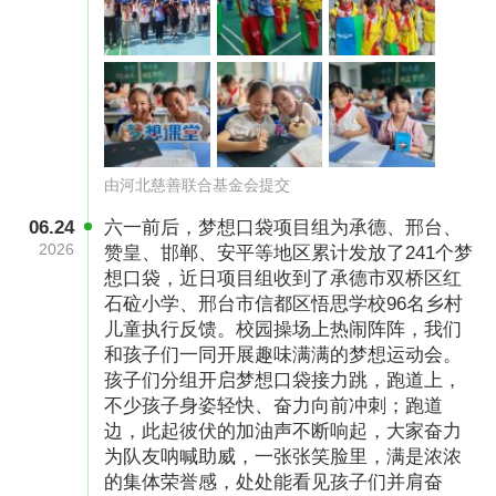
由河北慈善联合基金会提交
（图片已授权）
06.24
六一前后，梦想口袋项目组为承德、邢台、
2026
3种成长体验
赞皇、邯郸、安平等地区累计发放了241个梦
想口袋，近日项目组收到了承德市双桥区红
梦想课堂 为孩子们插上梦想的翅膀
石砬小学、邢台市信都区悟思学校96名乡村
儿童执行反馈。校园操场上热闹阵阵，我们
为了让乡村儿童在接受基础教育外，接触艺术课
和孩子们一同开展趣味满满的梦想运动会。
孩子们分组开启梦想口袋接力跳，跑道上，
程，我们定期开设梦想课堂，邀请杨柳、方琼、
不少孩子身姿轻快、奋力向前冲刺；跑道
苗博等专业主持人亲临，教授孩子们发音、朗诵
边，此起彼伏的加油声不断响起，大家奋力
技巧；聘请专业讲师，根据乡村儿童的实际需求
为队友呐喊助威，一张张笑脸里，满是浓浓
的集体荣誉感，处处能看见孩子们并肩奋
设置音乐、舞蹈、绘画、书法等艺术课程，为他