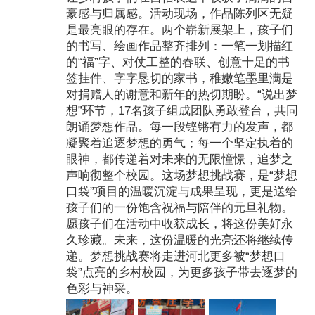
梦想口袋里的刮画本时，她的双眼闪烁着光芒，
豪感与归属感。活动现场，作品陈列区无疑
脸上绽放出欣喜的笑容。她迫不及待地翻开刮画
是最亮眼的存在。两个崭新展架上，孩子们
本，开始用画笔在纸面上尽情创意。
的书写、绘画作品整齐排列：一笔一划描红
的“福”字、对仗工整的春联、创意十足的书
签挂件、字字恳切的家书，稚嫩笔墨里满是
对捐赠人的谢意和新年的热切期盼。“说出梦
想”环节，17名孩子组成团队勇敢登台，共同
朗诵梦想作品。每一段铿锵有力的发声，都
凝聚着追逐梦想的勇气；每一个坚定执着的
眼神，都传递着对未来的无限憧憬，追梦之
声响彻整个校园。这场梦想挑战赛，是“梦想
口袋”项目的温暖沉淀与成果呈现，更是送给
孩子们的一份饱含祝福与陪伴的元旦礼物。
愿孩子们在活动中收获成长，将这份美好永
（图片已授权）
久珍藏。未来，这份温暖的光亮还将继续传
递。梦想挑战赛将走进河北更多被“梦想口
有了“梦想口袋”的陪伴，小娟的课后时光变得丰
袋”点亮的乡村校园，为更多孩子带去逐梦的
色彩与神采。
富多彩，再也不觉孤单。近日，我们收到了小娟
的老师寄来的画作，孩子们那些天马行空的想象