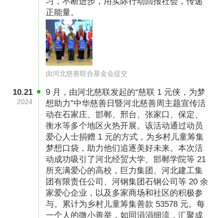
习，不断进步，用实际行动回报社会，传递
境的优先选择；
正能量。
（4）由学校提交受助名单，通过当地民政注册
过的社会组织走访确认。
四、帮扶方式：1个梦想口袋，即为乡村儿童量
由河北慈善联合基金会提交
身定制学习、生活等物品，包含了书写类、绘画
类、朗读类等十余种物资；梦想课堂，即通过开
10.21
9 月，由河北慈联发起的“慈联 1 元侠，为梦
2024
想助力”中华慈善日暨河北慈善周主题宣传活
展朗读、绘画、书法等艺术课堂，为孩子们开启
动在石家庄、邯郸、邢台、张家口、保定、
充满公益理念的素质教育；梦想运动会，即通过
衡水等多个地区火热开展。该活动通过动员
开展组织孩子们通过参与趣味游戏挑战的方式，
爱心人士捐赠 1 元的方式，为乡村儿童筹集
梦想口袋，助力他们追逐美好未来。本次活
在互动中体验公益的快乐；梦想挑战赛，即为孩
动成功吸引了河北经贸大学、邯郸学院等 21
子们定期举办书画展览进行评选，并让通过参与
所充满爱心的高校，巨力集团、河北建工集
月度、六一和年终活动共同见证孩子们的成长与
团有限责任公司、河钢集团石钢公司等 20 余
家爱心企业，以及多家商场和社区的积极参
发展，为他们提供展现自己机会。
与。累计为乡村儿童筹集善款 53578 元。每
一个人的微小善举，如同涓涓细流，汇聚成
执行能力说明