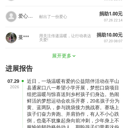
1个梦想口袋 承载孩子们的梦想
捐助1.00元
爱心网友
“梦想口袋”根据乡村儿童的成长需求量身定制学
献出了一份爱心
07.26 22:14
习、生活等物品，包含了书写类、绘画类、朗读
类等十种物资，让孩子们以更好的方式“写出梦
捐助10.00元
用关注传递温暖，让行动表达
蔓***
关爱!
07.20 08:07
想”、“说出梦想”、“画出梦想”。
书写类：包含梦想字帖、护眼台灯和爱心钢笔
展开更多
等。梦想字帖不仅帮助孩子们提升书写技能，更
进展报告
融入了日常生活安全知识和校园欺凌问题的讲
07.29
近日，一场温暖有爱的公益陪伴活动在平山
解，让他们在练字的过程中，也能掌握重要的安
2026
县通家口八一希望小学开展，梦想口袋项目
全常识。同时护眼台灯、爱心钢笔等物品，可以
组把温暖与惊喜送到乡村孩子们身边。热闹
让乡村儿童从小培养良好的书写习惯，用自己的
鲜活的梦想运动会欢乐开赛，20名孩子分为
黄、蓝两队，参与跳袋接力挑战赛。赛场上
文字“写出梦想”；绘画类：我们精心设计了便捷
孩子们奋力奔跑、并肩协作，有人不小心跌
易用的“梦想刮画本”，它采用新颖多彩的刮画
倒，也毫不犹豫起身向前冲刺，少年身上不
纸，无需特定空间、时间和工具，让孩子随时探
服输的韧劲格外动人。期盼孩子们带着这份