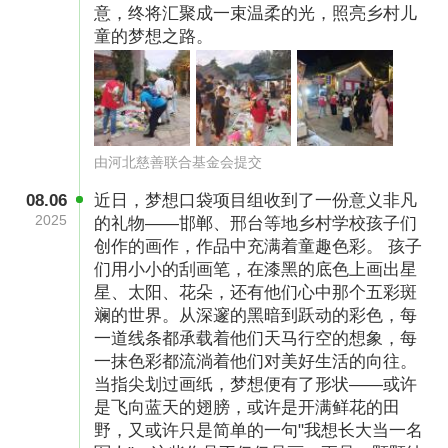
意，终将汇聚成一束温柔的光，照亮乡村儿
（图片已授权）
童的梦想之路。
“梦想传声机”，通过讲故事的形式，像父母一样
陪伴孩子度过睡前时光。梦想传声机中收录了方
琼等知名主持人录制的励志故事及学校义务教育
教材中的经典课文，更有老师定期为孩子们更换
由河北慈善联合基金会提交
新内容，让孩子们在聆听中拓宽视野，学习普通
08.06
近日，梦想口袋项目组收到了一份意义非凡
2025
的礼物——邯郸、邢台等地乡村学校孩子们
话。我们期望通过这温暖而富有智慧的声音，为
创作的画作，作品中充满着童趣色彩。 孩子
孩子们在临睡前播撒知识的种子，让他们在梦中
们用小小的刮画笔，在漆黑的底色上画出星
汲取成长的力量。
星、太阳、花朵，还有他们心中那个五彩斑
斓的世界。从深邃的黑暗到跃动的彩色，每
一道线条都承载着他们天马行空的想象，每
一抹色彩都流淌着他们对美好生活的向往。
当指尖划过画纸，梦想便有了形状——或许
是飞向蓝天的翅膀，或许是开满鲜花的田
野，又或许只是简单的一句"我想长大当一名