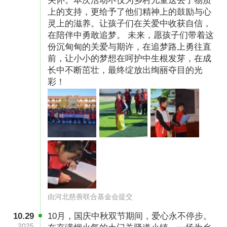
关怀。本次活动不仅为乡村儿童送去了物质
不仅会反馈给捐赠人，还会举办公益画展或将其
上的支持，更给予了他们精神上的鼓励与心
印制在T恤上作为文创产品，让更多人了解到他
灵上的滋养。让孩子们在关爱中收获自信，
们的创意与才华，共同见证这些孩子们心中的梦
在陪伴中勇敢追梦。 未来，愿孩子们带着这
份沉甸甸的关爱与期许，在追梦路上勇往直
想之光。
前，让小小的梦想在呵护中生根发芽，在成
长中不断茁壮，最终绽放出绚丽夺目的光
我的梦想是成为一名主持人
彩！
“妈妈，我真的好想你，你们什么时候回来？”每
次通话，小夕（化名）稚嫩的声音总让妈妈心中
涌起一股酸涩。作为留守儿童，小夕因家庭生计
被迫与妈妈分隔两地，只能通过视频相见。她渴
望像其他孩子一样，拥有妈妈的陪伴，听妈妈讲
那些温馨的故事。然而，现实的无奈让她的愿望
变得遥不可及。
由河北慈善联合基金会提交
2020年，“梦想口袋”项目走进小夕的学校，她特
10.29
10月，国庆中秋双节期间，爱心永不停步。
别喜欢梦想传声机。轻轻一按，温暖的励志故事
2025