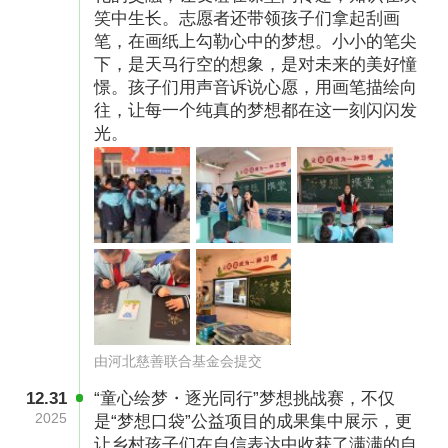
笑中生长。志愿者还带领孩子们拿起刮画
笔，在画纸上勾勒心中的梦想。小小的笔尖
下，是天马行空的想象，是对未来的美好憧
憬。孩子们用声音诉说心愿，用画笔描绘向
往，让每一个纯真的梦想都在这一刻闪闪发
光。
（图片已授权）
梦想小画家——小娟
小娟（化名），拥有一双善于发现美的眼睛，总
能捕捉到生活中的美好瞬间。画画便是她内心情
感的最好诠释，无论是墙角的涂鸦还是地上的画
由河北慈善联合基金会提交
本，都记录着她丰富的想象与创意。看到小娟的
12.31
“童心绘梦・逐光同行”梦想挑战赛，不仅
创作后，我们为她送去了“梦想口袋”，当她看到
2025
是“梦想口袋”公益项目的成果集中展示，更
让乡村孩子们在自信表达中收获了满满的自