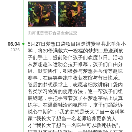
深入学校，与孩子们建立亲密的沟通与联系，关
心他们的身心健康与安全，并采取有效措施防范
校园欺凌等问题。同时，我们还积极邀请名企创
始人、合伙人等社会精英，与孩子们分享他们的
由河北慈善联合基金会提交
成长经验和人生智慧，帮助他们树立正确的价值
06.04
5月27日梦想口袋项目组走进赞皇县北羊角小
观。
2026
学，将30份满载六一祝福的梦想口袋送到孩
子们手上，提前陪伴孩子们欢度节日。活动
从梦想趣味运动会拉开帷幕，孩子们自由分
组、默契协作，积极参与梦想乒乓传等趣味
赛事，在嬉笑奔跑中收获友谊与节日快乐。
随后的梦想课堂上，志愿者细致讲解口袋内
各类学习物资的使用方法，逐一帮孩子们组
装钢笔，手把手带着孩子在梦想字帖上认真
练字。在温馨融洽的氛围中，孩子们踊跃诉
说心中期许：“我的梦想是长大了当一名科学
家”“我长大了想当一名老师培养更多的人
才”“我长大了想当一名医生可以救死扶伤”。