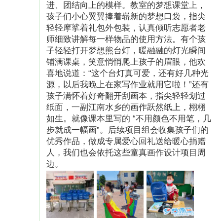
进、团结向上的模样。教室的梦想课堂上，
们开启充满公益理念与艺术技能的素质教育。
孩子们小心翼翼捧着崭新的梦想口袋，指尖
轻轻摩挲着礼包外包装，认真倾听志愿者老
师细致讲解每一样物品的使用方法。有个孩
子轻轻打开梦想熊台灯，暖融融的灯光瞬间
铺满课桌，笑意悄悄爬上孩子的眉眼，他欢
喜地说道：“这个台灯真可爱，还有好几种光
源，以后我晚上在家写作业就用它啦！”还有
孩子满怀着好奇翻开刮画本，指尖轻轻划过
纸面，一副江南水乡的画作跃然纸上，栩栩
如生。就像课本里写的 “不用颜色不用笔，几
步就成一幅画”。后续项目组会收集孩子们的
优秀作品，做成专属爱心回礼送给暖心捐赠
人，我们也会依托这些童真画作设计项目周
边。
（图片已授权）
此外，我们定期组织志愿者以“贴心妈妈”的身份