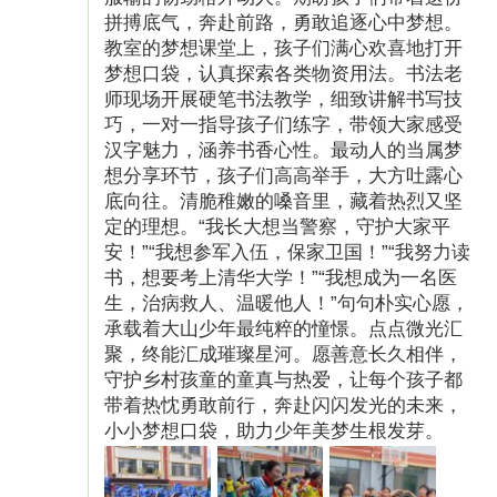
拼搏底气，奔赴前路，勇敢追逐心中梦想。
索艺术的奥秘。黑色的纸张上，孩子们可以刮出
教室的梦想课堂上，孩子们满心欢喜地打开
五彩斑斓的画作。不仅锻炼乡村儿童的创作能
梦想口袋，认真探索各类物资用法。书法老
力，更培养他们的开拓性思维及审美能力，激发
师现场开展硬笔书法教学，细致讲解书写技
巧，一对一指导孩子们练字，带领大家感受
他们用创意的双手“画出梦想”；朗诵类：贴心地
汉字魅力，涵养书香心性。最动人的当属梦
定制了“梦想传声机”及配套版“梦想口袋书”，收录
想分享环节，孩子们高高举手，大方吐露心
着央视和河北广播电视台优秀主持人播讲的励志
底向往。清脆稚嫩的嗓音里，藏着热烈又坚
定的理想。“我长大想当警察，守护大家平
故事和朗诵技巧，在开拓乡村儿童视野的同时让
安！”“我想参军入伍，保家卫国！”“我努力读
他们感受朗读的魅力，从而提升表达及沟通的能
书，想要考上清华大学！”“我想成为一名医
力，以良好的仪态“说出梦想”；此外，我们还特
生，治病救人、温暖他人！”句句朴实心愿，
承载着大山少年最纯粹的憧憬。点点微光汇
别定制了梦想口袋书包和梦想收集单等物品。书
聚，终能汇成璀璨星河。愿善意长久相伴，
包上印有荧光条及带有“梦想口袋”的翅膀标识
守护乡村孩童的童真与热爱，让每个孩子都
带着热忱勇敢前行，奔赴闪闪发光的未来，
和“Dream”字样，梦想收集单则用于收集孩子们
小小梦想口袋，助力少年美梦生根发芽。
的梦想，陪伴他们共同成长。