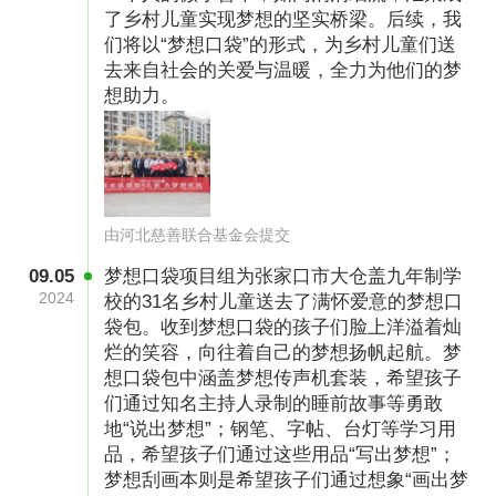
了乡村儿童实现梦想的坚实桥梁。后续，我
河北慈善联合基金会是在省民政厅直接登记的5A
们将以“梦想口袋”的形式，为乡村儿童们送
去来自社会的关爱与温暖，全力为他们的梦
级社会组织，全省性公募基金会。专注慈善援助
想助力。
与关爱、公益倡导与创新、灾难应对与救援、公
益参与与支持，面向弱势群体、爱心企事业单位
及个人、社会组织、公益社群开展活动。截止
2026年4月底，已有40余家市县级工作站、20余
由河北慈善联合基金会提交
家公益执行团队、200余家公益校园伙伴、1000
09.05
梦想口袋项目组为张家口市大仓盖九年制学
余个社区联络点、8000余家乡村联络站，建立了
2024
校的31名乡村儿童送去了满怀爱意的梦想口
覆盖全省的枢纽体系，共募集善款和物资6.69亿
袋包。收到梦想口袋的孩子们脸上洋溢着灿
烂的笑容，向往着自己的梦想扬帆起航。梦
元，支出6.33亿元。
想口袋包中涵盖梦想传声机套装，希望孩子
们通过知名主持人录制的睡前故事等勇敢
地“说出梦想”；钢笔、字帖、台灯等学习用
募捐方案备案编号
品，希望孩子们通过这些用品“写出梦想”；
53130000052692053DA22008
梦想刮画本则是希望孩子们通过想象“画出梦