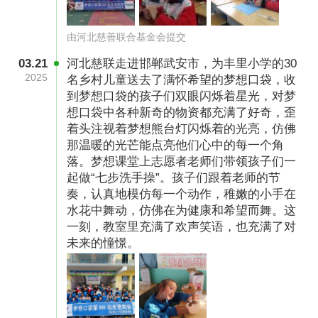
2、预算审核说明：河北慈善联合基金会已根据
基金会预算采购标准及采购流程规范对本项目的
由河北慈善联合基金会提交
预算进行审核，确认符合基金会的预算制定规范
03.21
河北慈联走进邯郸武安市，为丰里小学的30
及采购规范，如有疑问，可联系：基金会电话
2025
名乡村儿童送去了满怀希望的梦想口袋，收
到梦想口袋的孩子们双眼闪烁着星光，对梦
0311—69039212 邮箱 xmb@mail.hbcsw.org。
想口袋中各种新奇的物资都充满了好奇，歪
着头注视着梦想熊台灯闪烁着的光亮，仿佛
执行计划
那温暖的光芒能点亮他们心中的每一个角
“梦想口袋”，不仅仅是为乡村孩子提供物质帮
落。梦想课堂上志愿者老师们带领孩子们一
起做“七步洗手操”。孩子们跟着老师的节
扶，更多的是让他们感受到陪伴与关怀。在前期
奏，认真地模仿每一个动作，稚嫩的小手在
阶段，我们依托各地民政、教育局的推荐，由各
水花中舞动，仿佛在为健康和希望而舞。这
地工作站实地走访，认真收集并提交申请资料。
一刻，教室里充满了欢声笑语，也充满了对
未来的憧憬。
经过项目组严格筛选与复核，我们确保每一份帮
扶都精准、到位，将满载着关爱与希望的梦想口
袋送到孩子们手中，在发放“梦想口袋”过程中为
孩子开展梦想课堂、组织梦想运动会、举办梦想