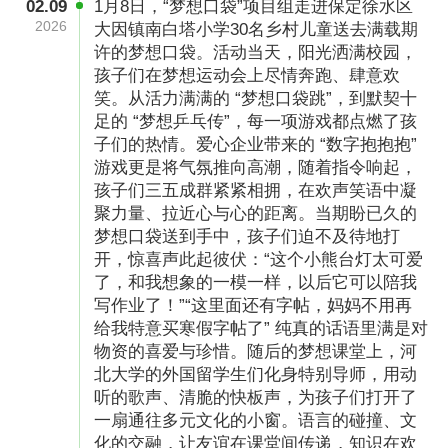
02.09
1月8日，“梦想口袋”项目组走进保定徐水区
的进步与蜕变，也让他们在未来的道路上更加自
2026
大因镇南白塔小学30名乡村儿童送去满载期
信、坚定地前行。
许的梦想口袋。活动当天，阳光洒满校园，
孩子们在梦想运动会上尽情奔跑、肆意欢
笑。从活力满满的 “梦想口袋跳”，到默契十
足的 “梦想乒乓传”，每一项游戏都点燃了孩
子们的热情。爱心企业带来的 “数字抱抱抱”
游戏更是将气氛推向高潮，随着指令响起，
孩子们三五成群紧紧相拥，在欢声笑语中凝
聚力量、拉近心与心的距离。当期盼已久的
梦想口袋送到手中，孩子们迫不及待地打
开，惊喜声此起彼伏：“这个小熊台灯太可爱
了，和我想象的一模一样，以后它可以陪我
写作业了！”“这里面还有字帖，妈妈不用再
给我特意买寒假字帖了” 纯真的话语里满是对
物资的喜爱与珍惜。随后的梦想课堂上，河
北大学的外国留学生们化身特别导师，用动
听的歌声、清脆的快板声，为孩子们打开了
一扇通往多元文化的小窗。语言的碰撞、文
化的交融，让友谊在课堂间传递，知识在欢