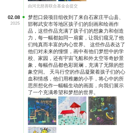
由河北慈善联合基金会提交
挑战赛，通过一个梦想口袋，为他们带去3种不
同的成长体验，让他们在物质与精神上都得到了
02.08
梦想口袋项目组收到了来自石家庄平山县、
2025
邯郸武安市等地区孩子们的刮画和绘画作
滋养与提升，助力乡村儿童更好地成长，让他们
品，这些作品充满了孩子们的想象力和创造
拥有更广阔的视野和更美好的未来。
力，每一幅都如同一扇窗，让我们窥见了他
们纯真而丰富的内心世界。 这些作品表达了
他们对未来的憧憬，画中有他们梦想中的学
校、家园，还有宇宙飞船和外太空等奇妙景
象，每幅作品都色彩斑斓，充满了无限的想
象空间。 天马行空的作品凝聚着孩子们的心
血和情感，他们用稚嫩的小手，将心中的所
思所想化作一幅幅生动的画面，向我们展示
了一个充满希望和梦想的世界。