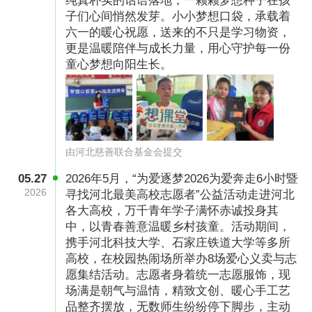
纯真朴实的话语落地，一颗颗梦想种子在孩
子们心间悄然发芽。小小梦想口袋，承载着
六一的暖心祝愿，送来的不只是学习物资，
更是温暖陪伴与成长力量，用心守护每一份
（图片已授权）
童心梦想向阳生长。
梦想运动会 激发孩子们勇敢追梦
为了激发孩子们的积极参与热情，而非仅仅将他
们视为受助对象，我们精心策划了“梦想运动
由河北慈善联合基金会提交
会”环节。通过“梦想口袋跳”、“梦想乒乓传”及“梦
05.27
2026年5月，“为爱逐梦2026为爱奔走6小时暨
想接力棒”等充满乐趣和挑战的游戏，孩子们可以
2026
寻找河北最美高校志愿者”公益活动走进河北
在欢笑中运用智慧与努力，赢得属于他们的梦想
各大高校，万千青年学子满怀赤诚投身其
口袋。这一活动不仅让孩子们在轻松愉快的氛围
中，以青春善意温暖乡村孩童。活动期间，
携手河北科技大学、石家庄铁道大学等多所
中体验公益的快乐，更希望他们在互动中明白，
高校，在校园热闹场所举办8场爱心义卖与志
在追寻梦想的道路上，勇于面对挫折、积极克服
愿集结活动。志愿者身着统一志愿服饰，现
困难和挑战是成长的重要一环。鼓励他们勇往直
场满是朝气与温情，精致文创、暖心手工艺
品整齐摆放，无数师生纷纷停下脚步，主动
前，不断向自己的梦想迈进。