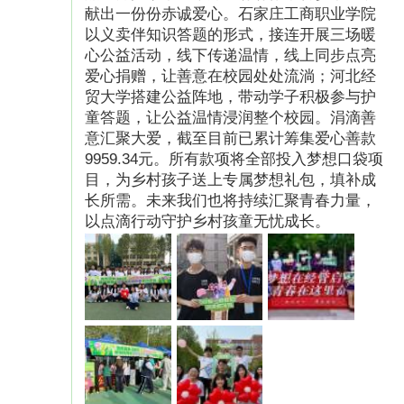
献出一份份赤诚爱心。石家庄工商职业学院
以义卖伴知识答题的形式，接连开展三场暖
心公益活动，线下传递温情，线上同步点亮
爱心捐赠，让善意在校园处处流淌；河北经
贸大学搭建公益阵地，带动学子积极参与护
童答题，让公益温情浸润整个校园。涓滴善
意汇聚大爱，截至目前已累计筹集爱心善款
9959.34元。所有款项将全部投入梦想口袋项
目，为乡村孩子送上专属梦想礼包，填补成
长所需。未来我们也将持续汇聚青春力量，
以点滴行动守护乡村孩童无忧成长。
（图片已授权）
梦想挑战赛 见证孩子们的成长
为了给乡村儿童搭建一个展示自我的平台，我们