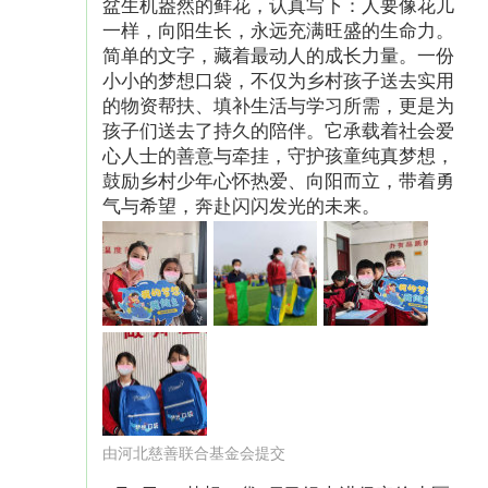
盆生机盎然的鲜花，认真写下：人要像花儿
一样，向阳生长，永远充满旺盛的生命力。
（图片已授权）
简单的文字，藏着最动人的成长力量。一份
小小的梦想口袋，不仅为乡村孩子送去实用
同时，我们每月都会精心选拔一批表现卓越的孩
的物资帮扶、填补生活与学习所需，更是为
子们前往公益小镇，与参观者分享他们在书写、
孩子们送去了持久的陪伴。它承载着社会爱
心人士的善意与牵挂，守护孩童纯真梦想，
绘画、朗诵等方面的成长与进步，介绍“梦想口
鼓励乡村少年心怀热爱、向阳而立，带着勇
袋”项目的初衷与意义；每年的六一儿童节，我们
气与希望，奔赴闪闪发光的未来。
还会从孩子们的作品中挑选出佼佼者，让他们有
机会在儿童公益节的舞台上大放异彩，展现自己
的才华与创意；而到了年底，表现突出的孩子们
更有机会在河北公益节担任主持人或项目讲解
员，进一步锻炼和提升自己的综合素质。这些举
措不仅推动了孩子们的成长与发展，更为他们提
供了展现自己才华与努力的机会。通过书写、绘
由河北慈善联合基金会提交
画、朗诵等成果的展示，让更多人见证了孩子们