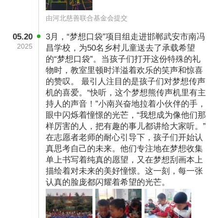
由河北慈善联合基金会提交
05.20
3月，“梦想口袋”项目组走进邯郸武安市南冯
2025
昌学校，为50名乡村儿童送去了承载希望
的“梦想口袋”。当孩子们打开这份特殊的礼
物时，教室里顿时洋溢着欢乐的笑声和惊喜
的赞叹。 最引人注目的是孩子们对梦想传声
机的喜爱。“快听，这个梦想熊传声机里有主
持人的声音！”小南兴奋地拉着小伙伴的手，
1、管理费用说明：项目筹集善款总额的10%将
眼中闪烁着憧憬的光芒，“我想成为像他们那
样厉害的人，把有趣的事儿都讲给大家听。”
作为河北慈善联合基金会行政管理费用，此费用
在志愿者老师的耐心引导下，孩子们开始认
包含在项目总预算中。即管理费=筹款总额
真思考自己的未来。他们专注地在梦想收集
*10%。河北慈善联合基金会行政管理费用的主要
单上书写着纯真的愿望，又在梦想刮画本上
描绘着对未来的美好憧憬。这一刻，每一张
用途为：理事会等决策机构的工作经费、行政管
认真的脸庞都闪耀着希望的光芒。
理人员的人员成本、慈善组织日常的办公费、水
电费、邮电费、物业管理费等。