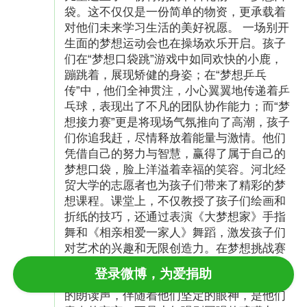
袋。这不仅仅是一份简单的物资，更承载着
对他们未来学习生活的美好祝愿。 一场别开
生面的梦想运动会也在操场欢乐开启。孩子
们在“梦想口袋跳”游戏中如同欢快的小鹿，
蹦跳着，展现矫健的身姿；在“梦想乒乓
传”中，他们全神贯注，小心翼翼地传递着乒
乓球，表现出了不凡的团队协作能力；而“梦
想接力赛”更是将现场气氛推向了高潮，孩子
们你追我赶，尽情释放着能量与激情。他们
凭借自己的努力与智慧，赢得了属于自己的
梦想口袋，脸上洋溢着幸福的笑容。河北经
贸大学的志愿者也为孩子们带来了精彩的梦
想课程。课堂上，不仅教授了孩子们绘画和
折纸的技巧，还通过表演《大梦想家》手指
舞和《相亲相爱一家人》舞蹈，激发孩子们
对艺术的兴趣和无限创造力。在梦想挑战赛
中，孩子们昂首挺胸，激情澎湃的诵读着散
登录微博，为爱捐助
文《少年中国说》。那字字铿锵、句句有力
的朗读声，伴随着他们坚定的眼神，是他们