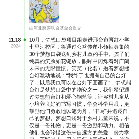
由河北慈善联合基金会提交
11.18
10月，梦想口袋项目组走进邢台市育红小学
（图片已授权）
2024
七里河校区，将通过公益传递小领袖募集的
30个梦想口袋送到乡村儿童的手中。孩子们
一、受助群体类型：乡村儿童
纯真的笑脸如花绽放，眼眸中闪烁着对广阔
未来的无限憧憬。笑笑（化名）抱着梦想熊
二、开展地区：全国
台灯激动地说：“我终于也拥有自己的台灯
三、受助群体筛选及评估依据：
了，以后我也可以在台灯下画画了”，梦想熊
台灯是梦想口袋中的物资之一，我们希望通
（1）6-12岁乡村儿童，低保户家庭、留守儿童
过梦想熊台灯和爱心钢笔等，让乡村儿童从
小培养良好的书写习惯，学会科学用眼，更
优先；
鼓励他们勇敢地以笔为舟，“书写”并追逐自
（2）就读学校位于乡镇及乡村；
己的梦想。梦想口袋对于乡村儿童来说，不
仅是一份礼物，更是一份激励和动力。相信
（3）家庭成员因重大疾病、意外事故等面临困
他们也会珍惜这份来自远方的关爱，努力学