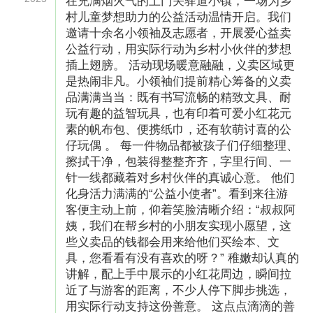
在充满烟火气的土门关驿道小镇，一场为乡
村儿童梦想助力的公益活动温情开启。我们
便陪伴她入眠，仿佛妈妈守护在旁。在这个过程
邀请十余名小领袖及志愿者，开展爱心益卖
中，小夕不仅得到了“妈妈的守护”，还学会了普
公益行动，用实际行动为乡村小伙伴的梦想
通话。她自豪地告诉我们：“老师说我普通话越来
插上翅膀。 活动现场暖意融融，义卖区域更
是热闹非凡。小领袖们提前精心筹备的义卖
越标准了，长大后，我想成为一名主持人，用优
品满满当当：既有书写流畅的精致文具、耐
美动听的声音去守护更多的小朋友。”
玩有趣的益智玩具，也有印着可爱小红花元
素的帆布包、便携纸巾，还有软萌讨喜的公
仔玩偶 。 每一件物品都被孩子们仔细整理、
擦拭干净，包装得整整齐齐，字里行间、一
针一线都藏着对乡村伙伴的真诚心意。 他们
化身活力满满的“公益小使者”。看到来往游
客便主动上前，仰着笑脸清晰介绍：“叔叔阿
姨，我们在帮乡村的小朋友实现小愿望，这
些义卖品的钱都会用来给他们买绘本、文
具，您看看有没有喜欢的呀？” 稚嫩却认真的
讲解，配上手中展示的小红花周边，瞬间拉
近了与游客的距离，不少人停下脚步挑选，
用实际行动支持这份善意。 这点点滴滴的善