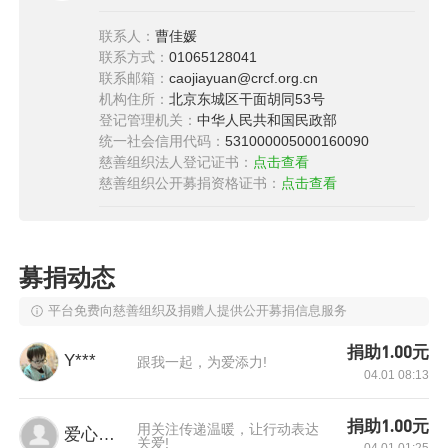
联系人：
曹佳媛
联系方式：
01065128041
联系邮箱：
caojiayuan@crcf.org.cn
机构住所：
北京东城区干面胡同53号
登记管理机关：
中华人民共和国民政部
统一社会信用代码：
531000005000160090
慈善组织法人登记证书：
点击查看
横纹肌肉瘤是一种高度恶性肿瘤，这次住院已经
慈善组织公开募捐资格证书：
点击查看
是牛牛二次复发了。因为牛牛对普通化疗已不敏
感，需要进行质子放疗，爸爸拖着假肢四处奔
波，为牛牛联系医院治疗，寻求社会帮助。最
募捐动态
终，通过中国红十字基金会互联网筹款为牛牛筹
平台免费向慈善组织及捐赠人提供公开募捐信息服务
得10万余元资助款，让牛牛顺利的进行了质子放
捐助1.00元
疗。
Y***
跟我一起，为爱添力!
04.01 08:13
捐助1.00元
用关注传递温暖，让行动表达
爱心网友
“妈妈我想活下去”
关爱!