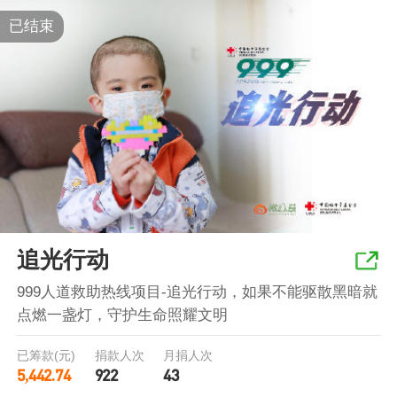
已结束
追光行动
999人道救助热线项目-追光行动，如果不能驱散黑暗就
点燃一盏灯，守护生命照耀文明
已筹款(元)
捐款人次
月捐人次
5,442.74
922
43