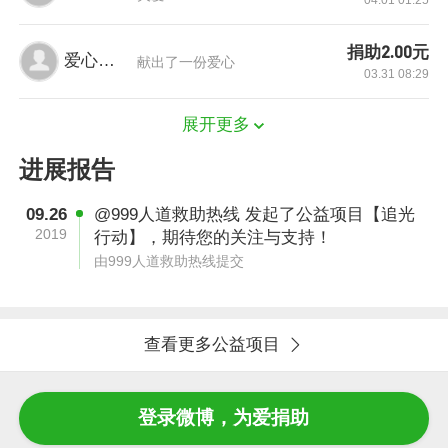
04.01 01:25
捐助2.00元
爱心网友
献出了一份爱心
03.31 08:29
展开更多
进展报告
09.26
@999人道救助热线 发起了公益项目【追光
2019
行动】，期待您的关注与支持！
由999人道救助热线提交
查看更多公益项目
今年四岁的小雪，一年前被检查出来患有石骨
症。石骨症是一种隐性基因遗传的血液疾病，需
登录微博，为爱捐助
要移植化疗。家里人东拼西凑成功让小雪进仓移