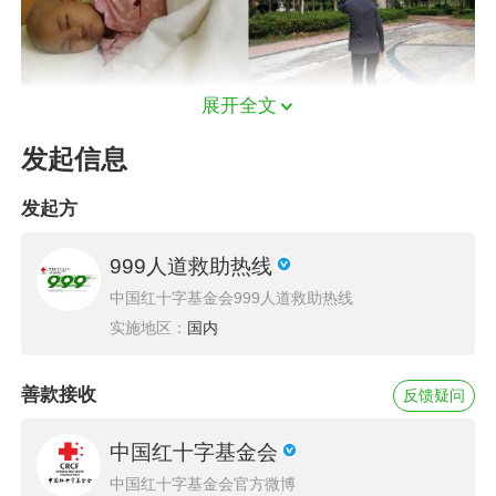
展开全文
发起信息
月月被是通过999人道救助热线求助的第一名患
发起方
者，在移植仓里依然保持乐观的心态，用歌声打
动了很多人，999人道救助通过互联网筹款为她
999人道救助热线
募集到了20万元资助款，目前她已经在大家的帮
中国红十字基金会999人道救助热线
助下完成移植，正在康复中。以前只能躺在病床
实施地区：
国内
上的她，现在也可以滑着自己心爱的滑板在公园
散步。
善款接收
反馈疑问
中国红十字基金会
“父爱如山，伴我对抗病魔”
中国红十字基金会官方微博