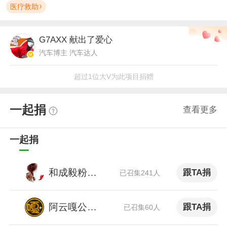
医疗救助
G7AXX
献出了爱心
汽车博主 汽车达人
超过1位大V为此项目捐赠
一起捐
查看更多
一起捐
和成毅粉丝一起捐助
跟TA捐
已召集241人
阿云嘎公益小站
跟TA捐
已召集60人