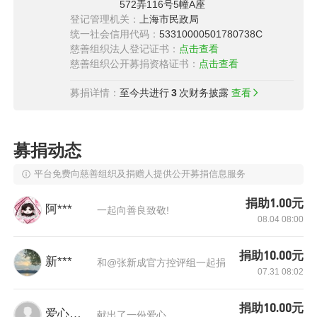
572弄116号5幢A座
登记管理机关：
上海市民政局
统一社会信用代码：
53310000501780738C
慈善组织法人登记证书：
点击查看
慈善组织公开募捐资格证书：
点击查看
募捐详情：
至今共进行
3
次财务披露
查看
募捐动态
平台免费向慈善组织及捐赠人提供公开募捐信息服务
捐助1.00元
阿***
一起向善良致敬!
08.04 08:00
捐助10.00元
新***
和@张新成官方控评组一起捐
07.31 08:02
（福建省南平市顺昌县实验小学五年级的孩子在
青岛第一次看到大海）
捐助10.00元
爱心网友
献出了一份爱心