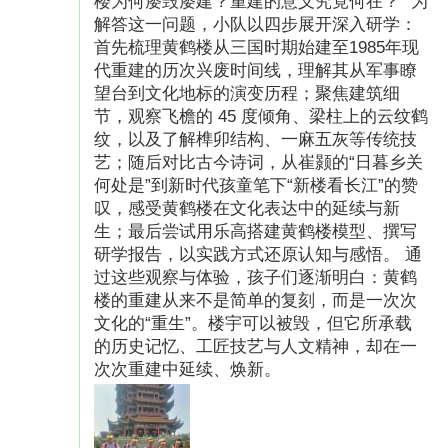
楼为何屡毁屡建？重建的意义究竟何在？” 为
解答这一问题，小队以四步展开深入研学：
首先梳理黄鹤楼从三国时期始建至1985年现
代重建的历次兴废时间线，理解其从军事瞭
望台到文化地标的演变历程；聚焦建筑细
节，观察飞檐的 45 度倾角、梁柱上的云纹鹤
纹，以及了解榫卯结构、一麻五灰等传统技
艺；随后对比古今诗词，从崔颢的“日暮乡关
何处是”到新时代孩童笔下“新楼看长江”的赞
叹，感受黄鹤楼在文化表达中的延续与新
生；最后尝试用乐高搭建黄鹤楼模型、撰写
研学报告，以实践方式还原认知与感悟。 通
过这些观察与体验，孩子们逐渐明白：黄鹤
楼的重建从来不是简单的复刻，而是一次次
文化的“重生”。楼宇可以被毁，但它所承载
的历史记忆、工匠技艺与人文精神，却在一
次次重建中延续、焕新。