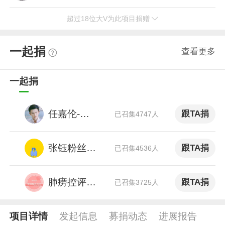
超过18位大V为此项目捐赠
红酒王爵
献出了爱心
斜塔酒庄（上海）董事长、保时捷（porsche）汽车股份 投资人 美食博主 超话主持人（抢红包超话）
一起捐
查看更多
风期限在凌晨
献出了爱心
游戏答主 2021年度十大游戏新锐红人 2022微博年度十大电竞KOL 2023微博年度喜爱竞燃大V 游戏评测团成员
一起捐
佘詩曼Charmaine
献出了爱心
任嘉伦-粉丝
跟TA捐
中国香港演员佘诗曼
已召集4747人
狮城苍狼
献出了爱心
张钰粉丝后援团
跟TA捐
已召集4536人
政务名博 微公益爱心团成员 第四届百名网络正能量榜样
慈溪阿铭
献出了爱心
肺痨控评大队EXO粉
跟TA捐
已召集3725人
公益博主 头条文章作者
项目详情
发起信息
募捐动态
进展报告
任紫玉ziyu
献出了爱心