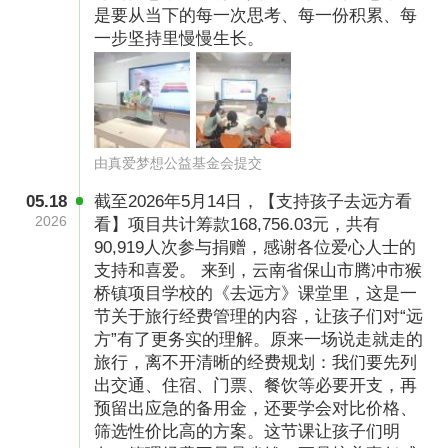
在这一路上，孩子们学本领、读世界、看风景，
是要从当下的每一次思考、每一份积累、每
一步坚持里慢慢生长。
变得成熟自信，看到世界之大，也看到家乡之
美。更加热爱这个世界，也能够更好地认识自己
并与他人相处。
由真爱梦想公益基金会提交
05.18
截至2026年5月14日，【支持孩子去远方看
2026
看】项目共计筹款168,756.03元，共有
90,919人次参与捐赠，感谢各位爱心人士的
支持和喜爱。 来到，云南省保山市腾冲市猴
桥镇项目学校的《去远方》课堂里，这是一
节关于旅行经费管理的内容，让孩子们对“远
方”有了更务实的理解。原来一场说走就走的
旅行，离不开清晰的经费规划：我们要先列
出交通、住宿、门票、餐饮等必要开支，再
预留出应急的备用金，还要学会对比价格、
筛选性价比高的方案。这节课让孩子们明