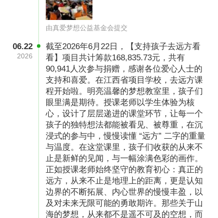
由真爱梦想公益基金会提交
06.22
截至2026年6月22日，【支持孩子去远方看
2026
看】项目共计筹款168,835.73元，共有
90,941人次参与捐赠，感谢各位爱心人士的
支持和喜爱。在江西省项目学校，去远方课
程开始啦。明亮温馨的梦想教室里，孩子们
「孩子们的故事」
眼里满是期待。授课老师以学生体验为核
2019年的“去远方”是真爱梦想发起这项研学旅行
心，设计了层层递进的课堂环节，让每一个
孩子的独特想法都能被看见、被尊重，在沉
活动后的第六季，活动为期一周，8月8日落下帷
浸式的参与中，慢慢读懂 “远方” 二字的重量
幕。和甘肃的6个孩子一样，来自全国各地的56
与温度。在这堂课里，孩子们收获的从来不
止是新鲜的见闻，与一幅涂满色彩的画作。
个小队的孩子们已经结束他们的梦想旅程，顺利
正如授课老师始终坚守的教育初心：真正的
返乡。经此一夏，他们有了第一次远离父母的胆
远方，从来不止是地理上的距离，更是认知
量，有了和团队伙伴一起面对挑战的从容，也有
边界的不断拓展、内心世界的慢慢丰盈，以
及对未来无限可能的勇敢期许。那些关于山
了依靠自己解决问题的信心。
海的梦想，从来都不是遥不可及的空想，而