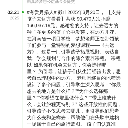
由真爱梦想公益基金会提交
03.21
#有爱月捐人# 截止2025年3月20日， 【支持
2025
孩子去远方看看】共获 90,470人次捐赠
166,037.19元。感谢您的支持，让去远方的
种子在更多的孩子心中发芽，在远方开花。
在河南省一项目学校，梦想老师正在带领孩
子们参与一堂特别的梦想课程——《去远
方》。这是一门引导孩子拓展视野、表达自
我、学会规划与合作的综合素养课程。 课程
以“如果你有机会去远方，你会选择哪
里？”为引导，让孩子们从生活经验出发，思
考自己理想中的远方。 老师围绕目的地筛选
设计了多个问题，引导学生深入思考：“你最
想去的地方是什么样？”“为什么选择那
里？”“你希望在那里做什么？”“带上谁或什
么，会让旅程更特别？” 这些开放性的问题，
引导孩子不仅思考去哪儿，更引导他们思考
为什么去和怎样去，帮助他们在头脑中建构
一场属于自己的旅行蓝图。 孩子们认真准