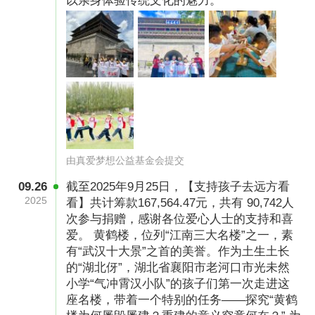
以亲身体验传统文化的魅力。
由真爱梦想公益基金会提交
09.26
截至2025年9月25日，【支持孩子去远方看
2025
看】共计筹款167,564.47元，共有 90,742人
次参与捐赠，感谢各位爱心人士的支持和喜
爱。 黄鹤楼，位列“江南三大名楼”之一，素
有“武汉十大景”之首的美誉。作为土生土长
的“湖北伢”，湖北省襄阳市老河口市光未然
小学“气冲霄汉小队”的孩子们第一次走进这
座名楼，带着一个特别的任务——探究“黄鹤