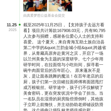
机构捐赠票据仅支持电子票据，根据财政部电子
档案管理的相关规定，捐赠票据电子版和打印版
均为合法有效凭证。
由真爱梦想公益基金会提交
11.25
截至2025年11月25日，【支持孩子去远方看
2025
看】项目共计筹款167908.03元，共有90,795
人次参与捐赠，感谢各位爱心人士的支持和
喜爱。 这个夏天，来自青海互助土族自治县
第二中学的&quot;兰韵金城小组&quot;跨越省
界，从青藏高原奔赴黄河之滨，开启了一场
以兰州美食为主题的深度研学。七个少年用
研学时间，在拉面馆与小吃街间，探寻着一
碗牛肉面背后的百年匠心。 原来蓬灰不是
灰，是让面条跳舞的魔法！在百年老店的后
厨，孩子们第一次目睹拉面师傅将面团甩打
成万根银丝。研学途中，孩子们不仅解锁了
美食密码，更在突发状况中学会了担当。当
一名队员在湿滑的厨房险些滑倒时，其他孩
子立即上前搀扶，并主动协助老师铺设防滑
垫。这个插曲让领队林老师倍感欣慰：