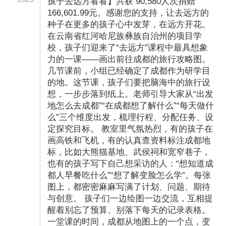
孩子去远方看看】共获 90,580人次捐赠
166,601.99元。感谢您的支持，让去远方的
种子在更多的孩子心中发芽，在远方开花。
在云南省红河哈尼族彝族自治州的项目学
校，孩子们迎来了“去远方”课程中最具想象
力的一课——画出前往成都的旅行攻略图。
几节课前，小组已经确定了成都作为研学目
的地。这节课，孩子们要把脑海中的旅行设
想，一步步落到纸上。老师引导大家从“出发
地怎么去成都”“在成都想了解什么”“每天做什
么”三个维度出发，梳理行程、分配任务、设
定探究目标。 教室里气氛热烈，有的孩子在
画高铁和飞机，有的认真查资料标注成都地
标，比如大熊猫基地、武侯祠和宽窄巷子，
也有的孩子写下自己想采访的人：“想知道成
都人早餐吃什么”“想了解变脸怎么学”。每张
图上，都密密麻麻写满了计划、问题、期待
与创意。 孩子们一边绘图一边交流，互相提
醒着别忘了预算、别落下每天的记录表格。
一堂课的时间，成都从地图上的一个点，变