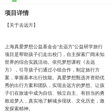
知名摄影博主 专栏作家 旅行撰稿人 旅行玩家 旅游博主 微博VLOG博主 微博原创视频博主
项目详情
向坤太
献出了爱心
星座命理博主 头条文章作者
【关于去远方】
吴志硕
献出了爱心
电影博主
上海真爱梦想公益基金会“去远方”公益研学旅行
项目是帮助孩子们走出校门，自主探索广阔未知
塔罗师夏末一
献出了爱心
世界的综合实践活动。依托梦想课程《去远
二级心理咨询师 夏末一，青年作家，代表作品《如果眼泪可以不悲伤》等 星座命理博主
方》，引导孩子们通过小组合作，制定旅行方
案，掌握基本出行技能。真爱梦想甄选并资助优
秀的出行方案和团队，实现去远方的梦想。让孩
子们在旅途中成为自信、独立自主、有担当的勇
敢追梦人，真实地了解城乡现状、文化历史，激
发探索精神。