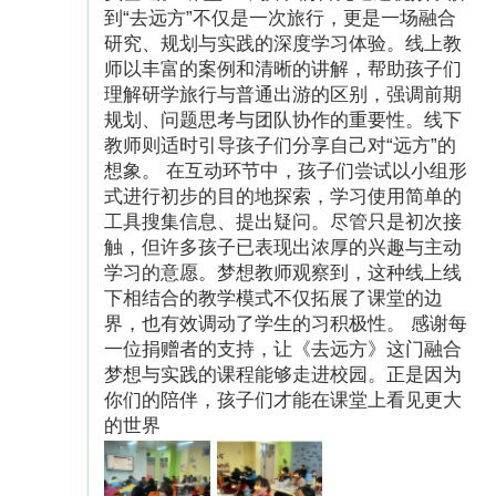
学生方案展示奖励所提供的标准化服务，由于多
到“去远方”不仅是一次旅行，更是一场融合
研究、规划与实践的深度学习体验。线上教
种原因，部分参与学校存在放弃全部或部分该等
师以丰富的案例和清晰的讲解，帮助孩子们
标准化服务的风险，亦可能实际获得培训支持费
理解研学旅行与普通出游的区别，强调前期
用超出该等标准化服务水平，真爱梦想有权对运
规划、问题思考与团队协作的重要性。线下
教师则适时引导孩子们分享自己对“远方”的
营服务费用进行综合统筹。对于优秀学生小组，
想象。 在互动环节中，孩子们尝试以小组形
还将有机会获得除了基础运营服务外的物资捐
式进行初步的目的地探索，学习使用简单的
工具搜集信息、提出疑问。尽管只是初次接
赠、参与演讲论坛等机会。
触，但许多孩子已表现出浓厚的兴趣与主动
学习的意愿。梦想教师观察到，这种线上线
开具发票方式
下相结合的教学模式不仅拓展了课堂的边
上海真爱梦想公益基金会将为您开具捐赠收据，
界，也有效调动了学生的习积极性。 感谢每
一位捐赠者的支持，让《去远方》这门融合
需要捐赠收据的微公益爱心用户须将以下信息
梦想与实践的课程能够走进校园。正是因为
（注明微公益“支持孩子去远方看看”项目、捐赠
你们的陪伴，孩子们才能在课堂上看见更大
的世界
人姓名、开票抬头、金额、捐赠截图、电话、地
址等）发至邮箱service@adream.org申请。 本