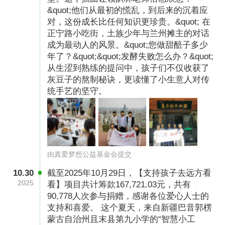
&quot;他们从最初的慌乱，到后来的沉着应
对，这份成长比任何知识更珍贵。&quot; 在
正宁路小吃街，土族少年与兰州摊主的对话
成为最动人的风景。&quot;您做甜醅子多少
年了？&quot;&quot;发酵失败怎么办？&quot;
从生涩到熟练的提问中，孩子们不仅收获了
灰豆子的熬制秘诀，更读懂了小生意人对传
统手艺的坚守。
由真爱梦想公益基金会提交
10.30
截至2025年10月29日，【支持孩子去远方看
2025
看】项目共计筹款167,721.03元，共有
90,778人次参与捐赠，感谢各位爱心人士的
支持和喜爱。 这个夏天，来自新疆巴音郭楞
蒙古自治州且末县第九小学的“智慧小工