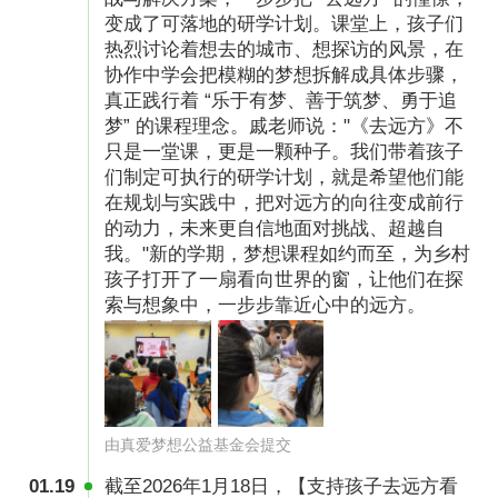
变成了可落地的研学计划。课堂上，孩子们
2024年“去远方”项目在孩子和老师们的期盼中开
热烈讨论着想去的城市、想探访的风景，在
启，截至5月报名结束。
协作中学会把模糊的梦想拆解成具体步骤，
真正践行着 “乐于有梦、善于筑梦、勇于追
1、3月-5月：活动招募，线上课程学习，研学计
梦” 的课程理念。戚老师说："《去远方》不
划提交；
只是一堂课，更是一颗种子。我们带着孩子
们制定可执行的研学计划，就是希望他们能
2、6月：研学方案核实，通过名单公布，最终研
在规划与实践中，把对远方的向往变成前行
学队伍公布；
的动力，未来更自信地面对挑战、超越自
我。"新的学期，梦想课程如约而至，为乡村
3、7月：学生出行前准备；
孩子打开了一扇看向世界的窗，让他们在探
索与想象中，一步步靠近心中的远方。
4、8月：学生团队出行
5、9月-10月：项目总结
由真爱梦想公益基金会提交
「项目预算」
01.19
截至2026年1月18日，【支持孩子去远方看