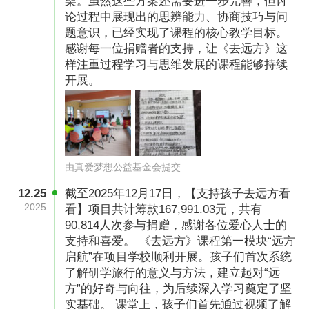
架。虽然这些方案还需要进一步完善，但讨
论过程中展现出的思辨能力、协商技巧与问
53310000501780738CA24020
题意识，已经实现了课程的核心教学目标。
感谢每一位捐赠者的支持，让《去远方》这
善款用途
样注重过程学习与思维发展的课程能够持续
开展。
善款用于“去远方”项目从规划和组织到项目执
行，以及一支学生和教师小队出行的全过程费
用，总计30000。 1.队伍支出费用21100 2.运营
服务费 7700 3.管理费（分摊机构水电、房租、
由真爱梦想公益基金会提交
财务等行政管理费）1200 队伍支出费用是按照
往年均摊成本而设置的预算，不排除部分队伍
12.25
截至2025年12月17日，【支持孩子去远方看
2025
看】项目共计筹款167,991.03元，共有
在“学习实践包”部分没有花到18000元上限，不同
90,814人次参与捐赠，感谢各位爱心人士的
队伍、不同城市会有略微差别，如有有剩余经费
支持和喜爱。 《去远方》课程第一模块“远方
将滚动到资金池，用于去远方项目的长期发展；
启航”在项目学校顺利开展。孩子们首次系统
了解研学旅行的意义与方法，建立起对“远
运营服务费用基于“去远方项目”而进行的《去远
方”的好奇与向往，为后续深入学习奠定了坚
方》课程开发推广、教师培训、线上平台研发、
实基础。 课堂上，孩子们首先通过视频了解