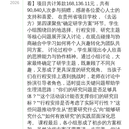
2026
看】项目共计筹款168,136.11元，共有
90,840人次参与捐赠，感谢各位爱心人士的
支持和喜爱。 在贵州省项目学校，《去远
方》第四课聚焦“确定研学方案”环节。学生
小组围绕目的地选择、行程安排、研究主题
等核心问题展开深入讨论，在观点碰撞与协
商融合中学习如何将个人兴趣转化为团队共
同方案。 讨论过程中，学生展现出令人欣喜
的思辨能力与协作精神。通过小组讨论，大
家最终确定了研学主题，既兼顾了不同兴
趣，又形成了更具深度的研究视角。 当孩子
们在行程安排上遇到挑战时，老师在讨论中
扮演引导者角色，适时提出关键问题帮助学
生理清思路：“你们的研究问题是否足够具
体？”“这个活动设计能否支撑你们的研究目
标？”“行程安排是否考虑了实际可行性？”这
些问题推动学生从“想要研究什么”向“能够研
究什么”“如何有效研究”的实践层面深化思
考。 课程最后，各小组形成了初步的方案框
募捐方案备案编号