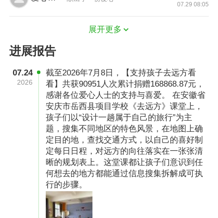
07.29 08:05
「为什么要去远方？」
展开更多
进展报告
“作为山里的孩子，我最想看到的是大海，以前我
常常在电视上看到厦门举行国际马拉松赛，厦门
07.24
截至2026年7月8日，【支持孩子去远方看
国际海洋周，厦门两岸文化博览会......从新闻片
2026
看】共获90951人次累计捐赠168868.87元，
段中看到厦门美景的一角，那么，现实生活中的
感谢各位爱心人士的支持与喜爱。 在安徽省
安庆市岳西县项目学校《去远方》课堂上，
厦门到底有多美呢？我们真地很想去看看。”
孩子们以“设计一趟属于自己的旅行”为主
题，搜集不同地区的特色风景，在地图上确
定目的地，查找交通方式，以自己的喜好制
定每日日程，对远方的向往落实在一张张清
晰的规划表上。这堂课都让孩子们意识到任
何想去的地方都能通过信息搜集拆解成可执
行的步骤。