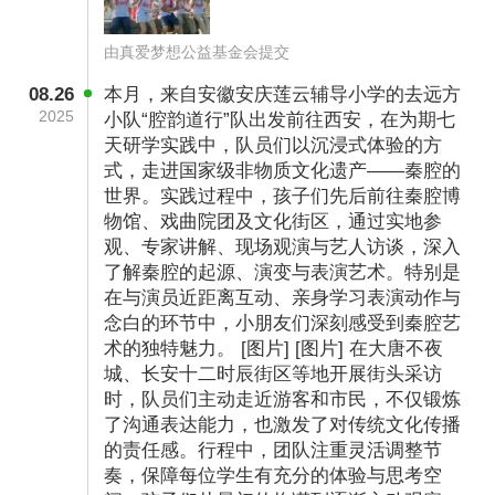
由真爱梦想公益基金会提交
08.26
本月，来自安徽安庆莲云辅导小学的去远方
2025
小队“腔韵道行”队出发前往西安，在为期七
天研学实践中，队员们以沉浸式体验的方
式，走进国家级非物质文化遗产——秦腔的
世界。实践过程中，孩子们先后前往秦腔博
物馆、戏曲院团及文化街区，通过实地参
观、专家讲解、现场观演与艺人访谈，深入
了解秦腔的起源、演变与表演艺术。特别是
在与演员近距离互动、亲身学习表演动作与
念白的环节中，小朋友们深刻感受到秦腔艺
术的独特魅力。 [图片] [图片] 在大唐不夜
城、长安十二时辰街区等地开展街头采访
时，队员们主动走近游客和市民，不仅锻炼
了沟通表达能力，也激发了对传统文化传播
的责任感。行程中，团队注重灵活调整节
奏，保障每位学生有充分的体验与思考空