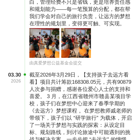
白，管理经费不只是省钱，更是培养责任感
和规划能力——每一笔预算的分配，都在帮
我们学会对自己的旅行负责，让远方的梦想
在理性的规划里，变得更可触、可实现。
由真爱梦想公益基金会提交
03.30
截至2026年3月29日，【支持孩子去远方看
2026
看】项目共计筹款168308.05元，共有90879
人次参与捐赠，感谢各位爱心人士的支持和
喜爱。 3 月，在江西省赣州市赣县某项目学
（甘肃省白银市靖远县北湾中学七年级的孩子在
校，孩子们在梦想中心迎来了春季学期的
成都街头讨论如何导航）
《去远方》梦想课程 。在梦想教师戚老师的
带领下，孩子们以 “研学旅行” 为载体，开启
了一场关于梦想与实践的探索：从设定目
标、规划路线，到讨论旅途中可能遇到的挑
战与解决方案，一步步把 “去远方” 的憧憬，