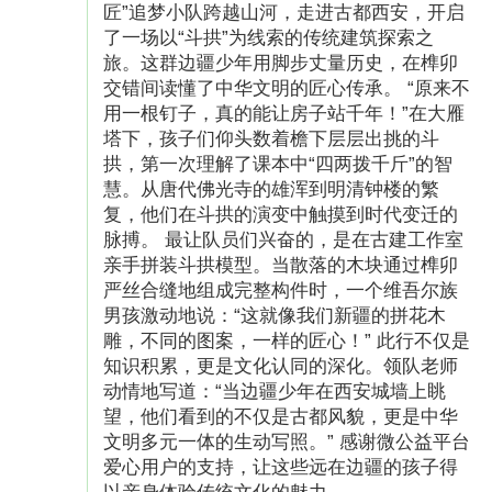
匠”追梦小队跨越山河，走进古都西安，开启
了一场以“斗拱”为线索的传统建筑探索之
旅。这群边疆少年用脚步丈量历史，在榫卯
交错间读懂了中华文明的匠心传承。 “原来不
用一根钉子，真的能让房子站千年！”在大雁
塔下，孩子们仰头数着檐下层层出挑的斗
拱，第一次理解了课本中“四两拨千斤”的智
慧。从唐代佛光寺的雄浑到明清钟楼的繁
复，他们在斗拱的演变中触摸到时代变迁的
脉搏。 最让队员们兴奋的，是在古建工作室
亲手拼装斗拱模型。当散落的木块通过榫卯
严丝合缝地组成完整构件时，一个维吾尔族
男孩激动地说：“这就像我们新疆的拼花木
雕，不同的图案，一样的匠心！” 此行不仅是
知识积累，更是文化认同的深化。领队老师
动情地写道：“当边疆少年在西安城墙上眺
望，他们看到的不仅是古都风貌，更是中华
文明多元一体的生动写照。” 感谢微公益平台
爱心用户的支持，让这些远在边疆的孩子得