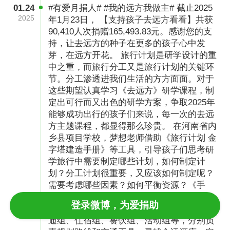
01.24
#有爱月捐人# #我的远方我做主# 截止2025
2025
年1月23日， 【支持孩子去远方看看】共获
90,410人次捐赠165,493.83元。感谢您的支
持，让去远方的种子在更多的孩子心中发
芽，在远方开花。 旅行计划是研学设计的重
中之重，而旅行分工又是旅行计划的关键环
节。分工渗透进我们生活的方方面面。对于
这些期望认真学习《去远方》研学课程，制
定出可行而又出色的研学方案，争取2025年
能够成功出行的孩子们来说，每一次的去远
方主题课程，都显得那么珍贵。 在河南省内
乡县项目学校，梦想老师借助《旅行计划 金
字塔建造手册》等工具，引导孩子们思考研
学旅行中需要制定哪些计划，如何制定计
划？分工计划很重要，又应该如何制定呢？
需要考虑哪些因素？如何平衡资源？《手
册》能够帮助孩子们一步步搭建起旅行计
登录微博，为爱捐助
划，尤其是旅行中的分工计划。可以分成交
通组、住宿组、餐饮组、活动组等，分别负