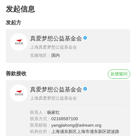
发起信息
同时帮助累计30个省市区3600多支研学小队，超
发起方
18000名孩子与老师走出家乡，阔步远方，自主
探索广阔世界。
真爱梦想公益基金会
上海真爱梦想公益基金会
实施地区：
国内
2025年，“去远方”项目持续发力，激发孩子们对
未知世界的向往。共助力467支学生小队、2500
善款接收
反馈疑问
余名孩子走出校园，踏上真实探索世界的旅程。
真爱梦想公益基金会
孩子们在课程学习中汲取知识，在研学方案中锻
上海真爱梦想公益基金会
炼思维，在整理行囊时培养自理能力。他们收获
着前行的勇气以及对远方城市的探索发现，大千
联系人：
杨家红
世界开阔了他们的眼界与心胸。
联系方式：
02168587100
联系邮箱：
yangjiahong@adream.org
机构住所：
上海浦东新区上海市浦东新区碧波路