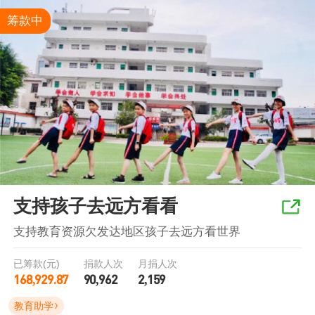
筹款中
支持孩子去远方看看
支持教育资源欠发达地区孩子去远方看世界
已筹款(元)
捐款人次
月捐人次
168,929.87
90,962
2,159
教育助学