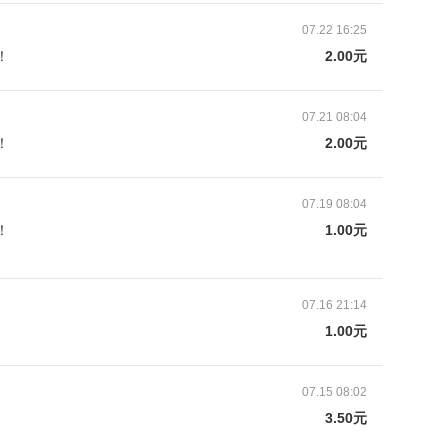
07.22 16:25
！
2.00元
07.21 08:04
！
2.00元
07.19 08:04
！
1.00元
捐
、邢台市、邯郸市等地区建立9所，为困境老人每日提
07.16 21:14
心准备，确保食材新鲜、搭配合理，既满足了老年人
1.00元
样性，同时还成为了他们社交互动、情感交流的重要
07.15 08:02
3.50元