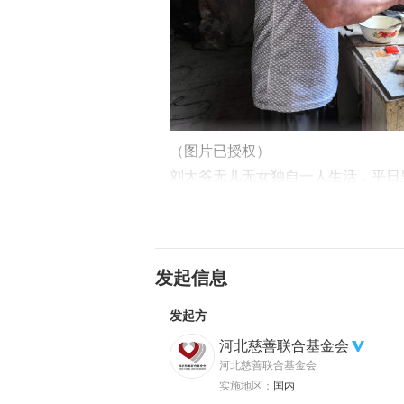
（图片已授权）
刘大爷无儿无女独自一人生活，平日
是每况愈下，很多老年慢性病只能依
多岁的老母亲送午饭回来，正要准备
用的设备，他和母亲每日的饭菜只能
发起信息
发起方
河北慈善联合基金会
河北慈善联合基金会
实施地区：
国内