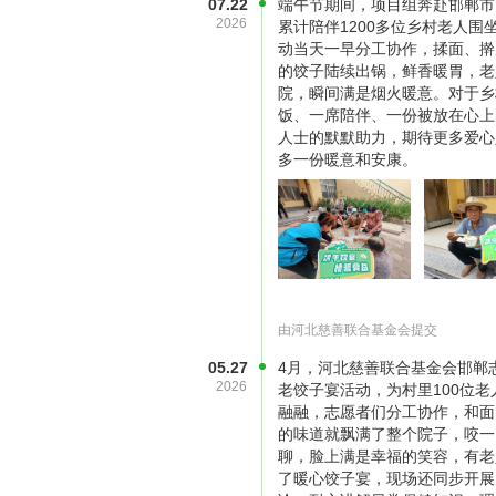
07.22
端午节期间，项目组奔赴邯郸市
2026
累计陪伴1200多位乡村老人
动当天一早分工协作，揉面、擀
的饺子陆续出锅，鲜香暖胃，老
院，瞬间满是烟火暖意。对于乡
饭、一席陪伴、一份被放在心上
人士的默默助力，期待更多爱心
多一份暖意和安康。
由河北慈善联合基金会提交
05.27
4月，河北慈善联合基金会邯郸
2026
老饺子宴活动，为村里100位
融融，志愿者们分工协作，和面
的味道就飘满了整个院子，咬一
聊，脸上满是幸福的笑容，有老
了暖心饺子宴，现场还同步开展