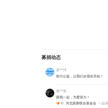
（图片已授权）
李大爷的儿女为了生计，常年奔波在
老人，相依为命。由于年龄大了，身
但是买菜做饭这件事却难倒了二老，
的复杂饭菜，他们实在渴望却不可得
募捐动态
愁，每天不同种类荤素搭配的饭菜满
两口最期待的事。像刘大爷和李大爷
梁***洋
等等原因导致每日餐食没有保障。为
助力公益，让我们从现在开始！
需求，在各地优秀社工组织和爱心团
台，联合打造“互助式养老”的服务
偷***崽
精神的双重关怀。
跟我一起，为爱添力！
和
河北慈善联合基金会
一起