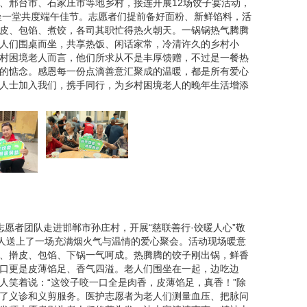
、邢台市、石家庄市等地乡村，接连开展12场饺子宴活动，
围坐一堂共度端午佳节。志愿者们提前备好面粉、新鲜馅料，活
皮、包馅、煮饺，各司其职忙得热火朝天。一锅锅热气腾腾
人们围桌而坐，共享热饭、闲话家常，冷清许久的乡村小
村困境老人而言，他们所求从不是丰厚馈赠，不过是一餐热
的惦念。感恩每一份点滴善意汇聚成的温暖，都是所有爱心
人士加入我们，携手同行，为乡村困境老人的晚年生活增添
志愿者团队走进邯郸市孙庄村，开展“慈联善行·饺暖人心”敬
老人送上了一场充满烟火气与温情的爱心聚会。活动现场暖意
、擀皮、包馅、下锅一气呵成。热腾腾的饺子刚出锅，鲜香
口更是皮薄馅足、香气四溢。老人们围坐在一起，边吃边
人笑着说：“这饺子咬一口全是肉香，皮薄馅足，真香！”除
了义诊和义剪服务。医护志愿者为老人们测量血压、把脉问