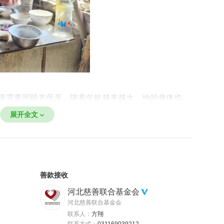
里需要照顾老母亲，随着年龄越来越大，他的身体也
靠吃药维持。当志愿者来到刘大爷家时，他刚为九十
展开全文
自己的午饭，昏暗的厨房、简陋的餐具，没有便捷适
简单凑合。
善款接收
河北慈善联合基金会
河北慈善联合基金会
联系人：
方翔