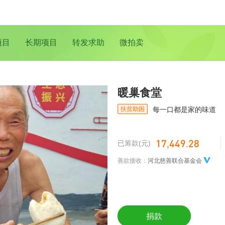
项目
长期项目
转发求助
微拍卖
暖巢食堂
扶贫助困
每一口都是家的味道
17,449.28
已筹款(元)
善款接收：
河北慈善联合基金会
捐款