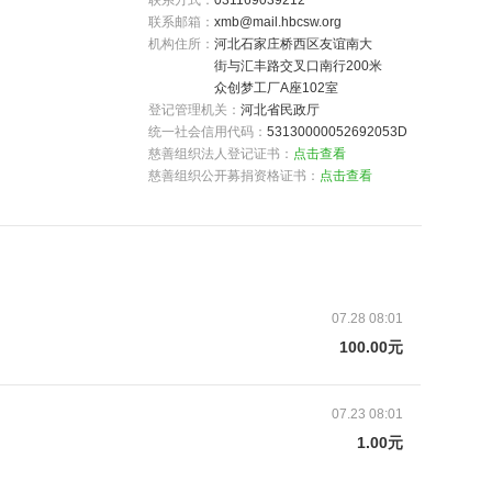
联系方式：
031169039212
联系邮箱：
xmb@mail.hbcsw.org
机构住所：
河北石家庄桥西区友谊南大
街与汇丰路交叉口南行200米
众创梦工厂A座102室
登记管理机关：
河北省民政厅
统一社会信用代码：
53130000052692053D
外，无法照顾年迈的父母，李大爷和老伴就成了留守
慈善组织法人登记证书：
点击查看
慈善组织公开募捐资格证书：
点击查看
体条件每况愈下，二老在生活上勉强能够互相照顾，
每日餐食只能清粥馒头的简单对付，包子、饺子之类
。自从有了暖巢食堂，李大爷和老伴不再为吃饭发
足老人们日常营养所需，每天来暖巢食堂吃饭成了老
这样的老人还有很多，因为高龄、独居、孤寡、残疾
07.28 08:01
提升老人们的晚年生活质量，以及满足基本养老服务
100.00元
队的配合下建设以“暖巢食堂”为载体的综合服务平
体系，专注于为生活困难的孤寡、空巢老人提供物质和
07.23 08:01
1.00元
捐