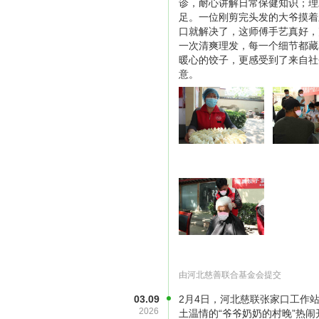
诊，耐心讲解日常保健知识；理
足。一位刚剪完头发的大爷摸着
口就解决了，这师傅手艺真好，
一次清爽理发，每一个细节都藏
暖心的饺子，更感受到了来自社
意。
每逢端午节、中秋节、重阳节、春节
主题活动，并组织剪发、义诊等志愿
老伙伴见见面，下下棋、聊聊天，集
由河北慈善联合基金会提交
03.09
2月4日，河北慈联张家口工作
2026
土温情的“爷爷奶奶的村晚”热