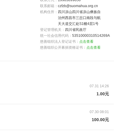
联系方式：
19983899850
联系邮箱：
czfzb@suomahua.org.cn
机构住所：
四川凉山四川省凉山彝族自
治州西昌市三岔口南段与航
天大道交汇处S1幢4层1号
登记管理机关：
四川省民政厅
统一社会信用代码：
53510000310514269A
慈善组织法人登记证书：
点击查看
慈善组织公开募捐资格证书：
点击查看
07.31 14:26
1.00元
07.30 08:01
100.00元