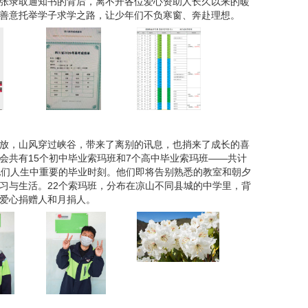
张录取通知书的背后，离不开各位爱心资助人长久以来的暖
善意托举学子求学之路，让少年们不负寒窗、奔赴理想。
放，山风穿过峡谷，带来了离别的讯息，也捎来了成长的喜
会共有15个初中毕业索玛班和7个高中毕业索玛班——共计
他们人生中重要的毕业时刻。他们即将告别熟悉的教室和朝夕
习与生活。22个索玛班，分布在凉山不同县城的中学里，背
爱心捐赠人和月捐人。