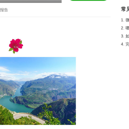
常
报告
1.
2.
3.
4.