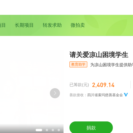
项目
长期项目
转发求助
微拍卖
请关爱凉山困境学生
教育助学
为凉山困境学生提供助
2,409.14
已筹款(元)
善款接收：
四川省索玛慈善基金会
捐款