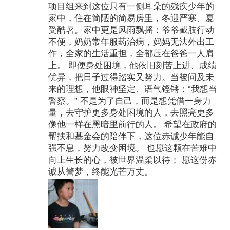
项目组来到这位只有一侧耳朵的残疾少年的
家中，住在简陋的简易房里，冬迎严寒、夏
我们将通过一系列的措施对学校开展帮扶:
受酷暑。家中更是风雨飘摇：爷爷截肢行动
不便，奶奶常年服药治病，妈妈无法外出工
1、驻点支教师资配置：以学校为驻点配置支教
作，全家的生活重担，全都压在爸爸一人肩
师资。每个素养课堂配备3名素养课堂支教老
上。 即便身处困境，他依旧刻苦上进、成绩
优异，把日子过得踏实又努力。当被问及未
师，每月组织开展4次文化素养课堂，课程围绕
来的理想，他眼神坚定、语气铿锵：“我想当
美育、传统文化、心理强化和社交能力提升四个
警察。” 不是为了自己，而是想凭借一身力
方面开展读书交流、绘画教学、书法指导、音乐
量，去守护更多身处困境的人，去照亮更多
像他一样在黑暗里前行的人。 希望在政府的
熏陶等主题活动，帮助孩子们培养兴趣和特长，
帮扶和基金会的陪伴下，这位赤诚少年能自
提升审美和沟通能力。
强不息，努力改变困境。 也愿这颗在苦难中
向上生长的心，被世界温柔以待； 愿这份赤
2、课堂运营模式标准化建设：受助学生由当地
诚从警梦，终能光芒万丈。
教育和体育局、项目落地学校和公益基金会根据
学生个人情况以及家庭经济困难情况，结合在校
表现情况择优筛选，确保受助对象真实性和合理