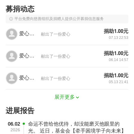
募捐动态
我们希望通开展素养课堂，为乡村困境中小学生
平台免费向慈善组织及捐赠人提供公开募捐信息服务
提供素养能力提升支持，帮助他们提升综合素质
捐助1.00元
和个人能力，提升素质教育厚度，为困境学生引
爱心网友
献出了一份爱心
07.13 22:53
航，为素质教育赋能，以文化振兴推动乡村振
兴。
捐助1.00元
爱心网友
献出了一份爱心
06.14 14:57
捐助1.00元
爱心网友
献出了一份爱心
05.13 21:41
展开更多
进展报告
06.02
命运不曾给他优待，却没能磨灭他眼里的
2026
光。 近日，基金会【牵手困境学子向未来】