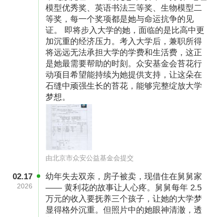
模型优秀奖、英语书法三等奖、生物模型二
等奖，每一个奖项都是她与命运抗争的见
证。 即将步入大学的她，面临的是比高中更
加沉重的经济压力。考入大学后，兼职所得
将远远无法承担大学的学费和生活费，这正
项目最低执行金额：4000元。若最终
是她最需要帮助的时刻。众安基金会苔花行
所筹善款少于最低可执行金额或有剩余款项，所
动项目希望能持续为她提供支持，让这朵在
筹善款将用于基金会同类型项目执行。
石缝中顽强生长的苔花，能够完整绽放大学
梦想。
帮扶方案 ：
项目周期：2025年8月-2028年8月 受助对象：欠
发达地区家庭困难且已收到高等学府录取通知书
的女生。
由北京市众安公益基金会提交
帮扶模式：为符合要求的受助对象提供学费、住
02.17
幼年失去双亲，房子被卖，现借住在舅舅家
2026
—— 黄利花的故事让人心疼。舅舅每年 2.5
宿费、学习设备及资料等物质支持，给予专业心
万元的收入要抚养三个孩子，让她的大学梦
理辅导，开展公益研学及就业培训等活动。
显得格外沉重。但照片中的她眼神清澈，透