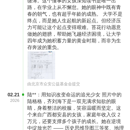
微薄。这个懂事的女孩深知读书是唯一出
导向，也精准对接高中毕业已获高校录取的困境
路，在学业上从不懈怠。她的眼神中既有青
女生需求，助力她们冲破困境、逐梦前行，不再
春的朝气，也有超乎年龄的成熟。 大学不是
独行。正如一朵苔花的绽放离不开阳光雨露，一
终点，而是她人生起航的新起点。但经济压
力可能让这个起点变得艰难。苔花行动愿意
个女孩的大学梦想，更需要你我的守护与托举。
做她的翅膀，帮助她飞越经济困境，让大学
我们诚挚呼吁社会各界爱心人士加入“苔花行
四年成为她积蓄力量的黄金时期，而非为生
动”，用点滴善意汇聚暖流，让每一朵“苔花”都能
存奔波的重负。
勇敢绽放，不负韶华。
项目预算：
由北京市众安公益基金会提交
02.21
陆**：用知识改变命运的追光少女 照片中的
2026
陆格格，齐刘海下是一双充满求知欲的眼
睛，身着整洁的校服，笑容温暖而坚定。这
个来自广西都安县的女孩，家庭年收入仅 2
万元，还要支撑多个孩子的成长。她在逆境
中绽放光芒 —— 历史思维导图三等奖、地理