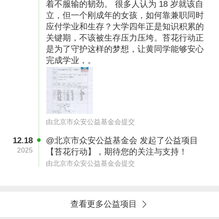
着不服输的韧劲。 很多人认为 18 岁就该自
立，但一个刚成年的女孩，如何靠兼职同时
应付学业和生存？大学四年正是知识积累的
执行地点：
关键期，不该被生存压力压垮。苔花行动正
是为了守护这样的梦想，让黄同学能够安心
全国
完成学业，。
执行计划：
（1）前期调研：2025年12月-2026年2月，使用
由北京市众安公益基金会提交
筹募资金10%以内进行前期准备工作。
12.18
@北京市众安公益基金会 发起了公益项目
2025
（2）项目开展：2026年3月-2028年8月，使用
【苔花行动】，期待您的关注与支持！
由北京市众安公益基金会提交
筹募资金80%部分覆盖项目受益人，提供学习、
生活、心理、就业等方面的支持。
（3）项目总结：2028年9月-2028年10月，使用
查看更多公益项目
筹募资金10%以内部分对整个项目实施情况进行