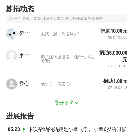
积累了宝贵经验。
募捐动态
她深知，大学是改变自己和家庭命运的契
平台免费向慈善组织及捐赠人提供公开募捐信息服务
机，“我想通过学习掌握本领，将来找一份好工
捐助10.00元
作，让父母不再那么辛苦，也想有能力帮助更多
赞***
跟我一起，为爱添力!
08.07 08:01
像我一样身处困境的人。”这个朴实的心愿里，藏
着女孩对生活的热爱与对未来的期许。就像苔花
捐助5,000.00
用***
用关注传递温暖，让行动表达
元
虽小，却能在逆境中顽强绽放，小车也在生活的
关爱!
07.22 12:11
风雨中坚守梦想、向阳生长。
捐助1.00元
爱心网友
献出了一份爱心
07.16 08:15
展开更多
进展报告
05.20
本次帮助的姑娘是小覃同学。小覃6岁的时候