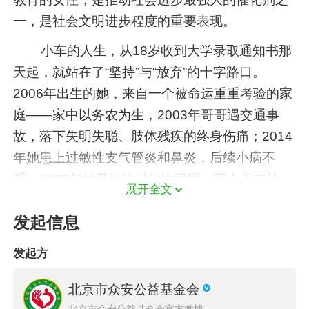
一，是社会文明进步程度的重要表现。
小车的人生，从18岁收到大学录取通知书那
天起，就站在了“坚持”与“放弃”的十字路口。
2006年出生的她，来自一个被命运重重考验的家
庭——家中以务农为生，2003年哥哥遇交通事
故，落下失明失聪、肢体残疾的终身伤痛；2014
年她患上过敏性支气管炎和鼻炎，后续小病不
断；2023年她又确诊过敏性哮喘，至今仍在治
展开全文
疗；2024年爷爷突发脑梗，术后进ICU。为了治
发起信息
病，家里耗尽了所有积蓄，生活的重担全压在了
父母肩上，白天种地、打零工，夜里还要摆地摊
发起方
卖灸饼，父母疲惫的身影，是她成长中最深刻的
记忆。
北京市众安公益基金会
北京市众安公益基金会官方微博