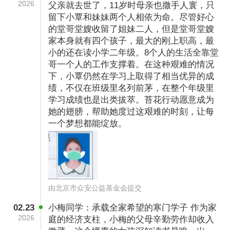
2026
父亲就去世了，11岁时母亲也撒手人寰，只
留下小覃和妹妹两个人相依为命。尽管好心
的堂哥堂嫂收留了姐妹二人，但是堂哥堂嫂
家本身就有四个孩子，最大的刚上职高，最
小的还在读小学二年级。8个人的生活全靠堂
哥一个人的工作支撑着。在这种艰难的情况
下，小覃仍然在学习上取得了相当优异的成
绩，不仅在班级里名列前茅，在整个年级里
学习成绩也是出类拔萃。苔花行动愿意成为
她的翅膀，帮助她度过这艰难的时刻，让每
一个梦想都能绽放。
由北京市众安公益基金会提交
基于此，北京市众安公益基金会发起“苔花行
02.23
小梅同学：承载全家希望的寒门学子 作为家
动”——既响应国家鼓励社会力量参与学生资助的
2026
庭的经济支柱，小梅的父母辛勤劳作却收入