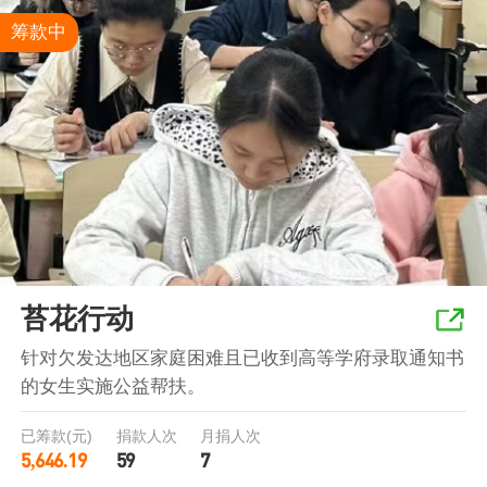
筹款中
苔花行动
针对欠发达地区家庭困难且已收到高等学府录取通知书
的女生实施公益帮扶。
已筹款(元)
捐款人次
月捐人次
5,646.19
59
7