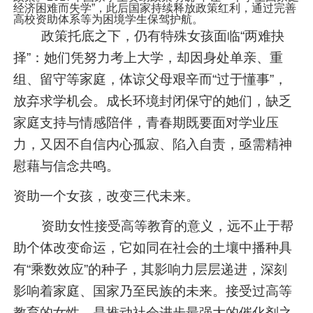
经济困难而失学”，此后国家持续释放政策红利，通过完善
高校资助体系等为困境学生保驾护航。​
政策托底之下，仍有特殊女孩面临“两难抉
择”：她们凭努力考上大学，却因身处单亲、重
组、留守等家庭，体谅父母艰辛而“过于懂事”，
放弃求学机会。成长环境封闭保守的她们，缺乏
家庭支持与情感陪伴，青春期既要面对学业压
力，又因不自信内心孤寂、陷入自责，亟需精神
慰藉与信念共鸣。
资助一个女孩，改变三代未来。
资助女性接受高等教育的意义，远不止于帮
助个体改变命运，它如同在社会的土壤中播种具
有“乘数效应”的种子，其影响力层层递进，深刻
影响着家庭、国家乃至民族的未来。接受过高等
教育的女性，是推动社会进步最强大的催化剂之