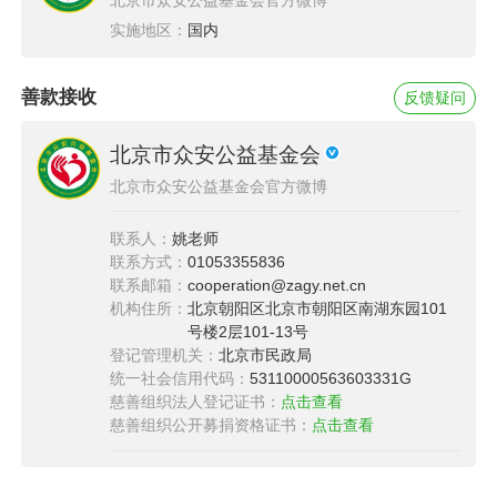
“我想退学打工”，这个念头在她心里翻涌过
实施地区：
国内
无数次。看着父母日渐佝偻的脊背，念着家里沉
重的负担，她不止一次想靠自己的肩膀为家人分
善款接收
反馈疑问
担。但每次，父母都会坚定拒绝，家人的鼓励像
一束微光，照亮了她迷茫的内心，也让她愈发坚
北京市众安公益基金会
定了求学的信念。
北京市众安公益基金会官方微博
进入大学后，即便专业课程充满挑战，小车也从
联系人：
姚老师
联系方式：
01053355836
未松懈。课堂上她专注听讲、积极互动，课后总
联系邮箱：
cooperation@zagy.net.cn
泡在图书馆补充知识，寒暑期还主动找兼职，用
机构住所：
北京朝阳区北京市朝阳区南湖东园101
勤工俭学的收入补贴家用，以此减轻父母的压
号楼2层101-13号
登记管理机关：
北京市民政局
力。此外，她还积极参与学校各类活动与比赛，
统一社会信用代码：
53110000563603331G
从学科竞赛到志愿服务，每一次参与都让她在学
慈善组织法人登记证书：
点击查看
慈善组织公开募捐资格证书：
点击查看
习和心理状态上有明显提升。这既充实了大学生
活，又在实践中锻炼了能力，为未来的职业竞争