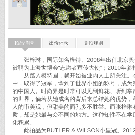
拍品详情
出价记录
竞拍规则
◆
张梓琳，国际知名模特。2008年出任北京奥运会
被聘为上海世博会“志愿者宣传大使”；2010年
从踏入模特圈，就开始被业内人士所关注。在
中，取得了冠军，拿到了世界小姐的称号，成为
的中国人。时尚界是时常可以见到鲜花、听到掌
的世界，倘若从她成名的背后来总结她的优势，
人的审美观，但甜美的面孔多不胜举。而张梓琳
质，却是她最与众不同的地方。这种知性不在学
化积累。
此拍品为BUTLER & WILSON小皇冠。20