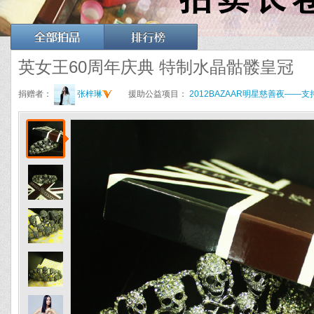
英女王60周年庆典 特制水晶骷髅皇冠
捐赠者：
张梓琳
援助公益项目：
2012BAZAAR明星慈善夜—