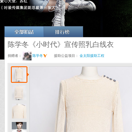
陈学冬《小时代》宣传照乳白线衣
捐赠者：
陈学冬
援助公益项目：
金太阳援助工程