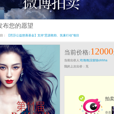
博 发布您的愿望
目：
【芭莎公益慈善基金】支持“思源救助、筑巢行动”项目
12000
当前价格:
当前出价人:
吃饱饱没烦恼ohhha
我的上次出价：
无
拍卖成
恭喜