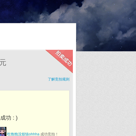
元
了解竞拍规则
功 : )
吃饱饱没烦恼ohhha
成功竞拍！