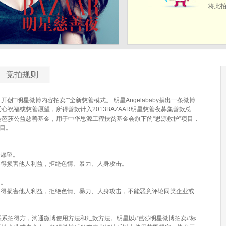
将此
竞拍规则
，开创""明星微博内容拍卖""全新慈善模式。 明星Angelababy捐出一条微博
祝福或慈善愿望，所得善款计入2013BAZAAR明星慈善夜募集善款总
芭莎公益慈善基金，用于中华思源工程扶贫基金会旗下的“思源救护”项目，
项目。
关愿望。
不得损害他人利益，拒绝色情、暴力、人身攻击。
告。
不得损害他人利益，拒绝色情、暴力、人身攻击，不能恶意评论同类企业或
系拍得方，沟通微博使用方法和汇款方法。明星以#芭莎明星微博拍卖#标