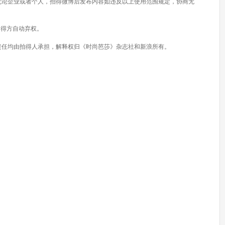
无论企业或者个人，拍得微博后发布内容如违反以上使用范围规定，协商无
为拍得方自动弃权。
责任均由拍得人承担，解释权归《时尚芭莎》杂志社和新浪所有。