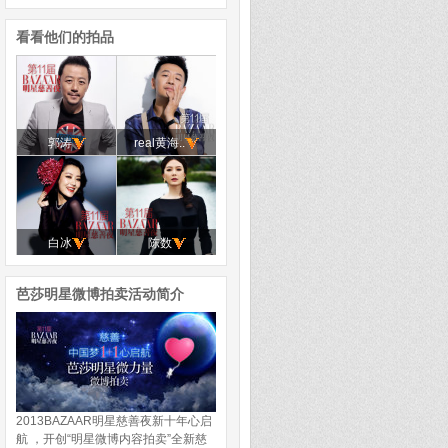
看看他们的拍品
郭涛
real黄海..
白冰
陈数
芭莎明星微博拍卖活动简介
2013BAZAAR明星慈善夜新十年心启
航 ，开创“明星微博内容拍卖”全新慈