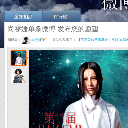
尚雯婕单条微博 发布您的愿望
捐赠者：
尚雯婕
援助公益项目：
【芭莎公益慈善基金】支持“思源