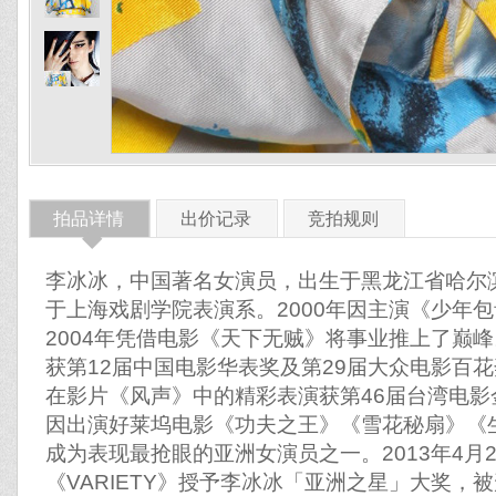
拍品详情
出价记录
竞拍规则
◆
李冰冰，中国著名女演员，出生于黑龙江省哈尔滨
于上海戏剧学院表演系。2000年因主演《少年
2004年凭借电影《天下无贼》将事业推上了巅峰
获第12届中国电影华表奖及第29届大众电影百花
在影片《风声》中的精彩表演获第46届台湾电
因出演好莱坞电影《功夫之王》《雪花秘扇》《
成为表现最抢眼的亚洲女演员之一。2013年4月
《VARIETY》授予李冰冰「亚洲之星」大奖，