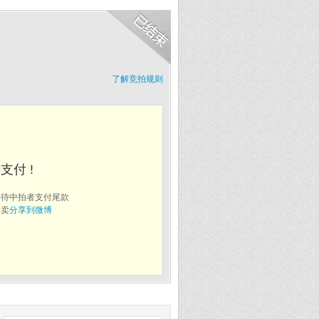
了解竞拍规则
支付 !
等待中拍者支付尾款
拍卖
分享到微博