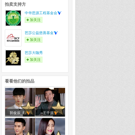
拍卖支持方
中华思源工程基金会
加关注
芭莎公益慈善基金
加关注
芭莎大咖秀
加关注
看看他们的拍品
郭俊辰_F..
王千源