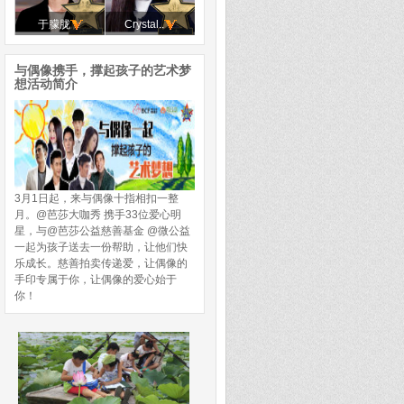
于朦胧
Crystal..
与偶像携手，撑起孩子的艺术梦
想活动简介
3月1日起，来与偶像十指相扣一整
月。@芭莎大咖秀 携手33位爱心明
星，与@芭莎公益慈善基金 @微公益
一起为孩子送去一份帮助，让他们快
乐成长。慈善拍卖传递爱，让偶像的
手印专属于你，让偶像的爱心始于
你！