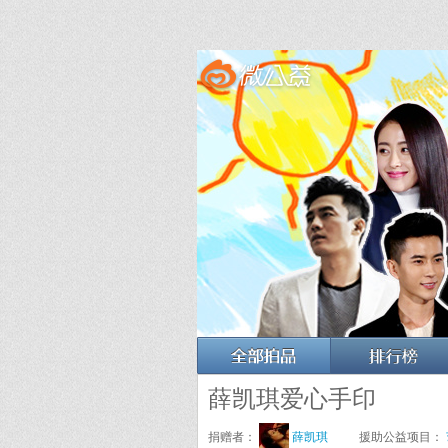
薛凯琪爱心手印
捐赠者：
薛凯琪
援助公益项目：