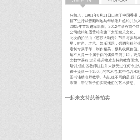
◆
薛凯琪，1981年8月11日出生于中国香
排下进行试音顺利地与华纳唱片签约并加入华纳
2005年首次进军影圈。2012年举办首个红馆个人演
公司续约加盟黄柏高旗下太阳娱乐文化。
此次的拍品由《芭莎大咖秀》节目与参与
星，时尚、才艺、娱乐话题，强调和粉丝
定制专属手印，制作精美，极具收藏价值
这不只是一个属于你的偶像专属手印，更是
文数学课程,过分强调物质支持的教育困境
培训,但山区教师往往并未接受过任何专业
孩子提供一个150元的艺术包,其中包含
图书辅助老师教学。与以往不同的是,我们
希望，帮助孩子们实现他们的艺术梦想。
一起来支持慈善拍卖