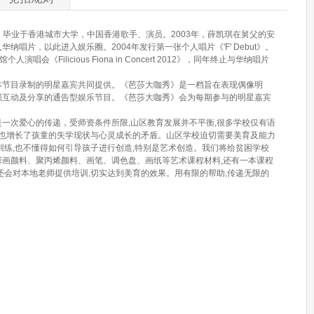
港，毕业于香港城市大学，中国香港歌手、演员。2003年，薛凯琪在舅父的安
唱片，以此进入娱乐圈。2004年发行第一张个人唱片《'F' Debut》。
唱会《Filicious Fiona in Concert 2012》，同年终止与华纳唱片
本节目录制的明星嘉宾共同提供。《芭莎大咖秀》是一档旨在表现偶像明
强互动及分享的通告型娱乐节目。《芭莎大咖秀》会为每期参与的明星嘉宾
。
一次爱心的传递，受师资条件所限,山区教育发展并不平衡,很多学校仅有语
,也增长了孩童的失学现状与心灵成长的矛盾。山区学校迫切需要美育及能力
训练,也不懂得如何引导孩子进行创造,特别是艺术创造。我们将给贫困学校
水彩画颜料、聚丙烯颜料、画笔、调色盘、画纸等艺术课程材料,还有一本课程
还会对本地老师提供培训,切实达到美育的效果。用有限的帮助,传递无限的