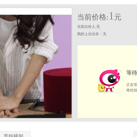
1
当前价格:
元
当前出价人:无
我的上次出价：
无
等待
正在
将此
竞拍规则