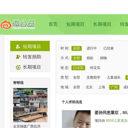
首页
短期项目
长期项目
转
短期项目
时 间:
全部
进行中
已结束
转发捐助
方 式:
全部
捐款
捐物
长期项目
状 态:
已证实
待证实
类 型:
全部
支教助学
儿童成长
帮帮我
地 域:
全部
北京
上海
广州
成
个人求助信息
婆孙同患重症，8
项目由
9958儿童紧
众安驰援广西抗洪