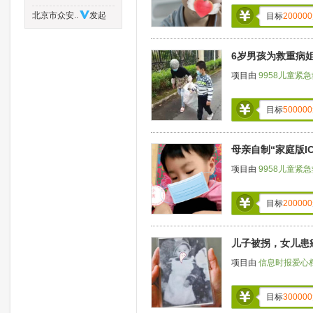
北京市众安..
发起
目标
200000
6岁男孩为救重病
项目由
9958儿童紧
目标
500000
母亲自制“家庭版I
项目由
9958儿童紧
目标
200000
儿子被拐，女儿患
项目由
信息时报爱心
目标
300000