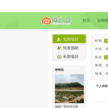
首页
短期
短期项目
时 间:
转发捐助
方 式:
长期项目
状 态:
类 型:
帮帮我
地 域:
个人求助
驰援广西洪涝灾害