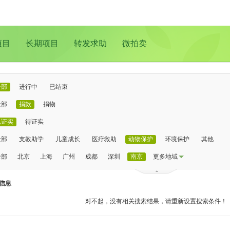
项目
长期项目
转发求助
微拍卖
全部
进行中
已结束
全部
捐款
捐物
已证实
待证实
全部
支教助学
儿童成长
医疗救助
动物保护
环境保护
其他
全部
北京
上海
广州
成都
深圳
南京
更多地域
信息
对不起，没有相关搜索结果，请重新设置搜索条件！