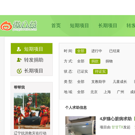
首页
短期项目
长期项目
转
短期项目
时 间:
全部
进行中
已结束
转发捐助
方 式:
全部
捐款
捐物
长期项目
状 态:
已证实
待证实
类 型:
全部
支教助学
儿童成长
帮帮我
地 域:
全部
北京
上海
广州
成
个人求助信息
4岁猫心脏病求助
项目由
甘甘TX
发起
辽宁抗洪救灾在行动