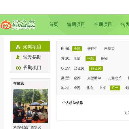
首页
短期项目
长期项目
转
短期项目
时 间:
全部
进行中
已结束
转发捐助
方 式:
全部
捐款
捐物
长期项目
状 态:
已证实
待证实
类 型:
全部
支教助学
儿童成长
帮帮我
地 域:
全部
北京
上海
广州
成
个人求助信息
对
紧急驰援广西水灾