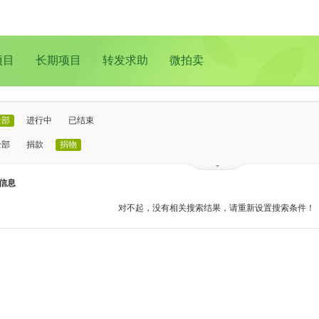
项目
长期项目
转发求助
微拍卖
全部
进行中
已结束
全部
捐款
捐物
已证实
待证实
信息
全部
支教助学
儿童成长
医疗救助
动物保护
环境保护
其他
对不起，没有相关搜索结果，请重新设置搜索条件！
全部
北京
上海
广州
成都
深圳
南京
更多地域