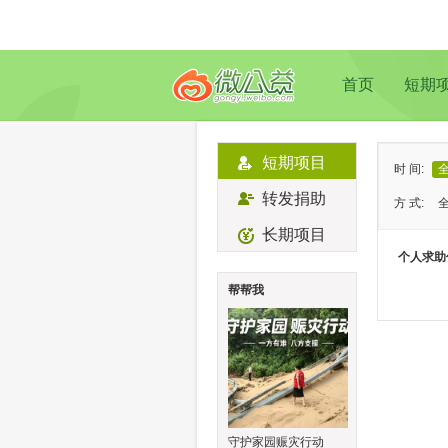
首页
短期
短期项目
时 间:
转发捐助
方 式:
长期项目
状 态:
个人求助
类 型:
帮帮我
地 域:
守护家园赈灾行动