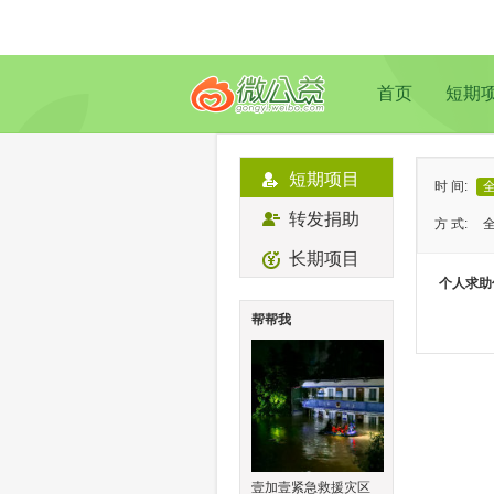
首页
短期
短期项目
时 间:
转发捐助
方 式:
长期项目
状 态:
个人求助
类 型:
帮帮我
地 域:
壹加壹紧急救援灾区