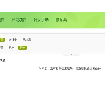
项目
长期项目
转发求助
微拍卖
全部
进行中
已结束
全部
捐款
捐物
已证实
待证实
信息
全部
支教助学
儿童成长
医疗救助
动物保护
环境保护
其他
对不起，没有相关搜索结果，请重新设置搜索条件！
全部
北京
上海
广州
成都
深圳
南京
更多地域