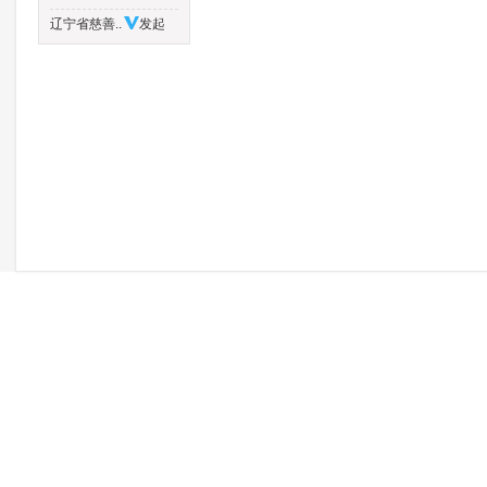
辽宁省慈善..
发起