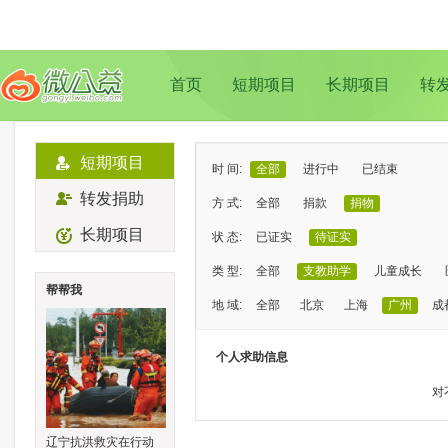
首页
短期项目
长期项目
转
短期项目
时 间:
全部
进行中
已结束
转发捐助
方 式:
全部
捐款
捐物
长期项目
状 态:
已证实
待证实
类 型:
全部
支教助学
儿童成长
帮帮我
地 域:
全部
北京
上海
广州
成
个人求助信息
对
辽宁抗洪救灾在行动