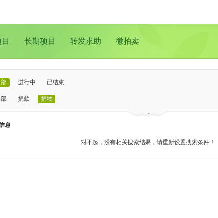
项目
长期项目
转发求助
微拍卖
全部
进行中
已结束
全部
捐款
捐物
已证实
待证实
信息
全部
支教助学
儿童成长
医疗救助
动物保护
环境保护
其他
对不起，没有相关搜索结果，请重新设置搜索条件！
全部
北京
上海
广州
成都
深圳
南京
更多地域