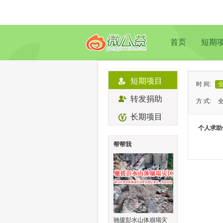
首页
短期
短期项目
时 间:
转发捐助
方 式:
长期项目
状 态:
个人求助
类 型:
帮帮我
地 域:
驰援彭水山体崩塌灾