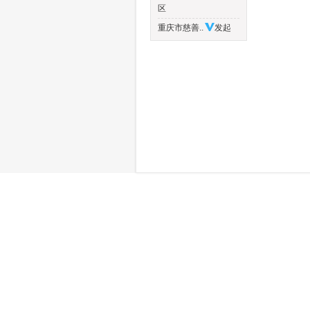
区
重庆市慈善..
发起