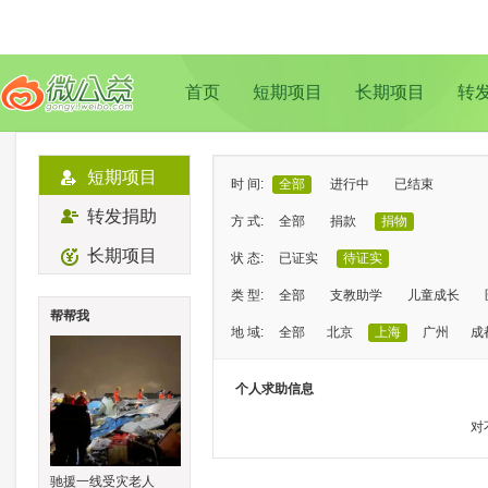
首页
短期项目
长期项目
转
短期项目
时 间:
全部
进行中
已结束
转发捐助
方 式:
全部
捐款
捐物
长期项目
状 态:
已证实
待证实
类 型:
全部
支教助学
儿童成长
帮帮我
地 域:
全部
北京
上海
广州
成
个人求助信息
对
驰援一线受灾老人