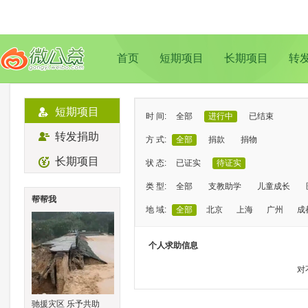
首页
短期项目
长期项目
转
短期项目
时 间:
全部
进行中
已结束
转发捐助
方 式:
全部
捐款
捐物
长期项目
状 态:
已证实
待证实
类 型:
全部
支教助学
儿童成长
帮帮我
地 域:
全部
北京
上海
广州
成
个人求助信息
对
驰援灾区 乐予共助