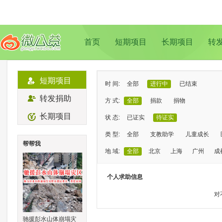
首页
短期项目
长期项目
转
短期项目
时 间:
全部
进行中
已结束
转发捐助
方 式:
全部
捐款
捐物
长期项目
状 态:
已证实
待证实
类 型:
全部
支教助学
儿童成长
帮帮我
地 域:
全部
北京
上海
广州
成
个人求助信息
对
驰援彭水山体崩塌灾