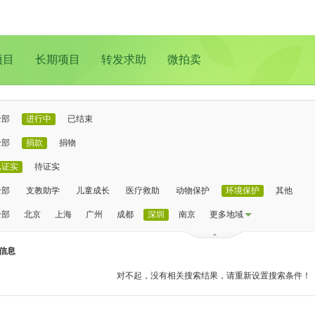
项目
长期项目
转发求助
微拍卖
全部
进行中
已结束
全部
捐款
捐物
已证实
待证实
全部
支教助学
儿童成长
医疗救助
动物保护
环境保护
其他
全部
北京
上海
广州
成都
深圳
南京
更多地域
信息
对不起，没有相关搜索结果，请重新设置搜索条件！