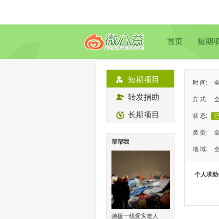
首页
短期
短期项目
时 间:
转发捐助
方 式:
长期项目
状 态:
类 型:
帮帮我
地 域:
个人求助
驰援一线受灾老人