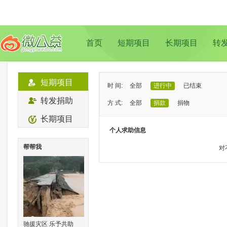
首页
短期项目
长期项目
转
短期项目
时 间:
全部
进行中
已结束
转发捐助
方 式:
全部
捐款
捐物
长期项目
状 态:
已证实
待证实
个人求助信息
类 型:
全部
支教助学
儿童成长
帮帮我
对
地 域:
全部
北京
上海
广州
成
驰援灾区 乐予共助