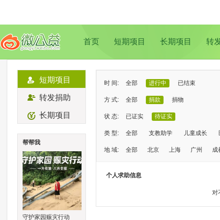
首页
短期项目
长期项目
转
短期项目
时 间:
全部
进行中
已结束
转发捐助
方 式:
全部
捐款
捐物
长期项目
状 态:
已证实
待证实
类 型:
全部
支教助学
儿童成长
帮帮我
地 域:
全部
北京
上海
广州
成
个人求助信息
对
守护家园赈灾行动