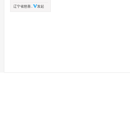
辽宁省慈善..
发起