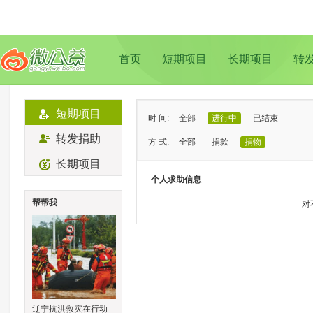
首页
短期项目
长期项目
转
短期项目
时 间:
全部
进行中
已结束
转发捐助
方 式:
全部
捐款
捐物
长期项目
状 态:
已证实
待证实
个人求助信息
类 型:
全部
支教助学
儿童成长
帮帮我
对
地 域:
全部
北京
上海
广州
成
辽宁抗洪救灾在行动