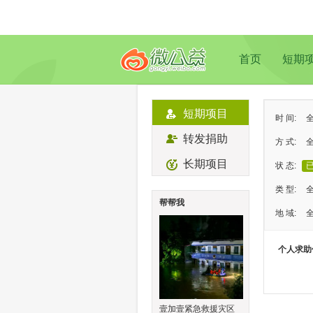
首页
短期
短期项目
时 间:
转发捐助
方 式:
长期项目
状 态:
类 型:
帮帮我
地 域:
个人求助
壹加壹紧急救援灾区