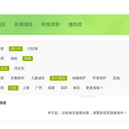
项目
长期项目
转发求助
微拍卖
全部
进行中
已结束
全部
捐款
捐物
已证实
待证实
全部
支教助学
儿童成长
医疗救助
动物保护
环境保护
其他
全部
北京
上海
广州
成都
深圳
南京
更多地域
信息
对不起，没有相关搜索结果，请重新设置搜索条件！