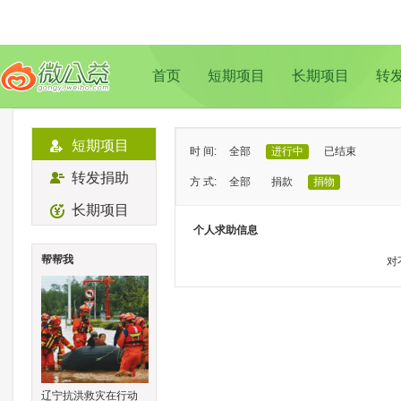
首页
短期项目
长期项目
转
短期项目
时 间:
全部
进行中
已结束
转发捐助
方 式:
全部
捐款
捐物
长期项目
状 态:
已证实
待证实
个人求助信息
类 型:
全部
支教助学
儿童成长
帮帮我
对
地 域:
全部
北京
上海
广州
成
辽宁抗洪救灾在行动