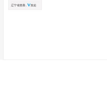
辽宁省慈善..
发起