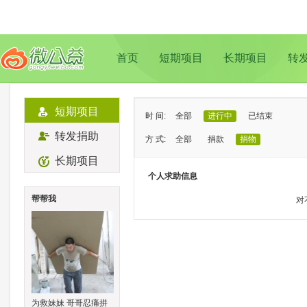
首页
短期项目
长期项目
转
短期项目
时 间:
全部
进行中
已结束
转发捐助
方 式:
全部
捐款
捐物
长期项目
状 态:
已证实
待证实
个人求助信息
类 型:
全部
支教助学
儿童成长
帮帮我
对
地 域:
全部
北京
上海
广州
成
为救妹妹 哥哥忍痛拼