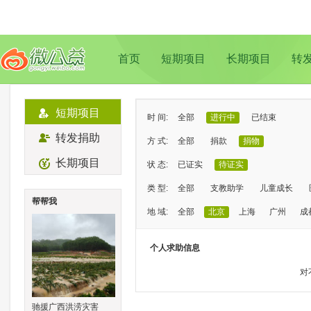
首页
短期项目
长期项目
转
短期项目
时 间:
全部
进行中
已结束
转发捐助
方 式:
全部
捐款
捐物
长期项目
状 态:
已证实
待证实
类 型:
全部
支教助学
儿童成长
帮帮我
地 域:
全部
北京
上海
广州
成
个人求助信息
对
驰援广西洪涝灾害