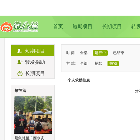
首页
短期项目
长期项目
转
短期项目
时 间:
全部
进行中
已结束
转发捐助
方 式:
全部
捐款
捐物
长期项目
状 态:
已证实
待证实
个人求助信息
类 型:
全部
支教助学
儿童成长
帮帮我
对
地 域:
全部
北京
上海
广州
成
紧急驰援广西水灾