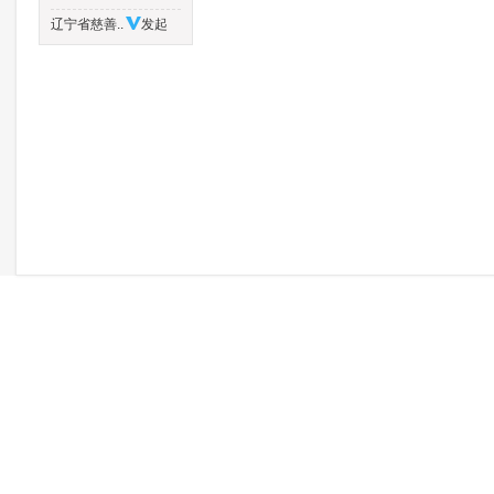
辽宁省慈善..
发起