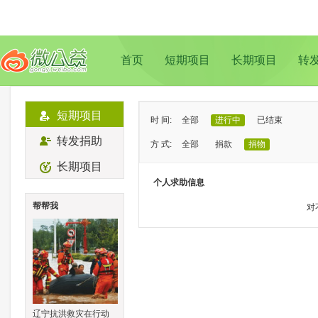
首页
短期项目
长期项目
转
短期项目
时 间:
全部
进行中
已结束
转发捐助
方 式:
全部
捐款
捐物
长期项目
状 态:
已证实
待证实
个人求助信息
类 型:
全部
支教助学
儿童成长
帮帮我
对
地 域:
全部
北京
上海
广州
成
辽宁抗洪救灾在行动