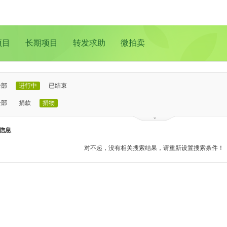
项目
长期项目
转发求助
微拍卖
全部
进行中
已结束
全部
捐款
捐物
已证实
待证实
信息
全部
支教助学
儿童成长
医疗救助
动物保护
环境保护
其他
对不起，没有相关搜索结果，请重新设置搜索条件！
全部
北京
上海
广州
成都
深圳
南京
更多地域