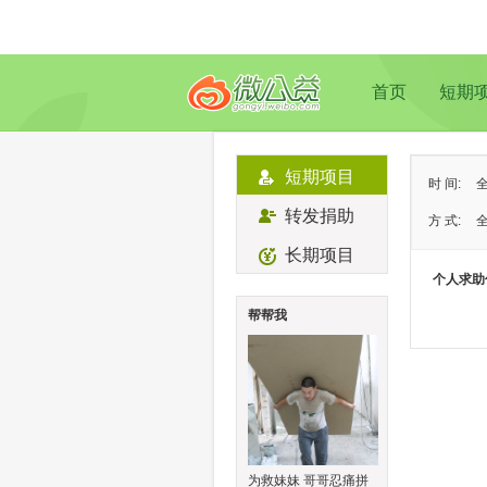
首页
短期
短期项目
时 间:
转发捐助
方 式:
长期项目
状 态:
个人求助
类 型:
帮帮我
地 域:
为救妹妹 哥哥忍痛拼