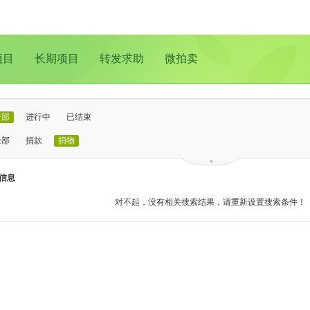
项目
长期项目
转发求助
微拍卖
全部
进行中
已结束
全部
捐款
捐物
已证实
待证实
信息
全部
支教助学
儿童成长
医疗救助
动物保护
环境保护
其他
对不起，没有相关搜索结果，请重新设置搜索条件！
全部
北京
上海
广州
成都
深圳
南京
更多地域