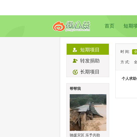
首页
短期
短期项目
时 间:
转发捐助
方 式:
长期项目
状 态:
个人求助
类 型:
帮帮我
地 域:
驰援灾区 乐予共助