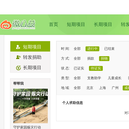
首页
短期项目
长期项目
转
短期项目
时 间:
全部
进行中
已结束
转发捐助
方 式:
全部
捐款
捐物
长期项目
状 态:
已证实
待证实
类 型:
全部
支教助学
儿童成长
帮帮我
地 域:
全部
北京
上海
广州
成
个人求助信息
对
守护家园赈灾行动