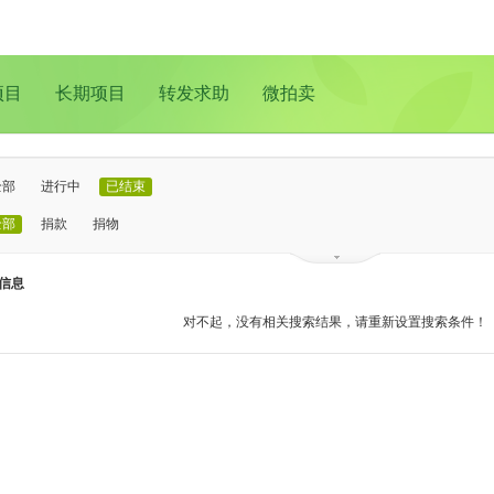
项目
长期项目
转发求助
微拍卖
全部
进行中
已结束
全部
捐款
捐物
已证实
待证实
信息
全部
支教助学
儿童成长
医疗救助
动物保护
环境保护
其他
对不起，没有相关搜索结果，请重新设置搜索条件！
全部
北京
上海
广州
成都
深圳
南京
更多地域