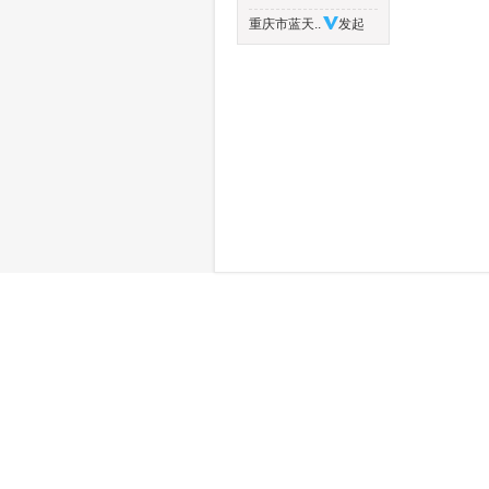
重庆市蓝天..
发起