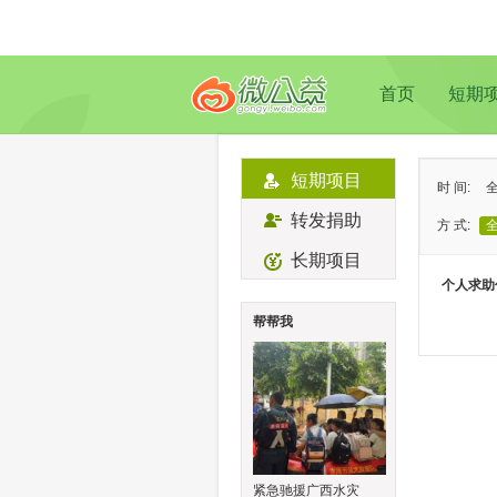
首页
短期
短期项目
时 间:
转发捐助
方 式:
长期项目
状 态:
个人求助
类 型:
帮帮我
地 域:
紧急驰援广西水灾