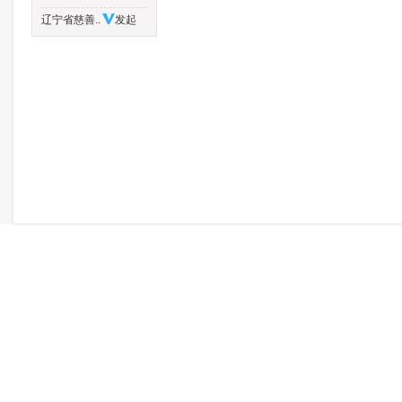
辽宁省慈善..
发起