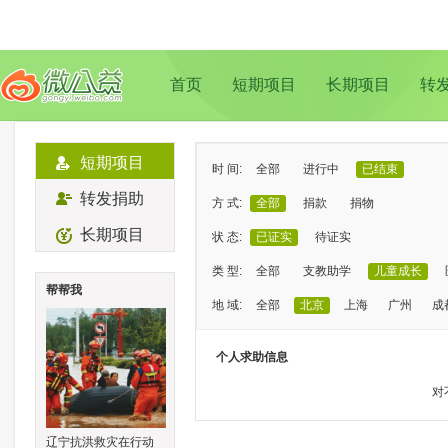
首页
短期项目
长期项目
转
短期项目
时 间:
全部
进行中
已结束
转发捐助
方 式:
全部
捐款
捐物
长期项目
状 态:
已证实
待证实
类 型:
全部
支教助学
儿童成长
帮帮我
地 域:
全部
北京
上海
广州
成
个人求助信息
对
辽宁抗洪救灾在行动