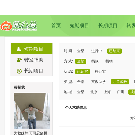
首页
短期项目
长期项目
转
短期项目
时 间:
全部
进行中
已结束
转发捐助
方 式:
全部
捐款
捐物
长期项目
状 态:
已证实
待证实
类 型:
全部
支教助学
儿童成长
帮帮我
地 域:
全部
北京
上海
广州
成
个人求助信息
对
为救妹妹 哥哥忍痛拼