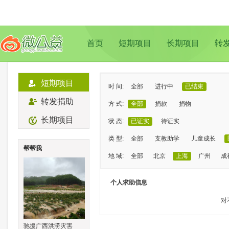
首页
短期项目
长期项目
转
短期项目
时 间:
全部
进行中
已结束
转发捐助
方 式:
全部
捐款
捐物
长期项目
状 态:
已证实
待证实
类 型:
全部
支教助学
儿童成长
帮帮我
地 域:
全部
北京
上海
广州
成
个人求助信息
对
驰援广西洪涝灾害